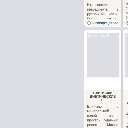
Итальянские
ингредиенты в
л
русских блинчиках.
б
Очень вкусно!
Необычно, на
60 минут
Читать далее
сайте...
БЛИНЧИКИ
ДИЕТИЧЕСКИЕ
Блинчики с
минеральной
водой очень
п
простой удачный
н
рецепт. Можно