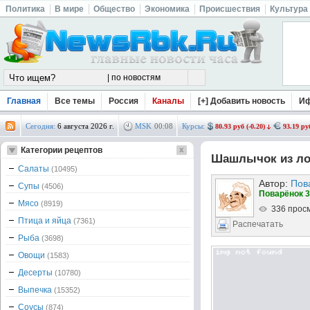
Политика
В мире
Общество
Экономика
Происшествия
Культура
Главная
Все темы
Россия
Каналы
[+] Добавить новость
И
Сегодня:
6 августа 2026 г.
MSK
00
:
08
Курсы:
80.93 руб (-0.20)
93.19 руб
Категории рецептов
Шашлычок из ло
Салаты
(10495)
Автор:
Пов
Супы
(4506)
Поварёнок 3
Мясо
(8919)
336 прос
Птица и яйца
(7361)
Распечатать
Рыба
(3698)
Овощи
(1583)
Десерты
(10780)
Выпечка
(15352)
Соусы
(874)