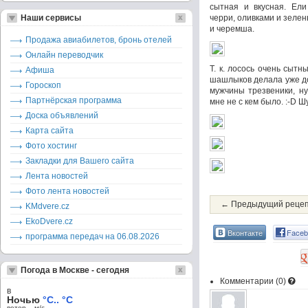
сытная и вкусная. Ел
Наши сервисы
черри, оливками и зелен
и черемша.
Продажа авиабилетов, бронь отелей
Онлайн переводчик
Т. к. лосось очень сыт
Афиша
шашлыков делала уже дом
Гороскоп
мужчины трезвеники, ну
Партнёрская программа
мне не с кем было. :-D Шу
Доска объявлений
Карта сайта
Фото хостинг
Закладки для Вашего сайта
Лента новостей
Фото лента новостей
← Предыдущий реце
KMdvere.cz
EkoDvere.cz
Вконтакте
Faceb
программа передач на 06.08.2026
Погода в Москве - сегодня
Комментарии (
0
)
в
Ночью
°C.. °C
ветер – м/c