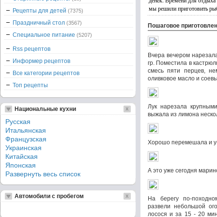
денeк. Времени для отдыха
мы решили приготовить ры
Рецепты для детей
(7375)
Праздничный стол
(3567)
Пошаговое приготовле
Специальное питание
(5207)
Rss рецептов
Вчера вечером нарезала
Информер рецептов
гр. Поместила в кастрю
смесь пяти перцев, не
Все категории рецептов
оливковое масло и соевы
Топ рецепты
Лук нарезала крупными
Национальные кухни
выжала из лимона нескол
Русская
Итальянская
Французская
Хорошо перемешала и уб
Украинская
Китайская
Японская
А это уже сегодня мари
Развернуть весь список
Автомобили с пробегом
На берегу по-походно
развели небольшой ого
лосося и за 15 - 20 м