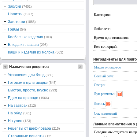
Закуски
(7401)
Напитки
Категория:
(1977)
Заготовки
(1886)
Добавлено:
Грибы
(54)
Колбасные изделия
Время приготовления:
(103)
Блюда из лаваша
(293)
Кол-во порций:
Каши и изделия из молока
(363)
Ингридиенты для приг
Назначения рецептов
Масло оливковое
Украшения для блюд
(330)
Соевый соус
Готовим в мультиварке
(845)
Специи
Быстро, просто, вкусно
(293)
Лук репчатый
Едим на природе
(1566)
Лосось
На завтрак
(212)
Сок лимонный
На обед
(561)
На ужин
(123)
Личные впечатления о 
Рецепты от шеф-повара
(215)
Сегодня мы отдыхали на пр
Старинные рецепты
(13)