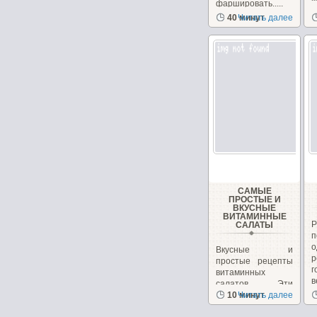
фаршировать.....
з
40 минут
Читать далее
с
САМЫЕ
ПРОСТЫЕ И
ВКУСНЫЕ
ВИТАМИННЫЕ
САЛАТЫ
Вкусные и
р
простые рецепты
г
витаминных
в
салатов. Эти
салаты очень
10 минут
Читать далее
вкусные сами...