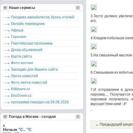
Наши сервисы
3.Тесто должно увеличи
Продажа авиабилетов, бронь отелей
его.
Онлайн переводчик
Афиша
Гороскоп
4.Кладем побольше начи
Партнёрская программа
Доска объявлений
5.На смазанный маслом 
Карта сайта
Фото хостинг
Закладки для Вашего сайта
6.Смазываем их взбитым
Лента новостей
Фото лента новостей
KMdvere.cz
7.И отправляем в духо
пирожка.... Получается
EkoDvere.cz
пирожков получилось н
программа передач на 09.08.2026
вкусная! Ням-ням! :-P
Погода в Москве - сегодня
← Предыдущий реце
в
Ночью
°C.. °C
ветер – м/c