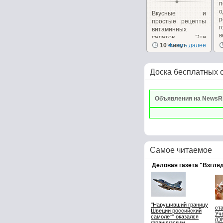
Вкусные и
р
простые рецепты
г
витаминных
в
салатов. Эти
салаты очень
10 минут
Читать далее
вкусные сами...
Доска бесплатных 
Объявления на NewsR
Самое читаемое