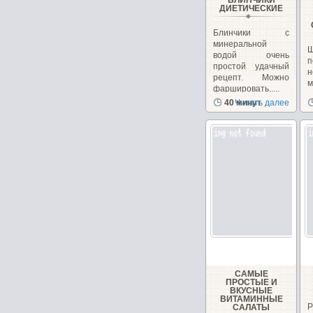
БЛИНЧИКИ
ДИЕТИЧЕСКИЕ
Блинчики с
минеральной
водой очень
п
простой удачный
н
рецепт. Можно
фаршировать.....
з
40 минут
Читать далее
с
САМЫЕ
ПРОСТЫЕ И
ВКУСНЫЕ
ВИТАМИННЫЕ
САЛАТЫ