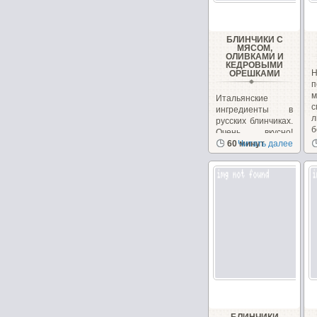
БЛИНЧИКИ С
МЯСОМ,
ОЛИВКАМИ И
КЕДРОВЫМИ
ОРЕШКАМИ
п
Итальянские
ингредиенты в
л
русских блинчиках.
б
Очень вкусно!
Необычно, на
60 минут
Читать далее
сайте...