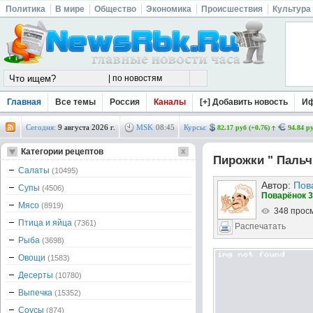
Политика
В мире
Общество
Экономика
Происшествия
Культура
Главная
Все темы
Россия
Каналы
[+] Добавить новость
И
Сегодня:
9 августа 2026 г.
MSK
08
:
45
Курсы:
82.17 руб (+0.76)
94.84 ру
Категории рецептов
Пирожки " Паль
Салаты
(10495)
Автор:
Пов
Супы
(4506)
Поварёнок 3
Мясо
(8919)
348 прос
Птица и яйца
(7361)
Распечатать
Рыба
(3698)
Овощи
(1583)
Десерты
(10780)
Выпечка
(15352)
Соусы
(874)