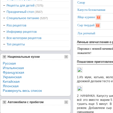
Сахар
Рецепты для детей
(7375)
Капуста белокочанная
Праздничный стол
(3567)
Яйцо куриное
Специальное питание
(5207)
Сыр твердый
Rss рецептов
Информер рецептов
Лук репчатый
Все категории рецептов
Личные впечатления о 
Топ рецепты
Пирожки с нежной начинкой 
пожалеете!
Национальные кухни
Пошаговое приготовле
Русская
Итальянская
Французская
Украинская
1.Из муки, катыка, мол
Китайская
дрожжей делаем тесто и 
Японская
Развернуть весь список
2. НАЧИНКА. Капусту ши
всё это вместе жарим 5
Автомобили с пробегом
тушить еще 5 минут. В
режем. Добавляем сыр 
смешиваем.