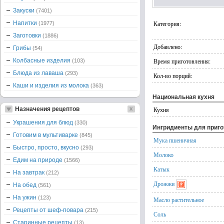
Закуски
(7401)
Напитки
Категория:
(1977)
Заготовки
(1886)
Добавлено:
Грибы
(54)
Колбасные изделия
Время приготовления:
(103)
Блюда из лаваша
(293)
Кол-во порций:
Каши и изделия из молока
(363)
Национальная кухня
Назначения рецептов
Кухня
Украшения для блюд
(330)
Ингридиенты для приг
Готовим в мультиварке
(845)
Мука пшеничная
Быстро, просто, вкусно
(293)
Молоко
Едим на природе
(1566)
Катык
На завтрак
(212)
Дрожжи
На обед
(561)
На ужин
(123)
Масло растительное
Рецепты от шеф-повара
(215)
Соль
Старинные рецепты
(13)