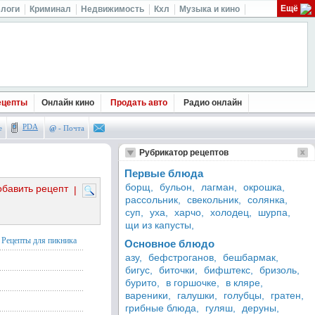
Ещё
логи
Криминал
Недвижимость
Кхл
Музыка и кино
ецепты
Онлайн кино
Продать авто
Радио онлайн
PDA
е
@
- Почта
Рубрикатор рецептов
Первые блюда
борщ,
бульон,
лагман,
окрошка,
обавить рецепт
|
рассольник,
свекольник,
солянка,
суп,
уха,
харчо,
холодец,
шурпа,
щи из капусты,
Рецепты для пикника
Основное блюдо
азу,
бефстроганов,
бешбармак,
бигус,
биточки,
бифштекс,
бризоль,
бурито,
в горшочке,
в кляре,
вареники,
галушки,
голубцы,
гратен,
грибные блюда,
гуляш,
деруны,