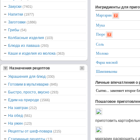
Закуски
(7401)
Ингридиенты для приг
Напитки
(1977)
Маргарин
Заготовки
(1886)
Мука
Грибы
(54)
Пюре
Колбасные изделия
(103)
Соль
Блюда из лаваша
(293)
Молоко
Каши и изделия из молока
(363)
Фарш мясной
Назначения рецептов
Шампиньоны
Украшения для блюд
(330)
Личные впечатления о 
Готовим в мультиварке
(845)
Сытно... заменяет второе б
Быстро, просто, вкусно
(293)
Едим на природе
(1566)
Пошаговое приготовле
На завтрак
(212)
На обед
(561)
приготовить картофель
На ужин
(123)
Рецепты от шеф-повара
(215)
маргарин раскрошить с 
Старинные рецепты
(13)