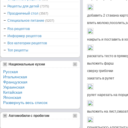
Рецепты для детей
(7375)
Праздничный стол
(3567)
добавить 2 стакана кар
Специальное питание
(5207)
влить молоко,посолить,з
Rss рецептов
Информер рецептов
накрыть и поставить в х
Все категории рецептов
Топ рецепты
раскатать тесто в прямо
выложить фарш
Национальные кухни
сверху грибочки
Русская
Итальянская
закатать в рулет
Французская
Украинская
Китайская
рулет нарезать на порц
Японская
Развернуть весь список
выложить на лист,смазат
Автомобили с пробегом