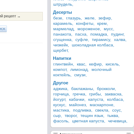
штрудель,
Десерты
й рецепт →
безе,
глазурь,
желе,
зефир,
карамель,
конфеты,
крем,
ЖЖ
мармелад,
мороженое,
мусс,
панакота,
пасха,
помадка,
пудинг,
сгущенка,
суфле,
тирамису,
халва,
чизкейк,
шоколадная колбаса,
щербет,
Напитки
глинтвейн,
квас,
кефир,
кисель,
компот,
лимонад,
молочный
коктейль,
смузи,
Другое
аджика,
баклажаны,
брокколи,
горчица,
гречка,
грибы,
закваска,
йогурт,
кабачки,
капуста,
колбаса,
кускус,
майонез,
маскарпоне,
мастика,
подливка,
свекла,
соус,
сыр,
творог,
тещин язык,
тыква,
фасоль,
цветная капуста,
чечевица,