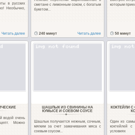
нты в русских
сметане с лимонным соком, с богатым
которым приел
но! Необычно,
букетом...
Читать далее
240 минут
Читать далее
50 минут
ИЧЕСКИЕ
ШАШЛЫК ИЗ СВИНИНЫ НА
КОКТЕЙЛИ С
КУМЫСЕ И СОЕВОМ СОУСЕ
К
й водой очень
Шашлык получается нежным, сочным,
Один из самы
цепт. Можно
мягким за счет замачивания мяса с
коктейлей с
соевым соусом...
условиях