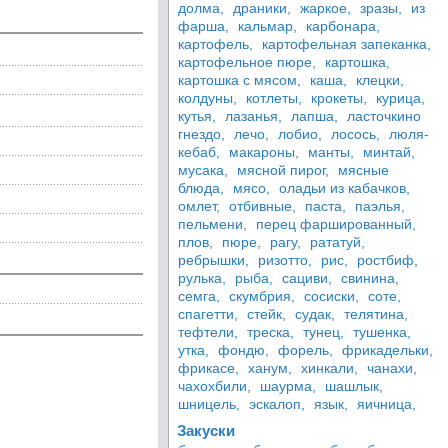
долма,
драники,
жаркое,
зразы,
из
фарша,
кальмар,
карбонара,
картофель,
картофельная запеканка,
картофельное пюре,
картошка,
картошка с мясом,
каша,
клецки,
колдуны,
котлеты,
крокеты,
курица,
кутья,
лазанья,
лапша,
ласточкино
гнездо,
лечо,
лобио,
лосось,
люля-
кебаб,
макароны,
манты,
минтай,
мусака,
мясной пирог,
мясные
блюда,
мясо,
оладьи из кабачков,
омлет,
отбивные,
паста,
паэлья,
пельмени,
перец фаршированный,
плов,
пюре,
рагу,
рататуй,
ребрышки,
ризотто,
рис,
ростбиф,
рулька,
рыба,
сациви,
свинина,
семга,
скумбрия,
сосиски,
соте,
спагетти,
стейк,
судак,
телятина,
тефтели,
треска,
тунец,
тушенка,
утка,
фондю,
форель,
фрикадельки,
фрикасе,
ханум,
хинкали,
чанахи,
чахохбили,
шаурма,
шашлык,
шницель,
эскалоп,
язык,
яичница,
Закуски