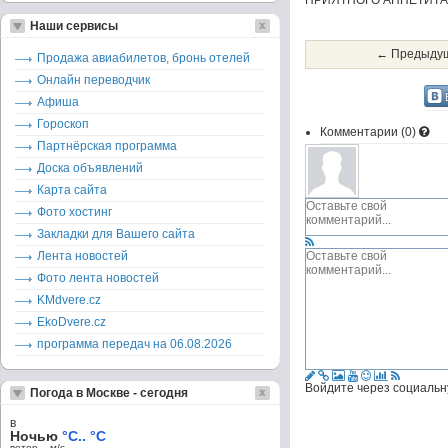
ПРИЯТНОГО АППЕТИТА!
Наши сервисы
← Предыдущ
Продажа авиабилетов, бронь отелей
Онлайн переводчик
Афиша
Гороскоп
Комментарии (
0
)
Партнёрская программа
Доска объявлений
Карта сайта
Фото хостинг
Закладки для Вашего сайта
Лента новостей
Фото лента новостей
KMdvere.cz
EkoDvere.cz
программа передач на 06.08.2026
Войдите через социальн
Погода в Москве - сегодня
в
Ночью
°C.. °C
ветер – м/c