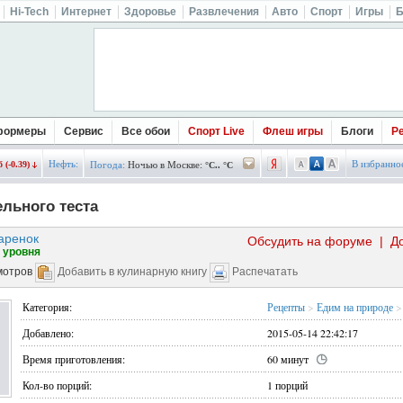
Hi-Tech
Интернет
Здоровье
Развлечения
Авто
Спорт
Игры
Б
формеры
Сервис
Все обои
Спорт Live
Флеш игры
Блоги
Р
Нефть:
В избранно
 (-0.39)
Погода:
Ночью в Москве:
°C.. °C
ельного теста
аренок
Обсудить на форуме
|
Д
 уровня
мотров
Добавить в кулинарную книгу
Распечатать
Категория:
Рецепты
>
Едим на природе
>
Добавлено:
2015-05-14 22:42:17
Время приготовления:
60 минут
Кол-во порций:
1 порций