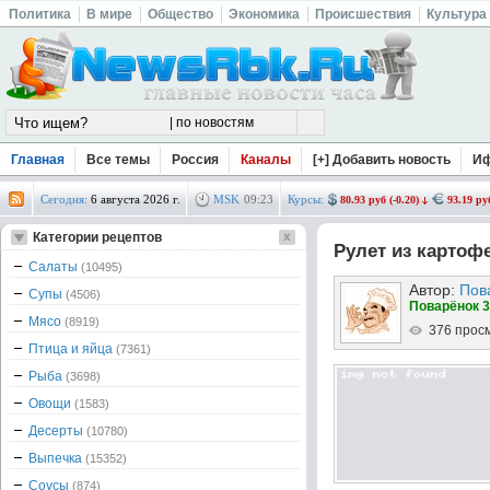
Политика
В мире
Общество
Экономика
Происшествия
Культура
Главная
Все темы
Россия
Каналы
[+] Добавить новость
И
Сегодня:
6 августа 2026 г.
MSK
09
:
23
Курсы:
80.93 руб (-0.20)
93.19 руб
Категории рецептов
Рулет из картоф
Салаты
(10495)
Автор:
Пов
Супы
(4506)
Поварёнок 3
Мясо
(8919)
376 прос
Птица и яйца
(7361)
Рыба
(3698)
Овощи
(1583)
Десерты
(10780)
Выпечка
(15352)
Соусы
(874)