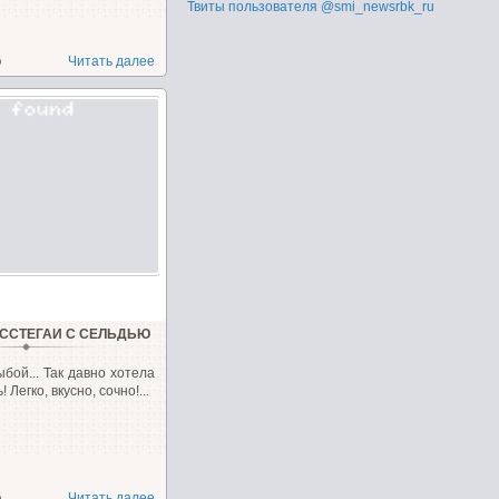
Твиты пользователя @smi_newsrbk_ru
о
Читать далее
ССТЕГАИ С СЕЛЬДЬЮ
ыбой... Так давно хотела
 Легко, вкусно, сочно!...
о
Читать далее