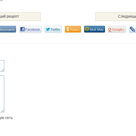
!!
ий рецепт
Следующи
Вконтакте
Facebook
Twitter
Класс
Мой Мир
Google+
ую сеть