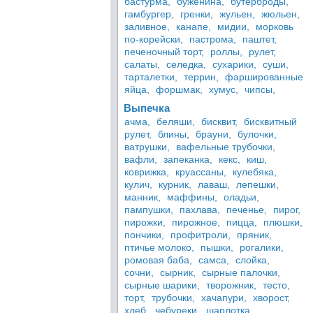
бастурма,
буженина,
бутерброды,
гамбургер,
гренки,
жульен,
жюльен,
заливное,
канапе,
мидии,
морковь
по-корейски,
пастрома,
паштет,
печеночный торт,
роллы,
рулет,
салаты,
селедка,
сухарики,
суши,
тарталетки,
террин,
фаршированные
яйца,
форшмак,
хумус,
чипсы,
Выпечка
ачма,
беляши,
бисквит,
бисквитный
рулет,
блины,
брауни,
булочки,
ватрушки,
вафельные трубочки,
вафли,
запеканка,
кекс,
киш,
коврижка,
круассаны,
кулебяка,
кулич,
курник,
лаваш,
лепешки,
манник,
маффины,
оладьи,
пампушки,
пахлава,
печенье,
пирог,
пирожки,
пирожное,
пицца,
плюшки,
пончики,
профитроли,
пряник,
птичье молоко,
пышки,
рогалики,
ромовая баба,
самса,
слойка,
сочни,
сырник,
сырные палочки,
сырные шарики,
творожник,
тесто,
торт,
трубочки,
хачапури,
хворост,
хлеб,
чебуреки,
шарлотка,