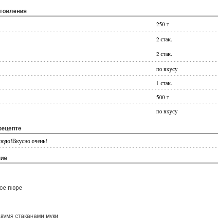
отовления
250 г
2 стак.
2 стак.
по вкусу
1 стак.
500 г
по вкусу
рецепте
людо!Вкусно очень!
ние
ное пюре
двумя стаканами муки