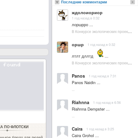
Последние комментарии
ждолоиориор
1 год назад в 0:32
лоршрро ...
В Конкурсе экологических проектов в Подмосковье активно участвовала молодежь :: NewsRbk.ru...
оршр
1 год назад в 0:32
лтлт дллтд
...
В Конкурсе экологических проектов в Подмосковье активно участвовала молодежь :: NewsRbk.ru...
Panos
1 год назад в 7:31
Panos Naidin ...
...
Riahnna
1 год назад в 6:56
Riahnna Dempster ...
...
КА ПО ФЛОТСКИ
Caira
1 год назад в 3:25
Caira Grohol ...
енькое блюдо для людей