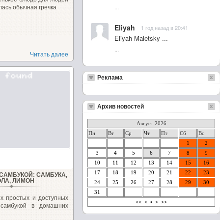
...
ась обычная гречка
Eliyah
1 год назад в 20:41
Eliyah Maletsky ...
...
Читать далее
Реклама
Архив новостей
Август 2026
Пн
Вт
Ср
Чт
Пт
Сб
Вс
1
2
3
4
5
6
7
8
9
10
11
12
13
14
15
16
17
18
19
20
21
22
23
 САМБУКОЙ: САМБУКА,
ОЛА, ЛИМОН
24
25
26
27
28
29
30
31
х простых и доступных
<<
<
•
>
>>
 самбукой в домашних