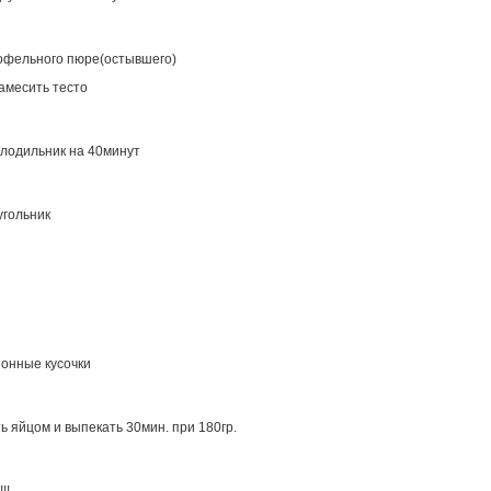
тофельного пюре(остывшего)
амесить тесто
олодильник на 40минут
угольник
ионные кусочки
ь яйцом и выпекать 30мин. при 180гр.