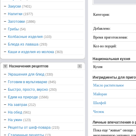
Закуски
(7401)
Напитки
Категория:
(1977)
Заготовки
(1886)
Добавлено:
Грибы
(54)
Колбасные изделия
Время приготовления:
(103)
Блюда из лаваша
(293)
Кол-во порций:
Каши и изделия из молока
(363)
Национальная кухня
Назначения рецептов
Кухня
Украшения для блюд
(330)
Ингридиенты для приг
Готовим в мультиварке
(845)
Масло растительное
Быстро, просто, вкусно
(293)
Майоран
Едим на природе
(1566)
Шалфей
На завтрак
(212)
Чеснок
На обед
(561)
На ужин
(123)
Личные впечатления о 
Рецепты от шеф-повара
(215)
Пока еще "живые" овощи - 
неординарную заправку для
Старинные рецепты
(13)