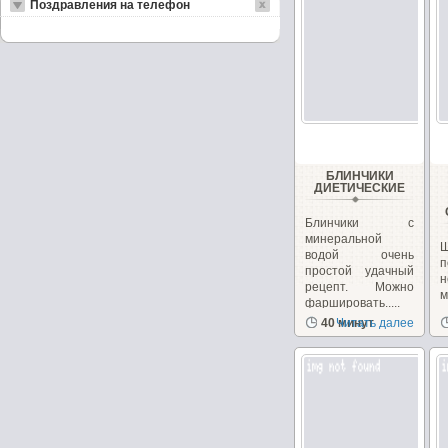
Поздравления на телефон
БЛИНЧИКИ
ДИЕТИЧЕСКИЕ
Блинчики с
минеральной
водой очень
п
простой удачный
н
рецепт. Можно
фаршировать.....
з
40 минут
Читать далее
с