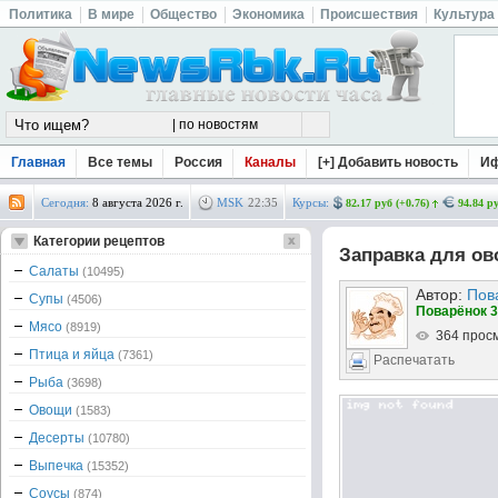
Политика
В мире
Общество
Экономика
Происшествия
Культура
Главная
Все темы
Россия
Каналы
[+] Добавить новость
И
Сегодня:
8 августа 2026 г.
MSK
22
:
35
Курсы:
82.17 руб (+0.76)
94.84 ру
Категории рецептов
Заправка для о
Салаты
(10495)
Автор:
Пов
Супы
(4506)
Поварёнок 3
Мясо
(8919)
364 прос
Птица и яйца
(7361)
Распечатать
Рыба
(3698)
Овощи
(1583)
Десерты
(10780)
Выпечка
(15352)
Соусы
(874)