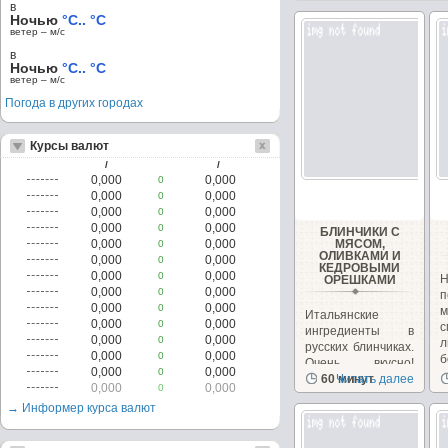
в
Ночью
°C.. °C
ветер – м/c
в
Ночью
°C.. °C
ветер – м/c
Погода в других городах
Курсы валют
/
/
0,000
0,000
0
0,000
0,000
0
0,000
0,000
0
0,000
0,000
0
БЛИНЧИКИ С
0,000
0,000
МЯСОМ,
0
ОЛИВКАМИ И
0,000
0,000
0
КЕДРОВЫМИ
0,000
0,000
0
ОРЕШКАМИ
0,000
0,000
0
п
0,000
0,000
0
Итальянские
0,000
0,000
0
ингредиенты в
0,000
0,000
0
л
русских блинчиках.
0,000
0,000
0
б
Очень вкусно!
0,000
0,000
0
Необычно, на
60 минут
Читать далее
0,000
0,000
0
сайте...
→ Информер курса валют