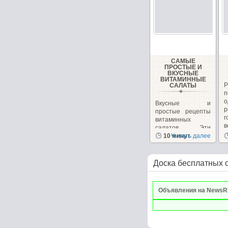
САМЫЕ
ПРОСТЫЕ И
ВКУСНЫЕ
ВИТАМИННЫЕ
САЛАТЫ
Вкусные и
р
простые рецепты
г
витаминных
в
салатов. Эти
салаты очень
10 минут
Читать далее
вкусные сами...
Доска бесплатных 
Объявления на NewsR