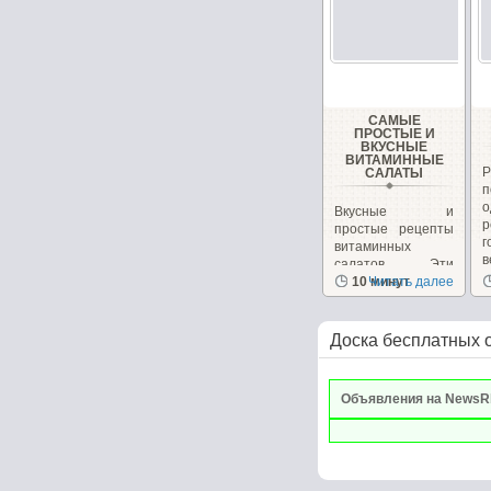
САМЫЕ
ПРОСТЫЕ И
ВКУСНЫЕ
ВИТАМИННЫЕ
САЛАТЫ
Вкусные и
р
простые рецепты
г
витаминных
в
салатов. Эти
салаты очень
10 минут
Читать далее
вкусные сами...
Доска бесплатных 
Объявления на NewsR