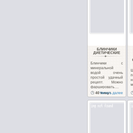
БЛИНЧИКИ
ДИЕТИЧЕСКИЕ
Блинчики с
минеральной
водой очень
п
простой удачный
н
рецепт. Можно
фаршировать.....
з
40 минут
Читать далее
с