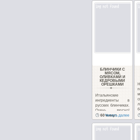
БЛИНЧИКИ С
МЯСОМ,
ОЛИВКАМИ И
КЕДРОВЫМИ
ОРЕШКАМИ
п
Итальянские
ингредиенты в
л
русских блинчиках.
б
Очень вкусно!
Необычно, на
60 минут
Читать далее
сайте...