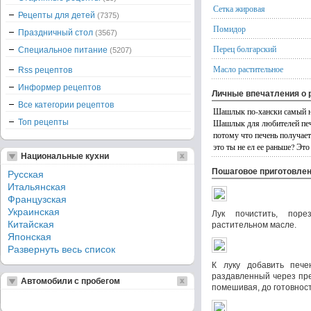
Сетка жировая
Рецепты для детей
(7375)
Помидор
Праздничный стол
(3567)
Перец болгарский
Специальное питание
(5207)
Масло растительное
Rss рецептов
Информер рецептов
Личные впечатления о 
Все категории рецептов
Шашлык по-хански самый не
Топ рецепты
Шашлык для любителей пече
потому что печень получает
это ты не ел ее раньше? Это 
Национальные кухни
Пошаговое приготовле
Русская
Итальянская
Французская
Украинская
Лук почистить, пор
Китайская
растительном масле.
Японская
Развернуть весь список
К луку добавить печен
раздавленный через пре
Автомобили с пробегом
помешивая, до готовнос