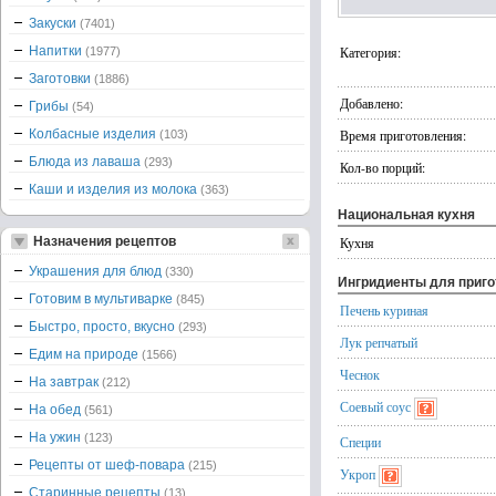
Закуски
(7401)
Напитки
Категория:
(1977)
Заготовки
(1886)
Добавлено:
Грибы
(54)
Колбасные изделия
Время приготовления:
(103)
Блюда из лаваша
(293)
Кол-во порций:
Каши и изделия из молока
(363)
Национальная кухня
Назначения рецептов
Кухня
Украшения для блюд
(330)
Ингридиенты для приг
Готовим в мультиварке
(845)
Печень куриная
Быстро, просто, вкусно
(293)
Лук репчатый
Едим на природе
(1566)
Чеснок
На завтрак
(212)
Соевый соус
На обед
(561)
На ужин
(123)
Специи
Рецепты от шеф-повара
(215)
Укроп
Старинные рецепты
(13)