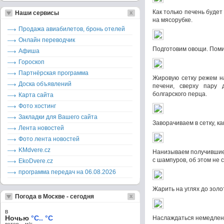
Как только печень будет
Наши сервисы
на мясорубке.
Продажа авиабилетов, бронь отелей
Онлайн переводчик
Подготовим овощи. Поми
Афиша
Гороскоп
Партнёрская программа
Жировую сетку режем н
Доска объявлений
печени, сверху пару 
болгарского перца.
Карта сайта
Фото хостинг
Закладки для Вашего сайта
Заворачиваем в сетку, ка
Лента новостей
Фото лента новостей
KMdvere.cz
Нанизываем получившие
с шампуров, об этом не 
EkoDvere.cz
программа передач на 06.08.2026
Жарить на углях до золо
Погода в Москве - сегодня
в
Ночью
°C.. °C
Наслаждаться немедлен
ветер – м/c