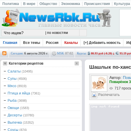
Политика
В мире
Общество
Экономика
Происшествия
Культура
Главная
Все темы
Россия
Каналы
[+] Добавить новость
И
Сегодня:
6 августа 2026 г.
MSK
07
:
02
Курсы:
80.93 руб (-0.20)
93.19 руб
Категории рецептов
Шашлык по-ханс
Салаты
(10495)
Автор:
Пов
Супы
(4506)
Поварёнок 3
Мясо
(8919)
717 прос
Птица и яйца
(7361)
Распечатать
Рыба
(3698)
Овощи
(1583)
Десерты
(10780)
Выпечка
(15352)
Соусы
(874)