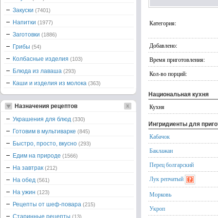
Закуски
(7401)
Напитки
Категория:
(1977)
Заготовки
(1886)
Добавлено:
Грибы
(54)
Колбасные изделия
Время приготовления:
(103)
Блюда из лаваша
(293)
Кол-во порций:
Каши и изделия из молока
(363)
Национальная кухня
Назначения рецептов
Кухня
Украшения для блюд
(330)
Ингридиенты для приг
Готовим в мультиварке
(845)
Кабачок
Быстро, просто, вкусно
(293)
Баклажан
Едим на природе
(1566)
Перец болгарский
На завтрак
(212)
Лук репчатый
На обед
(561)
На ужин
(123)
Морковь
Рецепты от шеф-повара
(215)
Укроп
Старинные рецепты
(13)