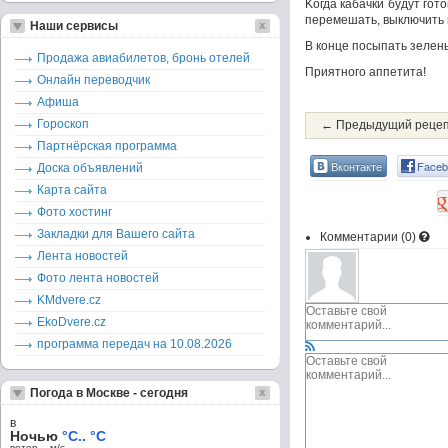
Kогда кабачки будут гот
перемешать, выключить п
Наши сервисы
B конце посыпать зелен
Продажа авиабилетов, бронь отелей
Приятного аппетита!
Онлайн переводчик
Афиша
Гороскоп
← Предыдущий реце
Партнёрская программа
Вконтакте
Faceb
Доска объявлений
Карта сайта
Фото хостинг
Закладки для Вашего сайта
Комментарии (
0
)
Лента новостей
Фото лента новостей
KMdvere.cz
EkoDvere.cz
программа передач на 10.08.2026
Погода в Москве - сегодня
в
Ночью
°C.. °C
ветер – м/c