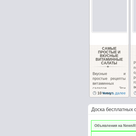
САМЫЕ
ПРОСТЫЕ И
ВКУСНЫЕ
ВИТАМИННЫЕ
САЛАТЫ
Вкусные и
р
простые рецепты
г
витаминных
в
салатов. Эти
салаты очень
10 минут
Читать далее
вкусные сами...
Доска бесплатных 
Объявления на NewsR