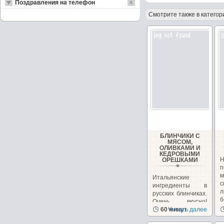
Поздравления на телефон
Смотрите также в категор
БЛИНЧИКИ С
МЯСОМ,
ОЛИВКАМИ И
КЕДРОВЫМИ
ОРЕШКАМИ
п
Итальянские
ингредиенты в
л
русских блинчиках.
б
Очень вкусно!
Необычно, на
60 минут
Читать далее
сайте...