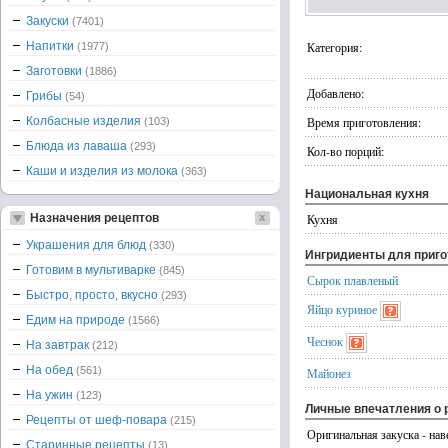
Закуски
(7401)
Напитки
Категория:
(1977)
Заготовки
(1886)
Добавлено:
Грибы
(54)
Колбасные изделия
Время приготовления:
(103)
Блюда из лаваша
(293)
Кол-во порций:
Каши и изделия из молока
(363)
Национальная кухня
Назначения рецептов
Кухня
Украшения для блюд
(330)
Ингридиенты для приг
Готовим в мультиварке
(845)
Сырок плавленый
Быстро, просто, вкусно
(293)
Яйцо куриное
Едим на природе
(1566)
Чеснок
На завтрак
(212)
На обед
(561)
Майонез
На ужин
(123)
Личные впечатления о 
Рецепты от шеф-повара
(215)
Оригинальная закуска - нав
Старинные рецепты
(13)