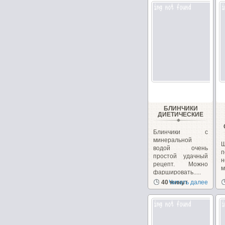
БЛИНЧИКИ
ДИЕТИЧЕСКИЕ
Блинчики с
минеральной
водой очень
п
простой удачный
н
рецепт. Можно
фаршировать.....
з
40 минут
Читать далее
с