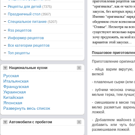
приготовлении рецептов зак
"оригиналка", как ее часто
Рецепты для детей
(7375)
закусок, без которых вряд 
Праздничный стол
(3567)
Именно "оригиналка" наряд
обеденном столе всевозмож
Специальное питание
(5207)
"Оливье". Несмотря на всю 
Rss рецептов
существуют несколько вари
хочу предложить, на мой вз
Информер рецептов
вариантов этой закуски…
Все категории рецептов
Пошаговое приготовле
Топ рецепты
Приготовление оригинал
Национальные кухни
- яйца варим вкрутую
вилкой
Русская
Итальянская
- плавленые сырки (или
Французская
- зубчики чеснока очищ
Украинская
мельче терка, тем лучше
Китайская
Японская
- смешиваем в миске те
мелко размятые варен
Развернуть весь список
ложкой.
- Добавляем майонез (
Автомобили с пробегом
добавить или чуть бо
размешиваем ложкой.