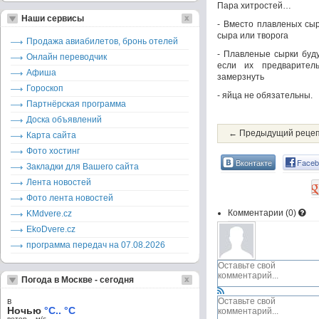
Пара хитростей…
Наши сервисы
- Вместо плавленых сыр
сыра или творога
Продажа авиабилетов, бронь отелей
- Плавленые сырки буду
Онлайн переводчик
если их предварител
Афиша
замерзнуть
Гороскоп
- яйца не обязательны.
Партнёрская программа
Доска объявлений
← Предыдущий реце
Карта сайта
Фото хостинг
Вконтакте
Faceb
Закладки для Вашего сайта
Лента новостей
Фото лента новостей
Комментарии (
0
)
KMdvere.cz
EkoDvere.cz
программа передач на 07.08.2026
Погода в Москве - сегодня
в
Ночью
°C.. °C
ветер – м/c