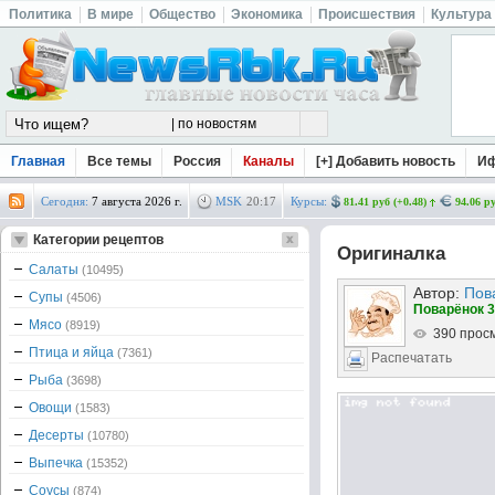
Политика
В мире
Общество
Экономика
Происшествия
Культура
Главная
Все темы
Россия
Каналы
[+] Добавить новость
И
Сегодня:
7 августа 2026 г.
MSK
20
:
17
Курсы:
81.41 руб (+0.48)
94.06 ру
Категории рецептов
Оригиналка
Салаты
(10495)
Автор:
Пов
Супы
(4506)
Поварёнок 3
Мясо
(8919)
390 прос
Птица и яйца
(7361)
Распечатать
Рыба
(3698)
Овощи
(1583)
Десерты
(10780)
Выпечка
(15352)
Соусы
(874)