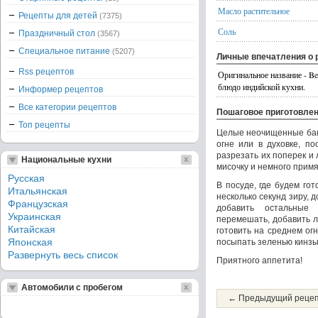
Масло растительное
Рецепты для детей
(7375)
Соль
Праздничный стол
(3567)
Специальное питание
(5207)
Личные впечатления о 
Rss рецептов
Оригинальное название - Be
блюдо индийской кухни.
Информер рецептов
Все категории рецептов
Пошаговое приготовле
Топ рецепты
Целые неочищенные бак
огне или в духовке, по
разрезать их поперек и
Национальные кухни
мисочку и немного примя
Русская
В посуде, где будем гот
Итальянская
несколько секунд зиру, 
Французская
добавить остальные
Украинская
перемешать, добавить л
Китайская
готовить на среднем ог
Японская
посыпать зеленью кинзы
Развернуть весь список
Приятного аппетита!
Автомобили с пробегом
← Предыдущий реце