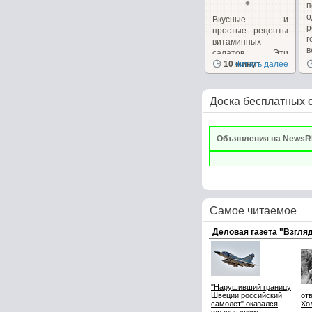
Вкусные и
р
простые рецепты
г
витаминных
в
салатов. Эти
салаты очень
10 минут
Читать далее
вкусные сами...
Доска бесплатных 
Объявления на NewsR
Самое читаемое