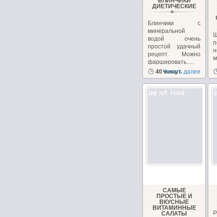
БЛИНЧИКИ
ДИЕТИЧЕСКИЕ
Блинчики с
минеральной
водой очень
п
простой удачный
н
рецепт. Можно
фаршировать.....
з
40 минут
Читать далее
с
САМЫЕ
ПРОСТЫЕ И
ВКУСНЫЕ
ВИТАМИННЫЕ
САЛАТЫ