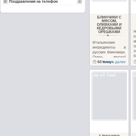
Поздравления на телефон
БЛИНЧИКИ С
МЯСОМ,
ОЛИВКАМИ И
КЕДРОВЫМИ
ОРЕШКАМИ
п
Итальянские
ингредиенты в
л
русских блинчиках.
б
Очень вкусно!
Необычно, на
60 минут
Читать далее
сайте...