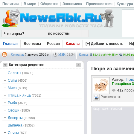
Политика
В мире
Общество
Экономика
Происшествия
Культура
Главная
Все темы
Россия
Каналы
[+] Добавить новость
И
Сегодня:
7 августа 2026 г.
MSK
01
:
34
Курсы:
81.41 руб (+0.48)
94.06 ру
Категории рецептов
Пюре из запече
Салаты
(10495)
Автор:
Пов
Супы
(4506)
Поварёнок 3
Мясо
(8919)
412 прос
Птица и яйца
(7361)
Распечатать
Рыба
(3698)
Овощи
(1583)
Десерты
(10780)
Выпечка
(15352)
Соусы
(874)