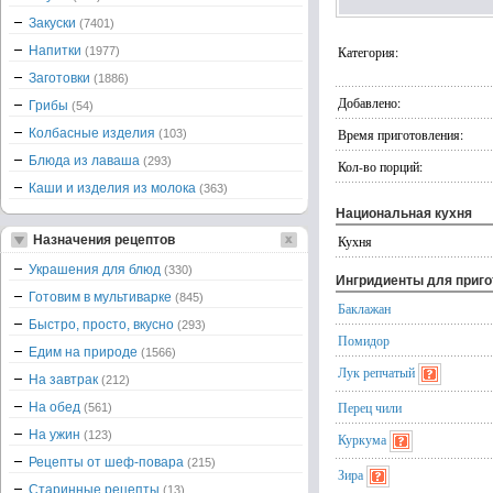
Закуски
(7401)
Напитки
Категория:
(1977)
Заготовки
(1886)
Добавлено:
Грибы
(54)
Колбасные изделия
Время приготовления:
(103)
Блюда из лаваша
(293)
Кол-во порций:
Каши и изделия из молока
(363)
Национальная кухня
Назначения рецептов
Кухня
Украшения для блюд
(330)
Ингридиенты для приг
Готовим в мультиварке
(845)
Баклажан
Быстро, просто, вкусно
(293)
Помидор
Едим на природе
(1566)
Лук репчатый
На завтрак
(212)
Перец чили
На обед
(561)
На ужин
(123)
Куркума
Рецепты от шеф-повара
(215)
Зира
Старинные рецепты
(13)