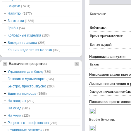
Закуски
(7401)
Напитки
Категория:
(1977)
Заготовки
(1886)
Добавлено:
Грибы
(54)
Колбасные изделия
Время приготовления:
(103)
Блюда из лаваша
(293)
Кол-во порций:
Каши и изделия из молока
(363)
Национальная кухня
Назначения рецептов
Кухня
Украшения для блюд
(330)
Ингридиенты для приг
Готовим в мультиварке
(845)
Личные впечатления о 
Быстро, просто, вкусно
(293)
быстрое и очень сытное блюд
Едим на природе
(1566)
На завтрак
(212)
Пошаговое приготовле
На обед
(561)
На ужин
(123)
Берём булочки.
Рецепты от шеф-повара
(215)
Старинные рецепты
(13)