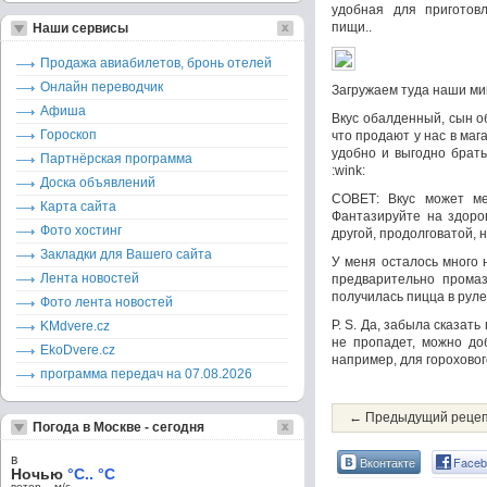
удобная для приготов
пищи..
Наши сервисы
Продажа авиабилетов, бронь отелей
Онлайн переводчик
Загружаем туда наши мин
Афиша
Вкус обалденный, сын об
Гороскоп
что продают у нас в маг
удобно и выгодно брать
Партнёрская программа
:wink:
Доска объявлений
СОВЕТ: Вкус может ме
Карта сайта
Фантазируйте на здоро
Фото хостинг
другой, продолговатой, 
Закладки для Вашего сайта
У меня осталось много 
Лента новостей
предварительно промаз
получилась пицца в рулет
Фото лента новостей
P. S. Да, забыла сказат
KMdvere.cz
не пропадет, можно доб
EkoDvere.cz
например, для горохового
программа передач на 07.08.2026
← Предыдущий реце
Погода в Москве - сегодня
в
Вконтакте
Faceb
Ночью
°C.. °C
ветер – м/c