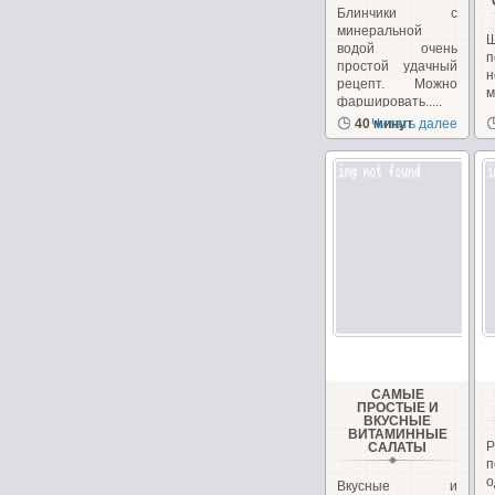
Блинчики с
минеральной
водой очень
п
простой удачный
н
рецепт. Можно
фаршировать.....
з
40 минут
Читать далее
с
САМЫЕ
ПРОСТЫЕ И
ВКУСНЫЕ
ВИТАМИННЫЕ
САЛАТЫ
Вкусные и