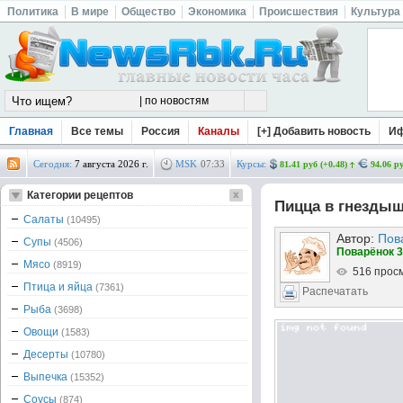
Политика
В мире
Общество
Экономика
Происшествия
Культура
Главная
Все темы
Россия
Каналы
[+] Добавить новость
И
Сегодня:
7 августа 2026 г.
MSK
07
:
33
Курсы:
81.41 руб (+0.48)
94.06 ру
Категории рецептов
Пицца в гнeзды
Салаты
(10495)
Автор:
Пов
Супы
(4506)
Поварёнок 3
Мясо
(8919)
516 прос
Птица и яйца
(7361)
Распечатать
Рыба
(3698)
Овощи
(1583)
Десерты
(10780)
Выпечка
(15352)
Соусы
(874)