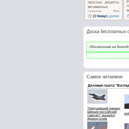
р
простые рецепты
г
витаминных
в
салатов. Эти
салаты очень
10 минут
Читать далее
вкусные сами...
Доска бесплатных 
Объявления на NewsR
Самое читаемое