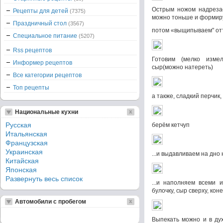
Острым ножом надрезае
Рецепты для детей
(7375)
можно тоньше и формир
Праздничный стол
(3567)
потом «выщипываем" от
Специальное питание
(5207)
Rss рецептов
Готовим (мелко измел
Информер рецептов
сыр(можно натереть)
Все категории рецептов
Топ рецепты
а также, сладкий перчик,
Национальные кухни
Русская
берём кетчуп
Итальянская
Французская
Украинская
...и выдавливаем на дно 
Китайская
Японская
Развернуть весь список
...и наполняем всеми 
булочку, сыр сверху, коне
Автомобили с пробегом
Выпекать можно и в дух