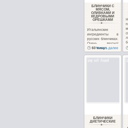
БЛИНЧИКИ С
МЯСОМ,
ОЛИВКАМИ И
КЕДРОВЫМИ
ОРЕШКАМИ
п
Итальянские
ингредиенты в
л
русских блинчиках.
б
Очень вкусно!
Необычно, на
60 минут
Читать далее
сайте...
БЛИНЧИКИ
ДИЕТИЧЕСКИЕ