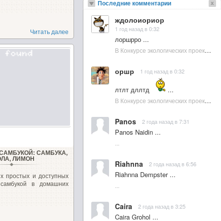
Последние комментарии
ждолоиориор
1 год назад в 0:32
Читать далее
лоршрро ...
В Конкурсе экологических проектов в Подмосковье активно участвовала молодежь :: NewsRbk.ru...
оршр
1 год назад в 0:32
лтлт дллтд
...
В Конкурсе экологических проектов в Подмосковье активно участвовала молодежь :: NewsRbk.ru...
Panos
2 года назад в 7:31
Panos Naidin ...
...
 САМБУКОЙ: САМБУКА,
ОЛА, ЛИМОН
Riahnna
2 года назад в 6:56
Riahnna Dempster ...
х простых и доступных
 самбукой в домашних
...
Caira
2 года назад в 3:25
Caira Grohol ...