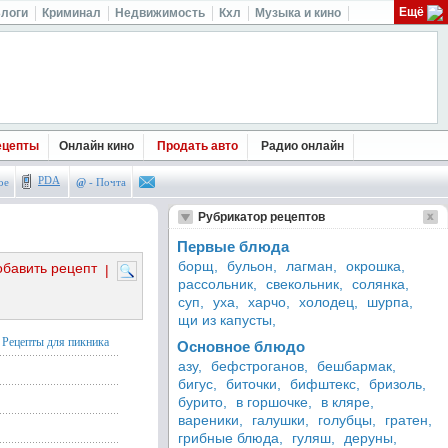
Ещё
логи
Криминал
Недвижимость
Кхл
Музыка и кино
ецепты
Онлайн кино
Продать авто
Радио онлайн
PDA
ое
@
- Почта
Рубрикатор рецептов
Первые блюда
борщ,
бульон,
лагман,
окрошка,
обавить рецепт
|
рассольник,
свекольник,
солянка,
суп,
уха,
харчо,
холодец,
шурпа,
щи из капусты,
Рецепты для пикника
Основное блюдо
азу,
бефстроганов,
бешбармак,
бигус,
биточки,
бифштекс,
бризоль,
бурито,
в горшочке,
в кляре,
вареники,
галушки,
голубцы,
гратен,
грибные блюда,
гуляш,
деруны,