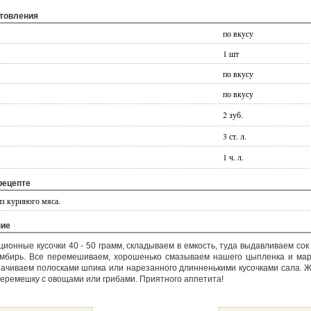
отовления
по вкусу
1 шт
по вкусу
по вкусу
2 зуб.
3 ст. л.
1 ч. л.
рецепте
з куриного мяса.
ние
ионные кусочки 40 - 50 грамм, складываем в eмкость, туда выдавливаем со
имбирь. Всe перемешиваем, хорошенько смазываем нашего цыплeнка и мар
рачиваем полосками шпика или нарезанного длинненькими кусочками сала. 
еремешку с овощами или грибами. Приятного аппетита!