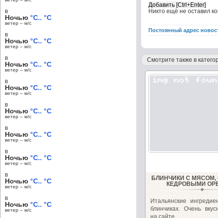
в
Никто ещё не оставил к
Ночью
°C.. °C
ветер – м/c
Постоянный адрес новос
в
Ночью
°C.. °C
ветер – м/c
в
Смотрите также в категор
Ночью
°C.. °C
ветер – м/c
в
Ночью
°C.. °C
ветер – м/c
в
Ночью
°C.. °C
ветер – м/c
в
Ночью
°C.. °C
ветер – м/c
в
Ночью
°C.. °C
ветер – м/c
в
БЛИНЧИКИ С МЯСОМ,
Ночью
°C.. °C
КЕДРОВЫМИ ОР
ветер – м/c
в
Итальянские ингредие
Ночью
°C.. °C
блинчиках. Очень вкус
ветер – м/c
на сайте...