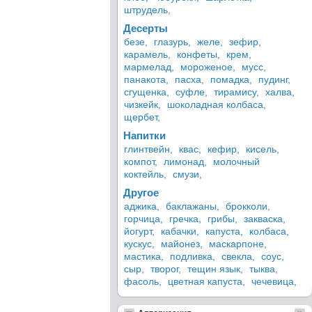
штрудель,
Десерты
безе,
глазурь,
желе,
зефир,
карамель,
конфеты,
крем,
мармелад,
мороженое,
мусс,
панакота,
пасха,
помадка,
пудинг,
сгущенка,
суфле,
тирамису,
халва,
чизкейк,
шоколадная колбаса,
щербет,
Напитки
глинтвейн,
квас,
кефир,
кисель,
компот,
лимонад,
молочный
коктейль,
смузи,
Другое
аджика,
баклажаны,
брокколи,
горчица,
гречка,
грибы,
закваска,
йогурт,
кабачки,
капуста,
колбаса,
кускус,
майонез,
маскарпоне,
мастика,
подливка,
свекла,
соус,
сыр,
творог,
тещин язык,
тыква,
фасоль,
цветная капуста,
чечевица,