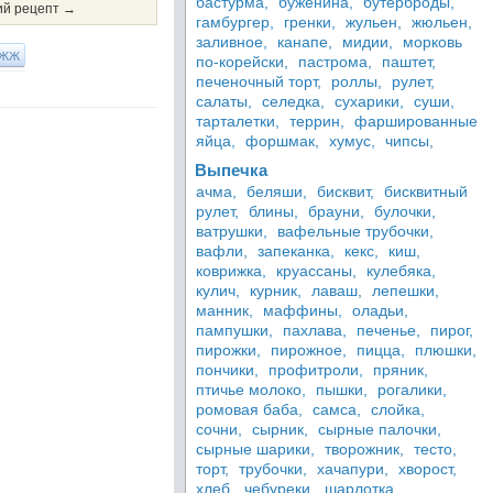
бастурма,
буженина,
бутерброды,
й рецепт →
гамбургер,
гренки,
жульен,
жюльен,
заливное,
канапе,
мидии,
морковь
ЖЖ
по-корейски,
пастрома,
паштет,
печеночный торт,
роллы,
рулет,
салаты,
селедка,
сухарики,
суши,
тарталетки,
террин,
фаршированные
яйца,
форшмак,
хумус,
чипсы,
Выпечка
ачма,
беляши,
бисквит,
бисквитный
рулет,
блины,
брауни,
булочки,
ватрушки,
вафельные трубочки,
вафли,
запеканка,
кекс,
киш,
коврижка,
круассаны,
кулебяка,
кулич,
курник,
лаваш,
лепешки,
манник,
маффины,
оладьи,
пампушки,
пахлава,
печенье,
пирог,
пирожки,
пирожное,
пицца,
плюшки,
пончики,
профитроли,
пряник,
птичье молоко,
пышки,
рогалики,
ромовая баба,
самса,
слойка,
сочни,
сырник,
сырные палочки,
сырные шарики,
творожник,
тесто,
торт,
трубочки,
хачапури,
хворост,
хлеб,
чебуреки,
шарлотка,