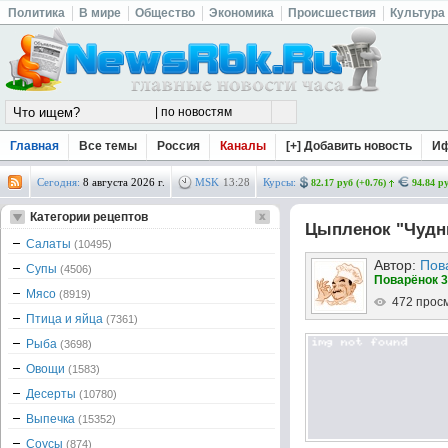
Политика
В мире
Общество
Экономика
Происшествия
Культура
Главная
Все темы
Россия
Каналы
[+] Добавить новость
И
Сегодня:
8 августа 2026 г.
MSK
13
:
28
Курсы:
82.17 руб (+0.76)
94.84 ру
Категории рецептов
Цыплeнок "Чуд
Салаты
(10495)
Автор:
Пов
Супы
(4506)
Поварёнок 3
Мясо
(8919)
472 прос
Птица и яйца
(7361)
Рыба
(3698)
Овощи
(1583)
Десерты
(10780)
Выпечка
(15352)
Соусы
(874)