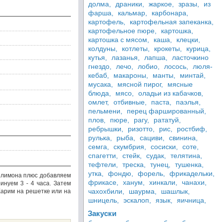
долма,
драники,
жаркое,
зразы,
из
фарша,
кальмар,
карбонара,
картофель,
картофельная запеканка,
картофельное пюре,
картошка,
картошка с мясом,
каша,
клецки,
колдуны,
котлеты,
крокеты,
курица,
кутья,
лазанья,
лапша,
ласточкино
гнездо,
лечо,
лобио,
лосось,
люля-
кебаб,
макароны,
манты,
минтай,
мусака,
мясной пирог,
мясные
блюда,
мясо,
оладьи из кабачков,
омлет,
отбивные,
паста,
паэлья,
пельмени,
перец фаршированный,
плов,
пюре,
рагу,
рататуй,
ребрышки,
ризотто,
рис,
ростбиф,
рулька,
рыба,
сациви,
свинина,
семга,
скумбрия,
сосиски,
соте,
спагетти,
стейк,
судак,
телятина,
тефтели,
треска,
тунец,
тушенка,
утка,
фондю,
форель,
фрикадельки,
к лимона плюс добавляем
фрикасе,
ханум,
хинкали,
чанахи,
инуем 3 - 4 часа. Затем
чахохбили,
шаурма,
шашлык,
Жарим на решeтке или на
шницель,
эскалоп,
язык,
яичница,
Закуски