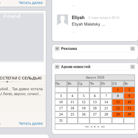
о
Читать далее
...
Eliyah
2 года назад в 20:41
Eliyah Maletsky ...
...
Реклама
Архив новостей
Август 2026
ССТЕГАИ С СЕЛЬДЬЮ
Пн
Вт
Ср
Чт
Пт
Сб
Вс
ыбой... Так давно хотела
1
2
 Легко, вкусно, сочно!...
3
4
5
6
7
8
9
10
11
12
13
14
15
16
17
18
19
20
21
22
23
24
25
26
27
28
29
30
31
о
Читать далее
<<
<
•
>
>>