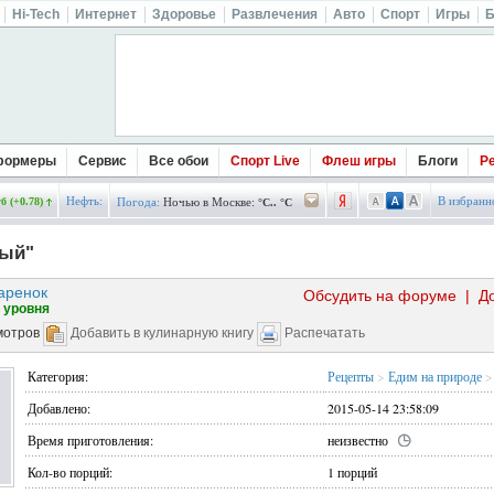
Hi-Tech
Интернет
Здоровье
Развлечения
Авто
Спорт
Игры
Б
формеры
Сервис
Все обои
Спорт Live
Флеш игры
Блоги
Р
Нефть:
В избранн
б (+0.78)
Погода:
Ночью в Москве:
°C.. °C
ный"
аренок
Обсудить на форуме
|
Д
 уровня
мотров
Добавить в кулинарную книгу
Распечатать
Категория:
Рецепты
>
Едим на природе
>
Добавлено:
2015-05-14 23:58:09
Время приготовления:
неизвестно
Кол-во порций:
1 порций