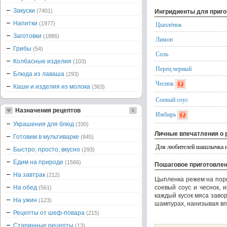
Закуски
(7401)
Ингридиенты для приг
Напитки
(1977)
Цыплёнок
Заготовки
(1886)
Лимон
Грибы
(54)
Соль
Колбасные изделия
(103)
Перец черный
Блюда из лаваша
(293)
Чеснок
Каши и изделия из молока
(363)
Соевый соус
Назначения рецептов
Имбирь
Украшения для блюд
(330)
Личные впечатления о 
Готовим в мультиварке
(845)
Для любителей шашлычка и
Быстро, просто, вкусно
(293)
Едим на природе
(1566)
Пошаговое приготовле
На завтрак
(212)
Цыплeнка режем на порц
На обед
соевый соус и чеснок, 
(561)
каждый кусок мяса заво
На ужин
(123)
шампурах, нанизывая вп
Рецепты от шеф-повара
(215)
Старинные рецепты
(13)