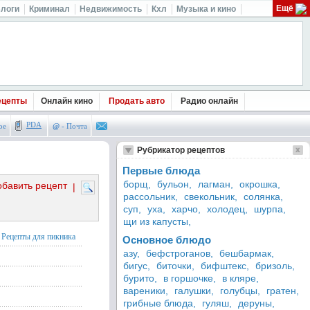
Ещё
логи
Криминал
Недвижимость
Кхл
Музыка и кино
ецепты
Онлайн кино
Продать авто
Радио онлайн
PDA
ое
@
- Почта
Рубрикатор рецептов
Первые блюда
борщ,
бульон,
лагман,
окрошка,
обавить рецепт
|
рассольник,
свекольник,
солянка,
суп,
уха,
харчо,
холодец,
шурпа,
щи из капусты,
Рецепты для пикника
Основное блюдо
азу,
бефстроганов,
бешбармак,
бигус,
биточки,
бифштекс,
бризоль,
бурито,
в горшочке,
в кляре,
вареники,
галушки,
голубцы,
гратен,
грибные блюда,
гуляш,
деруны,