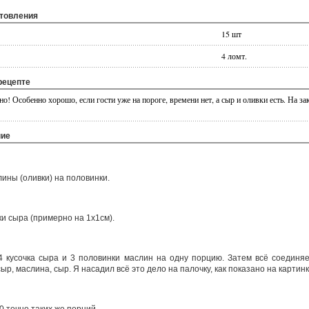
отовления
15 шт
4 ломт.
рецепте
но! Особенно хорошо, если гости уже на пороге, времени нет, а сыр и оливки есть. На з
ние
ины (оливки) на половинки.
и сыра (примерно на 1х1см).
 кусочка сыра и 3 половинки маслин на одну порцию. Затем всё соединяе
ыр, маслина, сыр. Я насадил всё это дело на палочку, как показано на картинк