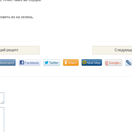
0 точно таких же порций.
ожить их на зелень.
ий рецепт
Следующи
Вконтакте
Facebook
Twitter
Класс
Мой Мир
Google+