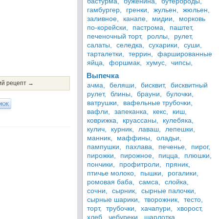
бастурма,
буженина,
бутерброды,
гамбургер,
гренки,
жульен,
жюльен,
заливное,
канапе,
мидии,
морковь
по-корейски,
пастрома,
паштет,
печеночный торт,
роллы,
рулет,
салаты,
селедка,
сухарики,
суши,
тарталетки,
террин,
фаршированные
яйца,
форшмак,
хумус,
чипсы,
Выпечка
й рецепт →
ачма,
беляши,
бисквит,
бисквитный
рулет,
блины,
брауни,
булочки,
ватрушки,
вафельные трубочки,
ЖЖ
вафли,
запеканка,
кекс,
киш,
коврижка,
круассаны,
кулебяка,
кулич,
курник,
лаваш,
лепешки,
манник,
маффины,
оладьи,
пампушки,
пахлава,
печенье,
пирог,
пирожки,
пирожное,
пицца,
плюшки,
пончики,
профитроли,
пряник,
птичье молоко,
пышки,
рогалики,
ромовая баба,
самса,
слойка,
сочни,
сырник,
сырные палочки,
сырные шарики,
творожник,
тесто,
торт,
трубочки,
хачапури,
хворост,
хлеб,
чебуреки,
шарлотка,