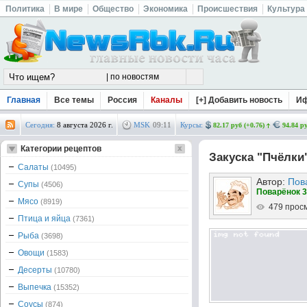
Политика
В мире
Общество
Экономика
Происшествия
Культура
Главная
Все темы
Россия
Каналы
[+] Добавить новость
И
Сегодня:
8 августа 2026 г.
MSK
09
:
11
Курсы:
82.17 руб (+0.76)
94.84 ру
Категории рецептов
Закуска "Пчёлки
Салаты
(10495)
Автор:
Пов
Супы
(4506)
Поварёнок 3
Мясо
(8919)
479 прос
Птица и яйца
(7361)
Рыба
(3698)
Овощи
(1583)
Десерты
(10780)
Выпечка
(15352)
Соусы
(874)