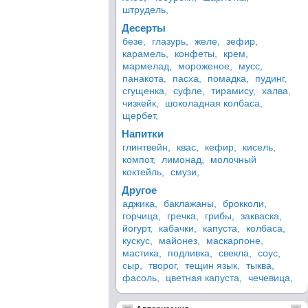
штрудель,
Десерты
безе,
глазурь,
желе,
зефир,
карамель,
конфеты,
крем,
мармелад,
мороженое,
мусс,
панакота,
пасха,
помадка,
пудинг,
сгущенка,
суфле,
тирамису,
халва,
чизкейк,
шоколадная колбаса,
щербет,
Напитки
глинтвейн,
квас,
кефир,
кисель,
компот,
лимонад,
молочный
коктейль,
смузи,
Другое
аджика,
баклажаны,
брокколи,
горчица,
гречка,
грибы,
закваска,
йогурт,
кабачки,
капуста,
колбаса,
кускус,
майонез,
маскарпоне,
мастика,
подливка,
свекла,
соус,
сыр,
творог,
тещин язык,
тыква,
фасоль,
цветная капуста,
чечевица,