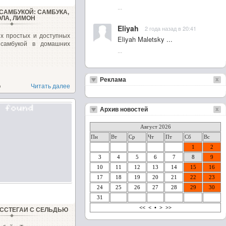
...
 САМБУКОЙ: САМБУКА,
ОЛА, ЛИМОН
Eliyah
2 года назад в 20:41
х простых и доступных
Eliyah Maletsky ...
 самбукой в домашних
...
Реклама
о
Читать далее
Архив новостей
Август 2026
Пн
Вт
Ср
Чт
Пт
Сб
Вс
1
2
3
4
5
6
7
8
9
10
11
12
13
14
15
16
17
18
19
20
21
22
23
24
25
26
27
28
29
30
31
<<
<
•
>
>>
ССТЕГАИ С СЕЛЬДЬЮ