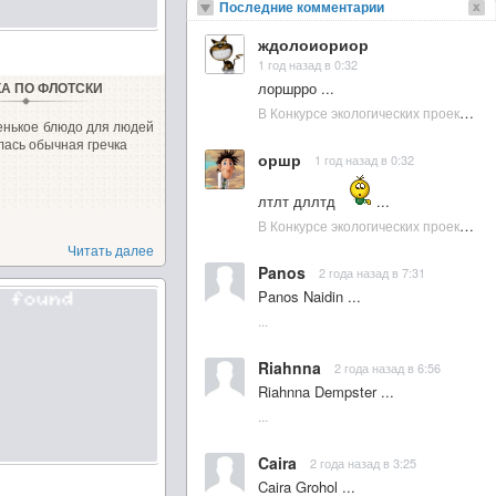
Последние комментарии
ждолоиориор
1 год назад в 0:32
лоршрро ...
КА ПО ФЛОТСКИ
В Конкурсе экологических проектов в Подмосковье активно участвовала молодежь :: NewsRbk.ru...
енькое блюдо для людей
ась обычная гречка
оршр
1 год назад в 0:32
лтлт дллтд
...
В Конкурсе экологических проектов в Подмосковье активно участвовала молодежь :: NewsRbk.ru...
Читать далее
Panos
2 года назад в 7:31
Panos Naidin ...
...
Riahnna
2 года назад в 6:56
Riahnna Dempster ...
...
Caira
2 года назад в 3:25
Caira Grohol ...