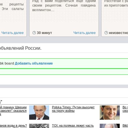
Рад с вами поделиться еще одним
Расстегаи с р
ые рецепты
своим рецептом. Сочная говядина
их приготовить!
. Эти салаты
веллингтон....
Читать далее
30 минут
Читать далее
неизвестн
объявлений России.
bk board
Добавить объявление