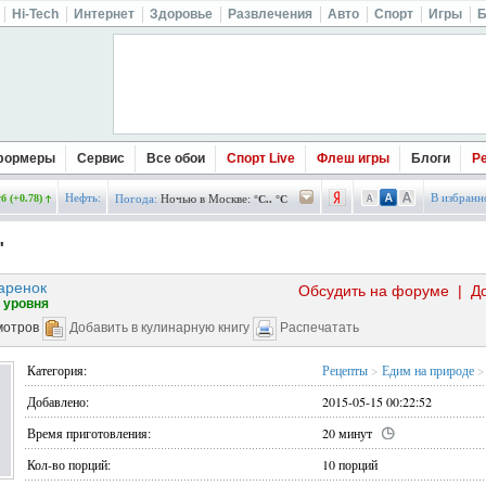
Hi-Tech
Интернет
Здоровье
Развлечения
Авто
Спорт
Игры
Б
формеры
Сервис
Все обои
Спорт Live
Флеш игры
Блоги
Р
Нефть:
В избранн
б (+0.78)
Погода:
Ночью в Москве:
°C.. °C
"
аренок
Обсудить на форуме
|
Д
 уровня
мотров
Добавить в кулинарную книгу
Распечатать
Категория:
Рецепты
>
Едим на природе
>
Добавлено:
2015-05-15 00:22:52
Время приготовления:
20 минут
Кол-во порций:
10 порций