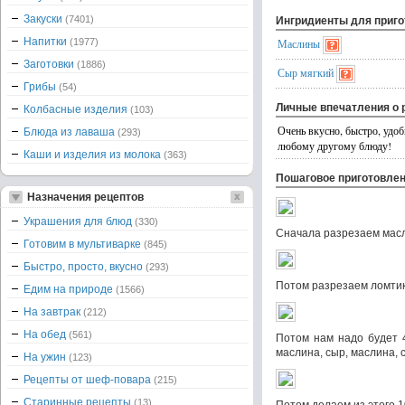
Закуски
(7401)
Ингридиенты для приг
Напитки
(1977)
Маслины
Заготовки
(1886)
Сыр мягкий
Грибы
(54)
Личные впечатления о 
Колбасные изделия
(103)
Очень вкусно, быстро, удоб
Блюда из лаваша
(293)
любому другому блюду!
Каши и изделия из молока
(363)
Пошаговое приготовле
Назначения рецептов
Украшения для блюд
(330)
Сначала разрезаем масл
Готовим в мультиварке
(845)
Быстро, просто, вкусно
(293)
Потом разрезаем ломтик
Едим на природе
(1566)
На завтрак
(212)
На обед
(561)
Потом нам надо будет 4
маслина, сыр, маслина, с
На ужин
(123)
Рецепты от шеф-повара
(215)
Старинные рецепты
(13)