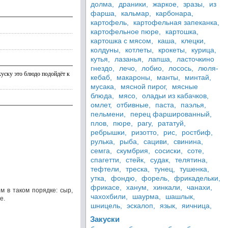
долма,
драники,
жаркое,
зразы,
из
фарша,
кальмар,
карбонара,
картофель,
картофельная запеканка,
картофельное пюре,
картошка,
картошка с мясом,
каша,
клецки,
колдуны,
котлеты,
крокеты,
курица,
кутья,
лазанья,
лапша,
ласточкино
гнездо,
лечо,
лобио,
лосось,
люля-
акуску это блюдо подойдёт к
кебаб,
макароны,
манты,
минтай,
мусака,
мясной пирог,
мясные
блюда,
мясо,
оладьи из кабачков,
омлет,
отбивные,
паста,
паэлья,
пельмени,
перец фаршированный,
плов,
пюре,
рагу,
рататуй,
ребрышки,
ризотто,
рис,
ростбиф,
рулька,
рыба,
сациви,
свинина,
семга,
скумбрия,
сосиски,
соте,
спагетти,
стейк,
судак,
телятина,
тефтели,
треска,
тунец,
тушенка,
утка,
фондю,
форель,
фрикадельки,
фрикасе,
ханум,
хинкали,
чанахи,
м в таком порядке: сыр,
чахохбили,
шаурма,
шашлык,
е.
шницель,
эскалоп,
язык,
яичница,
Закуски