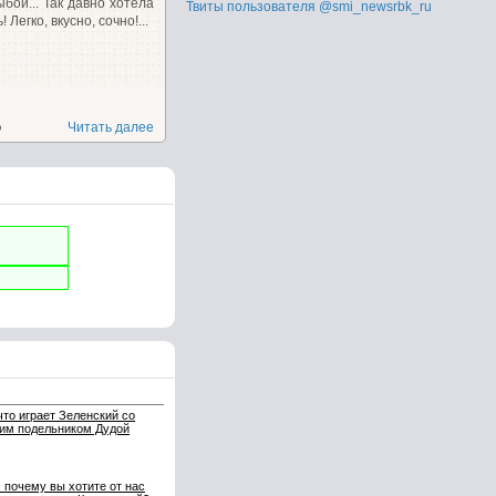
ыбой... Так давно хотела
Твиты пользователя @smi_newsrbk_ru
 Легко, вкусно, сочно!...
о
Читать далее