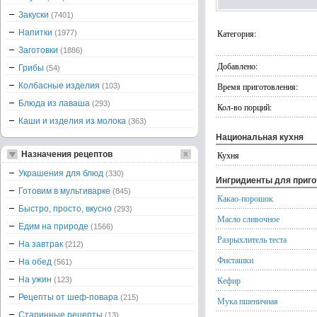
Закуски
(7401)
Напитки
Категория:
(1977)
Заготовки
(1886)
Добавлено:
Грибы
(54)
Колбасные изделия
Время приготовления:
(103)
Блюда из лаваша
(293)
Кол-во порций:
Каши и изделия из молока
(363)
Национальная кухня
Назначения рецептов
Кухня
Украшения для блюд
(330)
Ингридиенты для приг
Готовим в мультиварке
(845)
Какао-порошок
Быстро, просто, вкусно
(293)
Масло сливочное
Едим на природе
(1566)
Разрыхлитель теста
На завтрак
(212)
Фисташки
На обед
(561)
На ужин
Кефир
(123)
Рецепты от шеф-повара
(215)
Мука пшеничная
Старинные рецепты
(13)