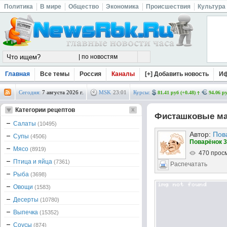
Политика
В мире
Общество
Экономика
Происшествия
Культура
Главная
Все темы
Россия
Каналы
[+] Добавить новость
И
Сегодня:
7 августа 2026 г.
MSK
23
:
01
Курсы:
81.41 руб (+0.48)
94.06 ру
Категории рецептов
Фисташковые 
Салаты
(10495)
Автор:
Пов
Супы
(4506)
Поварёнок 3
Мясо
(8919)
470 прос
Птица и яйца
(7361)
Распечатать
Рыба
(3698)
Овощи
(1583)
Десерты
(10780)
Выпечка
(15352)
Соусы
(874)