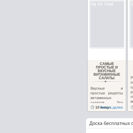
САМЫЕ
ПРОСТЫЕ И
ВКУСНЫЕ
ВИТАМИННЫЕ
САЛАТЫ
Вкусные и
р
простые рецепты
г
витаминных
в
салатов. Эти
салаты очень
10 минут
Читать далее
вкусные сами...
Доска бесплатных 