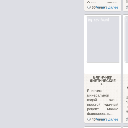
б
Очень вкусно!
Необычно, на
60 минут
Читать далее
сайте...
БЛИНЧИКИ
ДИЕТИЧЕСКИЕ
Блинчики с
минеральной
водой очень
п
простой удачный
н
рецепт. Можно
фаршировать.....
з
40 минут
Читать далее
с