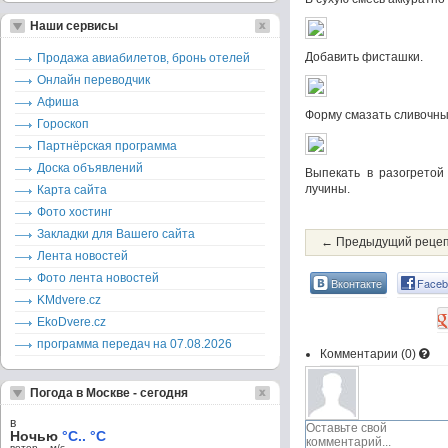
Наши сервисы
Добавить фисташки.
Продажа авиабилетов, бронь отелей
Онлайн переводчик
Афиша
Форму смазать сливочным
Гороскоп
Партнёрская программа
Доска объявлений
Выпекать в разогретой
лучины.
Карта сайта
Фото хостинг
Закладки для Вашего сайта
← Предыдущий реце
Лента новостей
Фото лента новостей
Вконтакте
Faceb
KMdvere.cz
EkoDvere.cz
программа передач на 07.08.2026
Комментарии (
0
)
Погода в Москве - сегодня
в
Ночью
°C.. °C
ветер – м/c