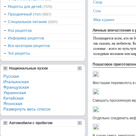
Сахар
Рецепты для детей
(7375)
Соль
Праздничный стол
(3567)
Яйцо куриное
Специальное питание
(5207)
Личные впечатления о 
Rss рецептов
Посвящается всем, кто не б
Информер рецептов
так сказать, на любителя. 
Все категории рецептов
соленые - всего по чуть-чу
холодным молоком или ша
Топ рецепты
Пошаговое приготовле
Национальные кухни
Русская
Итальянская
Фисташки перемолоть в 
Французская
Украинская
Китайская
Смешать просеянную муку
Японская
Развернуть весь список
Отдельно соединить кеф
Автомобили с пробегом
В сухую смесь аккуратно