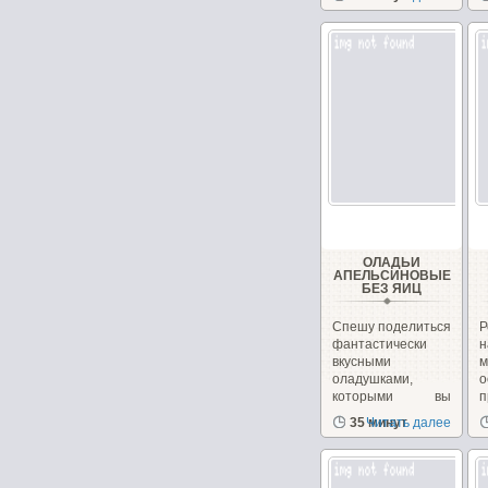
ОЛАДЬИ
АПЕЛЬСИНОВЫЕ
БЕЗ ЯИЦ
Спешу поделиться
Р
фантастически
н
вкусными
м
оладушками,
о
которыми вы
можете
с
35 минут
Читать далее
порадовать...