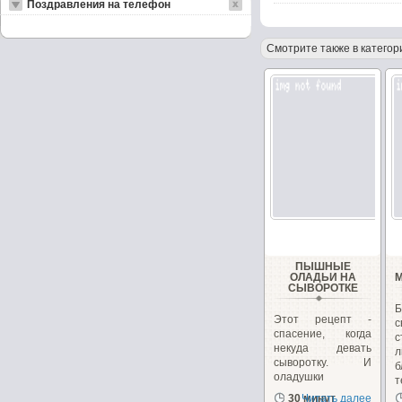
Поздравления на телефон
Смотрите также в категор
ПЫШНЫЕ
ОЛАДЬИ НА
СЫВОРОТКЕ
Б
Этот рецепт -
спасение, когда
некуда девать
л
сыворотку. И
оладушки
т
получаются...
30 минут
Читать далее