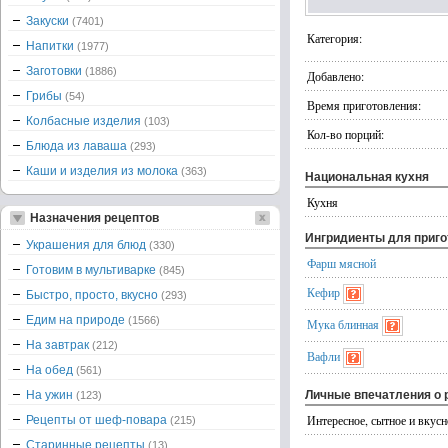
Закуски
(7401)
Категория:
Напитки
(1977)
Заготовки
(1886)
Добавлено:
Грибы
(54)
Время приготовления:
Колбасные изделия
(103)
Кол-во порций:
Блюда из лаваша
(293)
Каши и изделия из молока
(363)
Национальная кухня
Кухня
Назначения рецептов
Ингридиенты для приг
Украшения для блюд
(330)
Фарш мясной
Готовим в мультиварке
(845)
Кефир
Быстро, просто, вкусно
(293)
Едим на природе
(1566)
Мука блинная
На завтрак
(212)
Вафли
На обед
(561)
На ужин
Личные впечатления о 
(123)
Интересное, сытное и вкусн
Рецепты от шеф-повара
(215)
Старинные рецепты
(13)