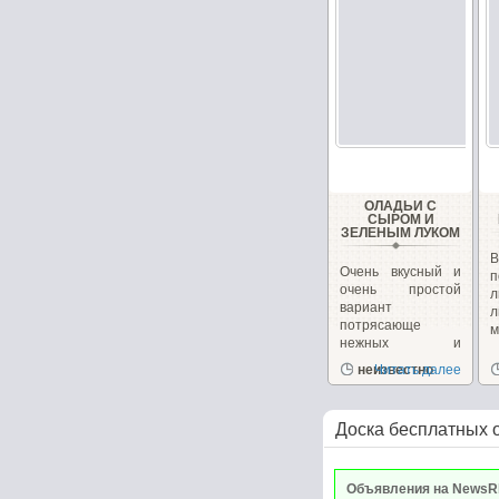
ОЛАДЬИ С
СЫРОМ И
ЗЕЛЕНЫМ ЛУКОМ
В
Очень вкусный и
п
очень простой
вариант
л
потрясающе
м
нежных и
ароматных
неизвестно
Читать далее
оладушек....
Доска бесплатных 
Объявления на NewsR