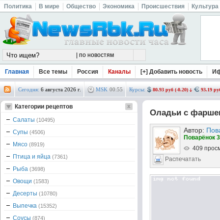
Политика
В мире
Общество
Экономика
Происшествия
Культура
Главная
Все темы
Россия
Каналы
[+] Добавить новость
И
Сегодня:
6 августа 2026 г.
MSK
00
:
55
Курсы:
80.93 руб (-0.20)
93.19 руб
Категории рецептов
Оладьи с фарше
Салаты
(10495)
Автор:
Пов
Супы
(4506)
Поварёнок 3
Мясо
(8919)
409 прос
Птица и яйца
(7361)
Распечатать
Рыба
(3698)
Овощи
(1583)
Десерты
(10780)
Выпечка
(15352)
Соусы
(874)