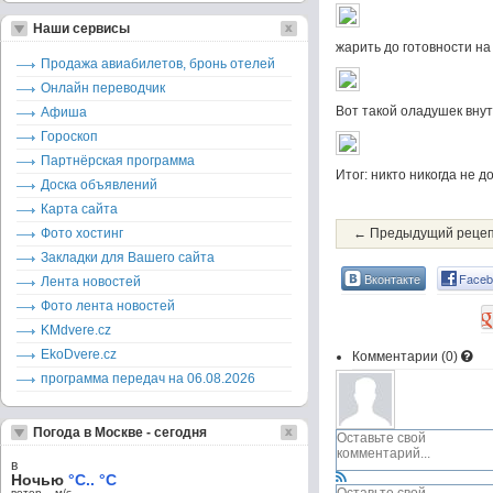
Наши сервисы
жарить до готовности на
Продажа авиабилетов, бронь отелей
Онлайн переводчик
Bот такой оладушек внут
Афиша
Гороскоп
Партнёрская программа
Итог: никто никогда не д
Доска объявлений
Карта сайта
Фото хостинг
← Предыдущий реце
Закладки для Вашего сайта
Вконтакте
Faceb
Лента новостей
Фото лента новостей
KMdvere.cz
EkoDvere.cz
Комментарии (
0
)
программа передач на 06.08.2026
Погода в Москве - сегодня
в
Ночью
°C.. °C
ветер – м/c