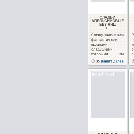
ОЛАДЬИ
АПЕЛЬСИНОВЫЕ
БЕЗ ЯИЦ
Спешу поделиться
Р
фантастически
н
вкусными
м
оладушками,
о
которыми вы
можете
с
35 минут
Читать далее
порадовать...