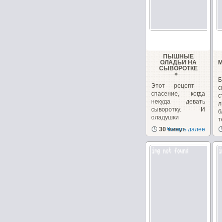
ПЫШНЫЕ
ОЛАДЬИ НА
СЫВОРОТКЕ
Б
Этот рецепт -
спасение, когда
некуда девать
л
сыворотку. И
оладушки
т
получаются...
30 минут
Читать далее