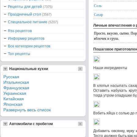
Соль
Рецепты для детей
(7375)
Сахар
Праздничный стол
(3567)
Специальное питание
(5207)
Личные впечатления о 
Rss рецептов
Просто, вкусно, сытно. По
яблочек и груш.
Информер рецептов
Все категории рецептов
Пошаговое приготовле
Топ рецепты
Наши ингредиенты
Национальные кухни
Русская
Итальянская
В хлопья насыпать саха
Французская
Оставить набухать круп
Украинская
тогда утром оладушки бу
Китайская
Японская
Развернуть весь список
Взбить яйца с солью до
Автомобили с пробегом
Добавить овсянку, муку
Тесто должно быть как н