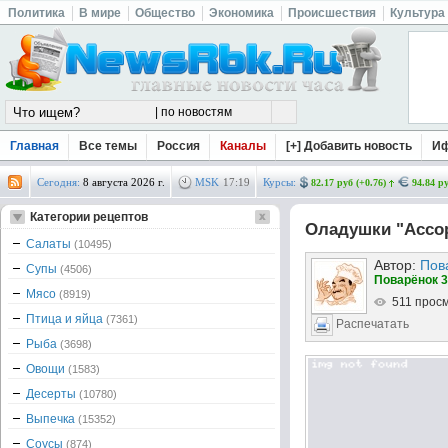
Политика
В мире
Общество
Экономика
Происшествия
Культура
Главная
Все темы
Россия
Каналы
[+] Добавить новость
И
Сегодня:
8 августа 2026 г.
MSK
17
:
19
Курсы:
82.17 руб (+0.76)
94.84 ру
Категории рецептов
Оладушки "Ассо
Салаты
(10495)
Автор:
Пов
Супы
(4506)
Поварёнок 3
Мясо
(8919)
511 прос
Птица и яйца
(7361)
Распечатать
Рыба
(3698)
Овощи
(1583)
Десерты
(10780)
Выпечка
(15352)
Соусы
(874)