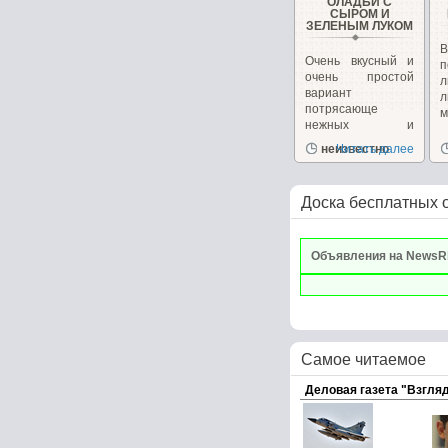
ОЛАДЬИ С
СЫРОМ И
ЗЕЛЕНЫМ ЛУКОМ
В
Очень вкусный и
п
очень простой
вариант
л
потрясающе
м
нежных и
ароматных
неизвестно
Читать далее
оладушек....
Доска бесплатных 
Объявления на NewsR
Самое читаемое