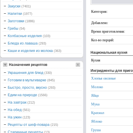
Закуски
(7401)
Категория:
Напитки
(1977)
Заготовки
(1886)
Добавлено:
Грибы
(54)
Время приготовления:
Колбасные изделия
(103)
Кол-во порций:
Блюда из лаваша
(293)
Каши и изделия из молока
(363)
Национальная кухня
Кухня
Назначения рецептов
Ингридиенты для приг
Украшения для блюд
(330)
Хлопья овсяные
Готовим в мультиварке
(845)
Молоко
Быстро, просто, вкусно
(293)
Едим на природе
Яйцо
(1566)
На завтрак
(212)
Мука
На обед
(561)
Крахмал
На ужин
(123)
Яблоко
Рецепты от шеф-повара
(215)
Груша
Старинные рецепты
(13)