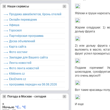
Наши сервисы
Яблоки и груши нарезать
Продажа авиабилетов, бронь отелей
Онлайн переводчик
Афиша
Жарим оладушки: 1) мо
Гороскоп
дольку фрукта
Партнёрская программа
Доска объявлений
2) или дольку фрукта 
Карта сайта
выложить в масло, кста
Фото хостинг
фрукт успел прожаритьс
Закладки для Вашего сайта
Лента новостей
Подаем горячими! Ук
Фото лента новостей
шоколадом, сухофруктам
KMdvere.cz
это очень вкусно!!!
EkoDvere.cz
программа передач на 08.08.2026
Вот такие красавцы пол
Погода в Москве - сегодня
в
И еще
Ночью
°C.. °C
ветер – м/c