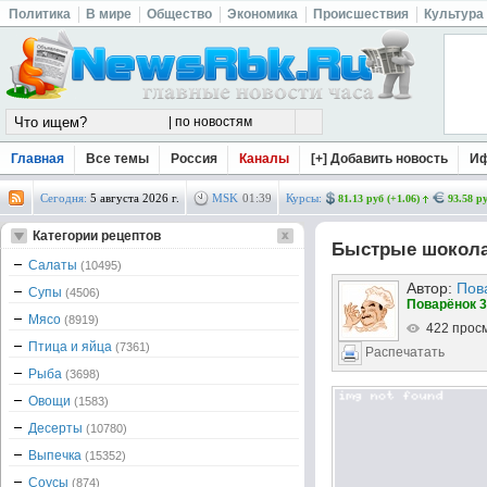
Политика
В мире
Общество
Экономика
Происшествия
Культура
Главная
Все темы
Россия
Каналы
[+] Добавить новость
И
Сегодня:
5 августа 2026 г.
MSK
01
:
39
Курсы:
81.13 руб (+1.06)
93.58 ру
Категории рецептов
Быстрые шокола
Салаты
(10495)
Автор:
Пов
Супы
(4506)
Поварёнок 3
Мясо
(8919)
422 прос
Птица и яйца
(7361)
Распечатать
Рыба
(3698)
Овощи
(1583)
Десерты
(10780)
Выпечка
(15352)
Соусы
(874)