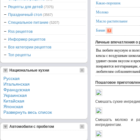
Какао-порошок
Рецепты для детей
(7375)
Молоко
Праздничный стол
(3567)
Масло растительное
Специальное питание
(5207)
Банан
Rss рецептов
Информер рецептов
Личные впечатления о 
Все категории рецептов
Вы любите вкусную и полез
Топ рецепты
кексы с воздушным шокола
удивят своим вкусом и вре
понравятся вегетарианцам,
Национальные кухни
любителям соблазнительно
Русская
Пошаговое приготовле
Итальянская
Французская
Украинская
Китайская
Смешать сухие ингредие
Японская
Развернуть весь список
Смешать молоко и ра
ингредиентам.
Автомобили с пробегом