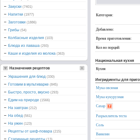
Закуски
(7401)
Напитки
Категория:
(1977)
Заготовки
(1886)
Добавлено:
Грибы
(54)
Колбасные изделия
Время приготовления:
(103)
Блюда из лаваша
(293)
Кол-во порций:
Каши и изделия из молока
(363)
Национальная кухня
Назначения рецептов
Кухня
Украшения для блюд
(330)
Ингридиенты для приг
Готовим в мультиварке
(845)
Мука овсяная
Быстро, просто, вкусно
(293)
Мука кукурузная
Едим на природе
(1566)
Сахар
На завтрак
(212)
Разрыхлитель теста
На обед
(561)
На ужин
(123)
Соль
Рецепты от шеф-повара
(215)
Ванилин
Старинные рецепты
(13)