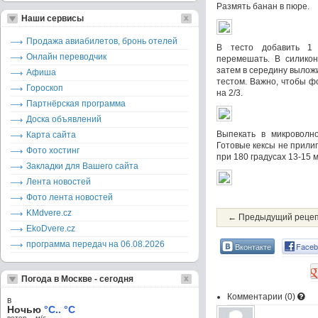
Размять банан в пюре.
Наши сервисы
Продажа авиабилетов, бронь отелей
В тесто добавить 1 
Онлайн переводчик
перемешать. В силикон
затем в середину вылож
Афиша
тестом. Важно, чтобы 
Гороскоп
на 2/3.
Партнёрская программа
Доска объявлений
Выпекать в микроволн
Карта сайта
Готовые кексы не прилип
Фото хостинг
при 180 градусах 13-15 м
Закладки для Вашего сайта
Лента новостей
Фото лента новостей
KMdvere.cz
← Предыдущий реце
EkoDvere.cz
программа передач на 06.08.2026
Вконтакте
Faceb
Погода в Москве - сегодня
Комментарии (
0
)
в
Ночью
°C.. °C
ветер – м/c