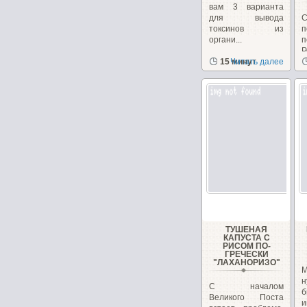
вам 3 варианта
для вывода
С
токсинов из
п
органи...
Р
15 минут
Читать далее
в
ТУШЕНАЯ
КАПУСТА С
РИСОМ ПО-
ГРЕЧЕСКИ
"ЛАХАНОРИЗО"
М
н
С началом
б
Великого Поста
и