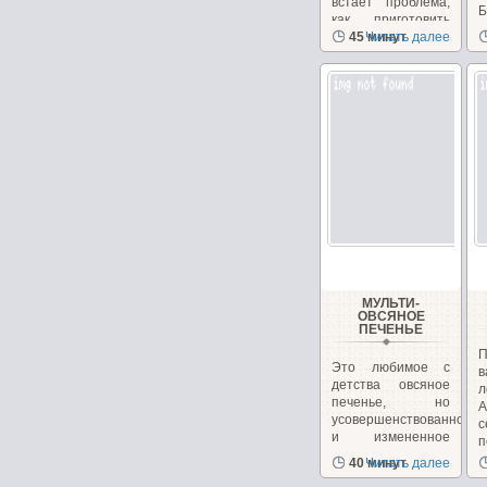
встает проблема,
Б
как приготовить
вкусные и
45 минут
Читать далее
питательные...
МУЛЬТИ-
ОВСЯНОЕ
ПЕЧЕНЬЕ
П
Это любимое с
в
детства овсяное
л
печенье, но
А
усовершенствованное
и измененное
п
для...
40 минут
Читать далее