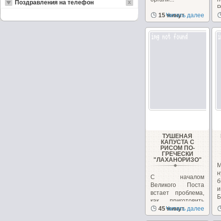
Поздравления на телефон
Р
15 минут
Читать далее
в
ТУШЕНАЯ
КАПУСТА С
РИСОМ ПО-
ГРЕЧЕСКИ
"ЛАХАНОРИЗО"
М
н
С началом
б
Великого Поста
и
встает проблема,
Б
как приготовить
вкусные и
45 минут
Читать далее
питательные...