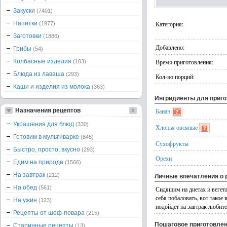
Закуски
(7401)
Напитки
Категория:
(1977)
Заготовки
(1886)
Добавлено:
Грибы
(54)
Колбасные изделия
Время приготовления:
(103)
Блюда из лаваша
(293)
Кол-во порций:
Каши и изделия из молока
(363)
Ингридиенты для приг
Назначения рецептов
Банан
Украшения для блюд
(330)
Хлопья овсяные
Готовим в мультиварке
(845)
Сухофрукты
Быстро, просто, вкусно
(293)
Орехи
Едим на природе
(1566)
На завтрак
(212)
Личные впечатления о 
На обед
(561)
Сидящим на диетах и вегет
себя побаловать, вот такое 
На ужин
(123)
подойдет на завтрак любит
Рецепты от шеф-повара
(215)
Пошаговое приготовле
Старинные рецепты
(13)