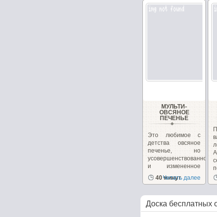
МУЛЬТИ-
ОВСЯНОЕ
ПЕЧЕНЬЕ
П
Это любимое с
в
детства овсяное
л
печенье, но
А
усовершенствованное
и измененное
п
для...
40 минут
Читать далее
Доска бесплатных 