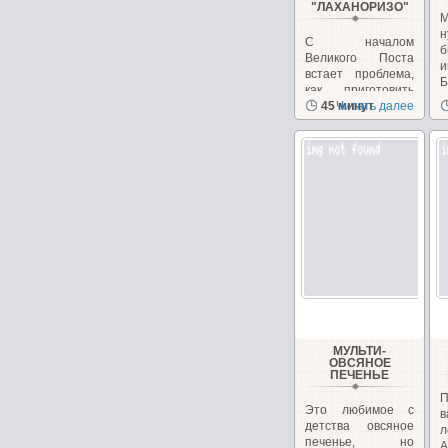
"ЛАХАНОРИЗО"
М
н
С началом
б
Великого Поста
и
встает проблема,
Б
как приготовить
вкусные и
45 минут
Читать далее
питательные...
МУЛЬТИ-
ОВСЯНОЕ
ПЕЧЕНЬЕ
П
Это любимое с
в
детства овсяное
л
печенье, но
А