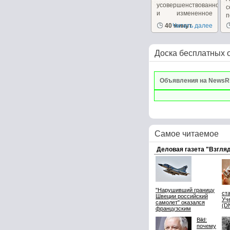
усовершенствованное
и измененное
п
для...
40 минут
Читать далее
Доска бесплатных 
Объявления на NewsR
Самое читаемое