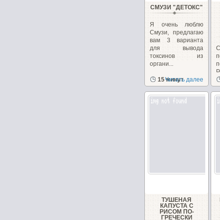
СМУЗИ "ДЕТОКС"
Я очень люблю
Смузи, предлагаю
вам 3 варианта
для вывода
С
токсинов из
п
органи...
Р
15 минут
Читать далее
в
ТУШЕНАЯ
КАПУСТА С
РИСОМ ПО-
ГРЕЧЕСКИ