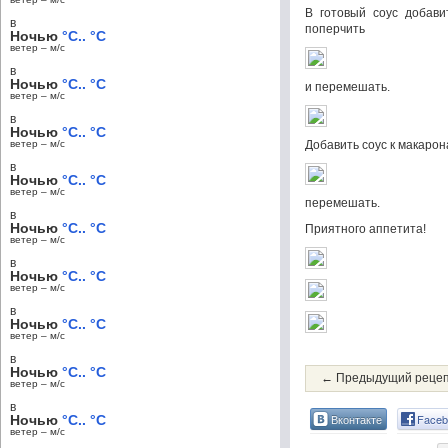
В готовый соус добави
в
поперчить
Ночью
°C.. °C
ветер – м/c
в
Ночью
°C.. °C
и перемешать.
ветер – м/c
в
Ночью
°C.. °C
ветер – м/c
Добавить соус к макарон
в
Ночью
°C.. °C
ветер – м/c
перемешать.
в
Ночью
°C.. °C
Приятного аппетита!
ветер – м/c
в
Ночью
°C.. °C
ветер – м/c
в
Ночью
°C.. °C
ветер – м/c
в
Ночью
°C.. °C
← Предыдущий реце
ветер – м/c
в
Вконтакте
Faceb
Ночью
°C.. °C
ветер – м/c