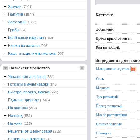
Закуски
(7401)
Напитки
Категория:
(1977)
Заготовки
(1886)
Добавлено:
Грибы
(54)
Колбасные изделия
Время приготовления:
(103)
Блюда из лаваша
(293)
Кол-во порций:
Каши и изделия из молока
(363)
Ингридиенты для приг
Назначения рецептов
Макаронные изделия
Украшения для блюд
(330)
Соль
Готовим в мультиварке
(845)
Морковь
Быстро, просто, вкусно
(293)
Лук репчатый
Едим на природе
(1566)
Перец душистый
На завтрак
(212)
Масло растительное
На обед
(561)
На ужин
Оливки зеленые
(123)
Рецепты от шеф-повара
(215)
Помидор
Старинные рецепты
(13)