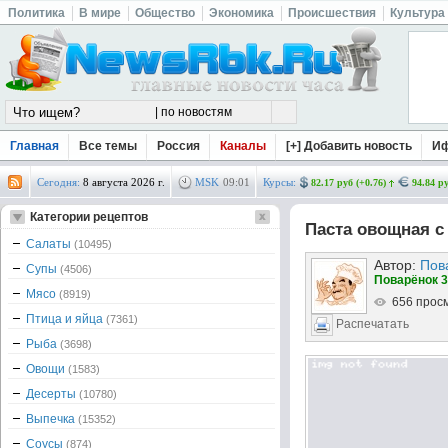
Политика
В мире
Общество
Экономика
Происшествия
Культура
Главная
Все темы
Россия
Каналы
[+] Добавить новость
И
Сегодня:
8 августа 2026 г.
MSK
09
:
01
Курсы:
82.17 руб (+0.76)
94.84 ру
Категории рецептов
Паста овощная с
Салаты
(10495)
Автор:
Пов
Супы
(4506)
Поварёнок 3
Мясо
(8919)
656 прос
Птица и яйца
(7361)
Распечатать
Рыба
(3698)
Овощи
(1583)
Десерты
(10780)
Выпечка
(15352)
Соусы
(874)