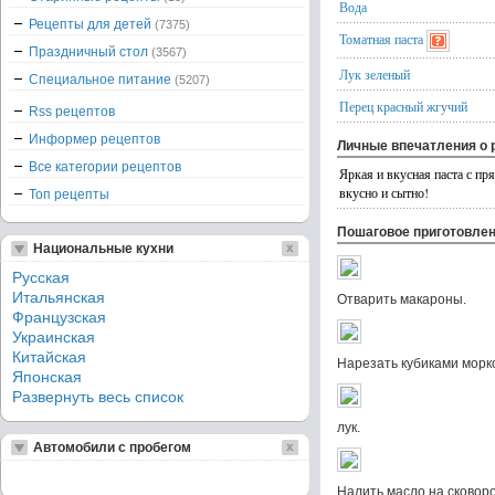
Вода
Рецепты для детей
(7375)
Томатная паста
Праздничный стол
(3567)
Лук зеленый
Специальное питание
(5207)
Перец красный жгучий
Rss рецептов
Информер рецептов
Личные впечатления о 
Все категории рецептов
Яркая и вкусная паста с п
вкусно и сытно!
Топ рецепты
Пошаговое приготовле
Национальные кухни
Русская
Итальянская
Отварить макароны.
Французская
Украинская
Китайская
Нарезать кубиками морк
Японская
Развернуть весь список
лук.
Автомобили с пробегом
Налить масло на сковор