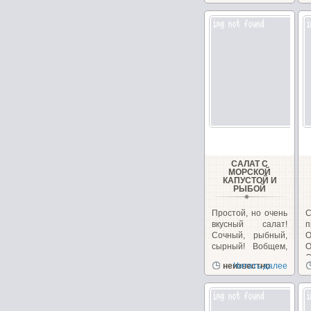
САЛАТ С
МОРСКОЙ
КАПУСТОЙ И
РЫБОЙ
Простой, но очень
вкусный салат!
п
Сочный, рыбный,
О
сырный! Вобщем,
сплошное
О
неизвестно
Читать далее
удовольствие!...
б