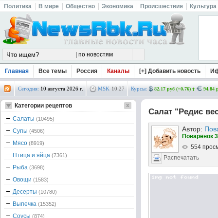
Политика
В мире
Общество
Экономика
Происшествия
Культура
Главная
Все темы
Россия
Каналы
[+] Добавить новость
И
Сегодня:
10 августа 2026 г.
MSK
10
:
27
Курсы:
82.17 руб (+0.76)
94.84 
Категории рецептов
Салат "Редис ве
Салаты
(10495)
Автор:
Пов
Супы
(4506)
Поварёнок 3
Мясо
(8919)
554 прос
Птица и яйца
(7361)
Распечатать
Рыба
(3698)
Овощи
(1583)
Десерты
(10780)
Выпечка
(15352)
Соусы
(874)