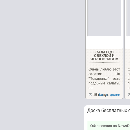
САЛАТ СО
СВЕКЛОЙ И
ЧЕРНОСЛИВОМ
Очень люблю этот
О
салатик. На
в
"Поваренке" есть
с
подобные салаты,
но...
п
15 минут
Читать далее
Доска бесплатных 
Объявления на NewsR