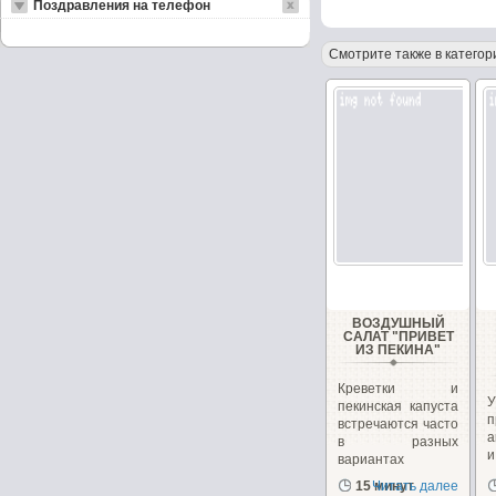
Поздравления на телефон
Смотрите также в категор
ВОЗДУШНЫЙ
САЛАТ "ПРИВЕТ
ИЗ ПЕКИНА"
Креветки и
пекинская капуста
п
встречаются часто
а
в разных
вариантах
рецептов
15 минут
Читать далее
с
салатов,...