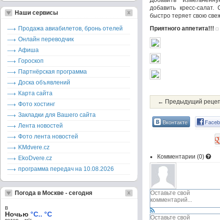
Добавить измельченн
добавить кресс-салат.
Наши сервисы
быстро теряет свою свеж
Продажа авиабилетов, бронь отелей
Приятного аппетита!!!
Онлайн переводчик
Афиша
Гороскоп
Партнёрская программа
Доска объявлений
Карта сайта
← Предыдущий реце
Фото хостинг
Закладки для Вашего сайта
Вконтакте
Faceb
Лента новостей
Фото лента новостей
KMdvere.cz
Комментарии (
0
)
EkoDvere.cz
программа передач на 10.08.2026
Погода в Москве - сегодня
в
Ночью
°C.. °C
ветер – м/c