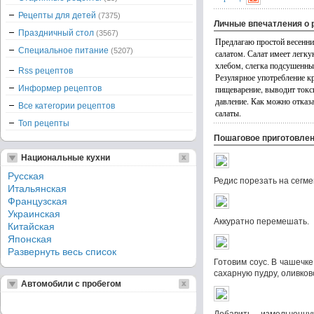
Рецепты для детей
(7375)
Личные впечатления о 
Праздничный стол
(3567)
Предлагаю простой весенни
Специальное питание
(5207)
салатом. Салат имеет легку
хлебом, слегка подсушенным
Rss рецептов
Резулярное употребление кр
Информер рецептов
пищеварение, выводит токс
давление. Как можно отказа
Все категории рецептов
салаты.
Топ рецепты
Пошаговое приготовле
Национальные кухни
Русская
Редис порезать на сегмен
Итальянская
Французская
Украинская
Аккуратно перемешать.
Китайская
Японская
Развернуть весь список
Готовим соус. В чашечке
сахарную пудру, оливков
Автомобили с пробегом