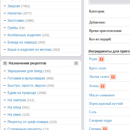
Закуски
(7401)
Категория:
Напитки
(1977)
Заготовки
(1886)
Добавлено:
Грибы
(54)
Время приготовления:
Колбасные изделия
(103)
Кол-во порций:
Блюда из лаваша
(293)
Каши и изделия из молока
(363)
Ингридиенты для приг
Редис
Назначения рецептов
Кресс-салат
Украшения для блюд
(330)
Листья салата
Готовим в мультиварке
(845)
Зелень
Быстро, просто, вкусно
(293)
Едим на природе
(1566)
Масло оливковое
На завтрак
(212)
Перец красный жгучий
На обед
(561)
Соль
На ужин
(123)
Сахарная пудра
Рецепты от шеф-повара
(215)
Горчица
Старинные рецепты
(13)