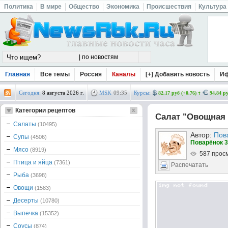
Политика
В мире
Общество
Экономика
Происшествия
Культура
Главная
Все темы
Россия
Каналы
[+] Добавить новость
И
Сегодня:
8 августа 2026 г.
MSK
09
:
35
Курсы:
82.17 руб (+0.76)
94.84 ру
Категории рецептов
Салат "Овощная 
Салаты
(10495)
Автор:
Пов
Супы
(4506)
Поварёнок 3
Мясо
(8919)
587 прос
Птица и яйца
(7361)
Распечатать
Рыба
(3698)
Овощи
(1583)
Десерты
(10780)
Выпечка
(15352)
Соусы
(874)