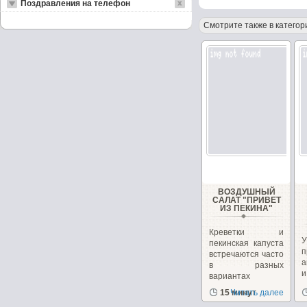
Поздравления на телефон
Смотрите также в категор
ВОЗДУШНЫЙ
САЛАТ "ПРИВЕТ
ИЗ ПЕКИНА"
Креветки и
пекинская капуста
п
встречаются часто
а
в разных
вариантах
рецептов
15 минут
Читать далее
с
салатов,...