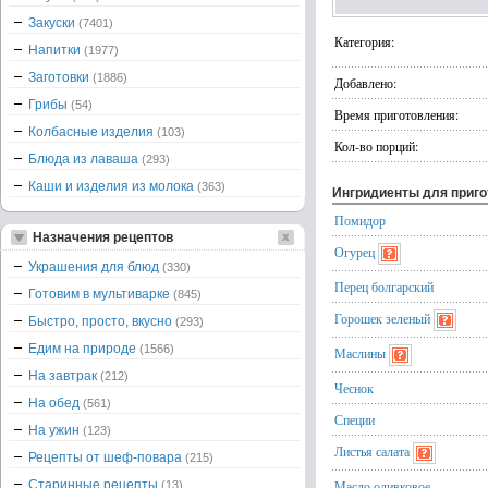
Закуски
(7401)
Категория:
Напитки
(1977)
Заготовки
(1886)
Добавлено:
Грибы
(54)
Время приготовления:
Колбасные изделия
(103)
Кол-во порций:
Блюда из лаваша
(293)
Каши и изделия из молока
(363)
Ингридиенты для приг
Помидор
Назначения рецептов
Огурец
Украшения для блюд
(330)
Перец болгарский
Готовим в мультиварке
(845)
Горошек зеленый
Быстро, просто, вкусно
(293)
Едим на природе
(1566)
Маслины
На завтрак
(212)
Чеснок
На обед
(561)
Специи
На ужин
(123)
Листья салата
Рецепты от шеф-повара
(215)
Старинные рецепты
Масло оливковое
(13)