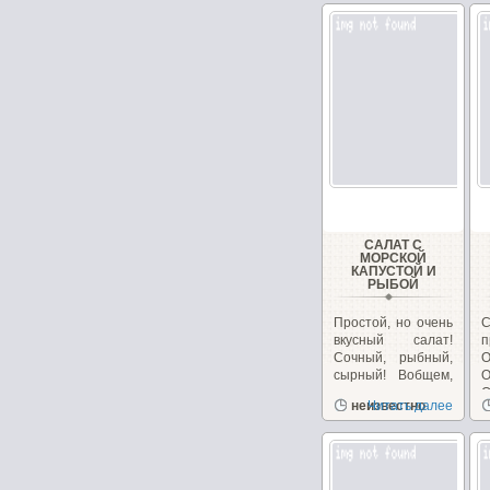
САЛАТ С
МОРСКОЙ
КАПУСТОЙ И
РЫБОЙ
Простой, но очень
вкусный салат!
п
Сочный, рыбный,
О
сырный! Вобщем,
сплошное
О
неизвестно
Читать далее
удовольствие!...
б