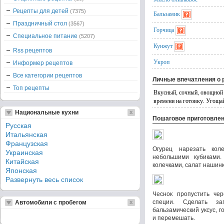
Рецепты для детей
(7375)
Бальзамик
Праздничный стол
(3567)
Горчица
Специальное питание
(5207)
Кунжут
Rss рецептов
Укроп
Информер рецептов
Все категории рецептов
Личные впечатления о 
Топ рецепты
Вкусный, сочный, овощной 
времени на готовку. Угощай
Национальные кухни
Пошаговое приготовле
Русская
Итальянская
Французская
Огурец нарезать кол
Украинская
небольшими кубиками.
Китайская
колечками, салат нашинк
Японская
Развернуть весь список
Чеснок пропустить чер
специи. Сделать за
Автомобили с пробегом
бальзамический уксус, г
и перемешать.