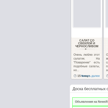
САЛАТ СО
СВЕКЛОЙ И
ЧЕРНОСЛИВОМ
Очень люблю этот
О
салатик. На
в
"Поваренке" есть
с
подобные салаты,
но...
п
15 минут
Читать далее
Доска бесплатных 
Объявления на NewsR