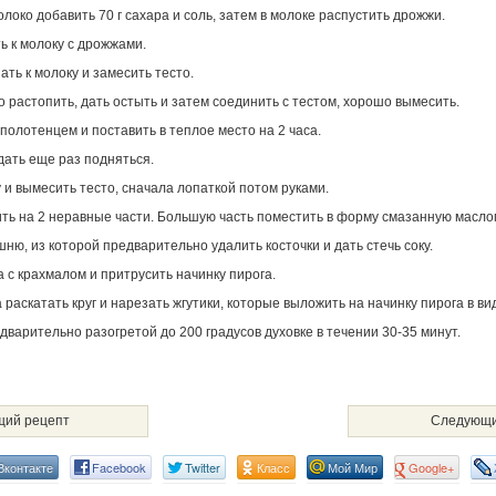
олоко добавить 70 г сахара и соль, затем в молоке распустить дрожжи.
ь к молоку с дрожжами.
ать к молоку и замесить тесто.
 растопить, дать остыть и затем соединить с тестом, хорошо вымесить.
 полотенцем и поставить в теплое место на 2 часа.
 дать еще раз подняться.
у и вымесить тесто, сначала лопаткой потом руками.
ить на 2 неравные части. Большую часть поместить в форму смазанную масло
шню, из которой предварительно удалить косточки и дать стечь соку.
а с крахмалом и притрусить начинку пирога.
а раскатать круг и нарезать жгутики, которые выложить на начинку пирога в ви
едварительно разогретой до 200 градусов духовке в течении 30-35 минут.
ий рецепт
Следующи
Вконтакте
Facebook
Twitter
Класс
Мой Мир
Google+