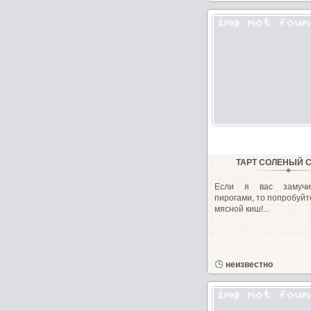
ТАРТ СОЛЕНЫЙ 
Если я вас замучи
пирогами, то попробуй
мясной киш!...
неизвестно