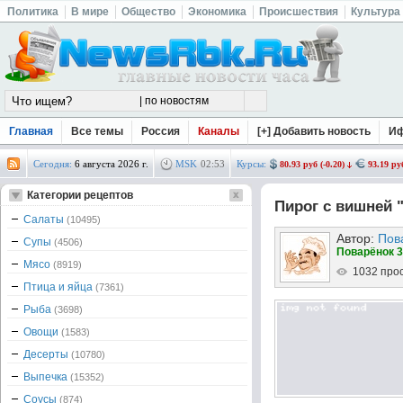
Политика
В мире
Общество
Экономика
Происшествия
Культура
Главная
Все темы
Россия
Каналы
[+] Добавить новость
И
Сегодня:
6 августа 2026 г.
MSK
02
:
53
Курсы:
80.93 руб (-0.20)
93.19 руб
Категории рецептов
Пирог с вишней 
Салаты
(10495)
Автор:
Пов
Супы
(4506)
Поварёнок 3
Мясо
(8919)
1032 про
Птица и яйца
(7361)
Рыба
(3698)
Овощи
(1583)
Десерты
(10780)
Выпечка
(15352)
Соусы
(874)