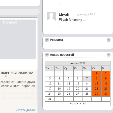
...
Eliyah
1 год назад в 20:41
Eliyah Maletsky ...
...
Реклама
Архив новостей
Август 2026
Пн
Вт
Ср
Чт
Пт
Сб
Вс
КЕФИРЕ "БУБЛАНИНА"
1
2
3
4
5
6
7
8
9
стался от нашего друга
10
11
12
13
14
15
16
 словам этот пирог он
17
18
19
20
21
22
23
24
25
26
27
28
29
30
31
<<
<
•
>
>>
о
Читать далее