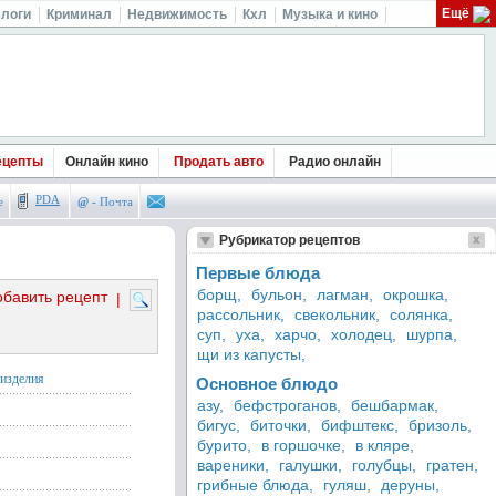
Ещё
логи
Криминал
Недвижимость
Кхл
Музыка и кино
ецепты
Онлайн кино
Продать авто
Радио онлайн
PDA
е
@
- Почта
Рубрикатор рецептов
Первые блюда
борщ,
бульон,
лагман,
окрошка,
обавить рецепт
|
рассольник,
свекольник,
солянка,
суп,
уха,
харчо,
холодец,
шурпа,
щи из капусты,
 изделия
Основное блюдо
азу,
бефстроганов,
бешбармак,
бигус,
биточки,
бифштекс,
бризоль,
бурито,
в горшочке,
в кляре,
вареники,
галушки,
голубцы,
гратен,
грибные блюда,
гуляш,
деруны,