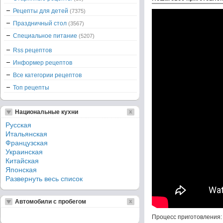
Рецепты для детей
(7375)
Праздничный стол
(3567)
Специальное питание
(5207)
Rss рецептов
Информер рецептов
Все категории рецептов
Топ рецепты
Национальные кухни
Русская
Итальянская
Французская
Украинская
Китайская
Японская
Развернуть весь список
Автомобили с пробегом
Процесс приготовления: