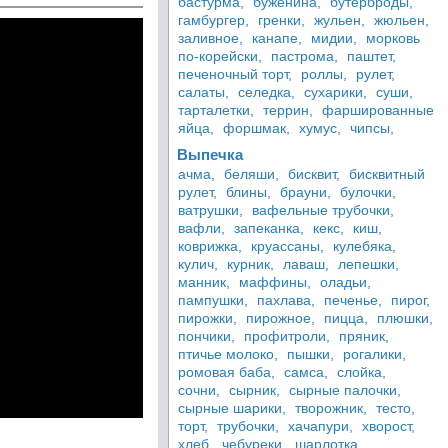
бастурма,
буженина,
бутерброды,
гамбургер,
гренки,
жульен,
жюльен,
заливное,
канапе,
мидии,
морковь
по-корейски,
пастрома,
паштет,
печеночный торт,
роллы,
рулет,
салаты,
селедка,
сухарики,
суши,
тарталетки,
террин,
фаршированные
яйца,
форшмак,
хумус,
чипсы,
Выпечка
ачма,
беляши,
бисквит,
бисквитный
рулет,
блины,
брауни,
булочки,
ватрушки,
вафельные трубочки,
вафли,
запеканка,
кекс,
киш,
коврижка,
круассаны,
кулебяка,
кулич,
курник,
лаваш,
лепешки,
манник,
маффины,
оладьи,
пампушки,
пахлава,
печенье,
пирог,
пирожки,
пирожное,
пицца,
плюшки,
пончики,
профитроли,
пряник,
птичье молоко,
пышки,
рогалики,
ромовая баба,
самса,
слойка,
сочни,
сырник,
сырные палочки,
сырные шарики,
творожник,
тесто,
торт,
трубочки,
хачапури,
хворост,
хлеб,
чебуреки,
шарлотка,