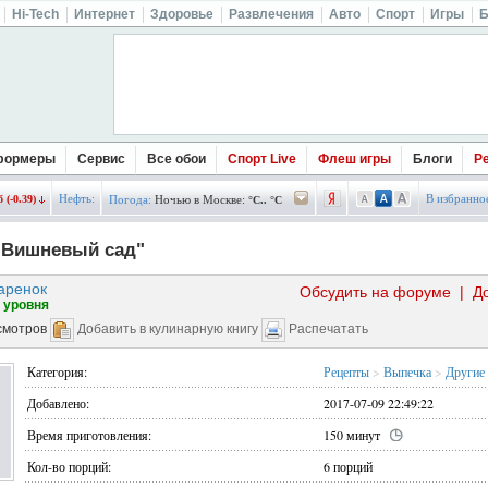
Hi-Tech
Интернет
Здоровье
Развлечения
Авто
Спорт
Игры
Б
формеры
Сервис
Все обои
Спорт Live
Флеш игры
Блоги
Р
Нефть:
В избранно
 (-0.39)
Погода:
Ночью в Москве:
°C.. °C
"Вишневый сад"
аренок
Обсудить на форуме
|
Д
 уровня
смотров
Добавить в кулинарную книгу
Распечатать
Категория:
Рецепты
>
Выпечка
>
Другие
Добавлено:
2017-07-09 22:49:22
Время приготовления:
150 минут
Кол-во порций:
6 порций