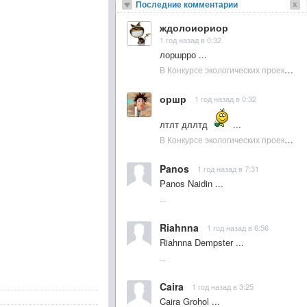
Последние комментарии
ждолоиориор
1 год назад в 0:32
лоршрро ...
В Конкурсе экологических проектов в Подмосковье активно участвовала молодежь :: NewsRbk.ru...
оршр
1 год назад в 0:32
лтлт дллтд
...
В Конкурсе экологических проектов в Подмосковье активно участвовала молодежь :: NewsRbk.ru...
Panos
1 год назад в 7:31
Panos Naidin ...
...
Riahnna
1 год назад в 6:56
Riahnna Dempster ...
...
Caira
1 год назад в 3:25
Caira Grohol ...