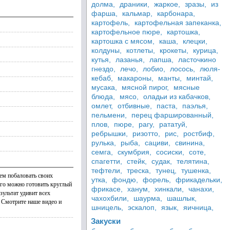
долма,
драники,
жаркое,
зразы,
из
фарша,
кальмар,
карбонара,
картофель,
картофельная запеканка,
картофельное пюре,
картошка,
картошка с мясом,
каша,
клецки,
колдуны,
котлеты,
крокеты,
курица,
кутья,
лазанья,
лапша,
ласточкино
гнездо,
лечо,
лобио,
лосось,
люля-
кебаб,
макароны,
манты,
минтай,
мусака,
мясной пирог,
мясные
блюда,
мясо,
оладьи из кабачков,
омлет,
отбивные,
паста,
паэлья,
пельмени,
перец фаршированный,
плов,
пюре,
рагу,
рататуй,
ребрышки,
ризотто,
рис,
ростбиф,
рулька,
рыба,
сациви,
свинина,
семга,
скумбрия,
сосиски,
соте,
спагетти,
стейк,
судак,
телятина,
тефтели,
треска,
тунец,
тушенка,
Чем побаловать своих
утка,
фондю,
форель,
фрикадельки,
его можно готовить круглый
фрикасе,
ханум,
хинкали,
чанахи,
зультат удивит всех
чахохбили,
шаурма,
шашлык,
. Смотрите наше видео и
шницель,
эскалоп,
язык,
яичница,
Закуски