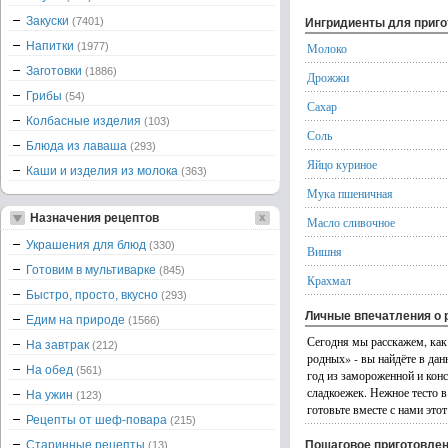
Закуски
(7401)
Ингридиенты для приг
Напитки
(1977)
Молоко
Заготовки
(1886)
Дрожжи
Грибы
(54)
Сахар
Колбасные изделия
(103)
Соль
Блюда из лаваша
(293)
Яйцо куриное
Каши и изделия из молока
(363)
Мука пшеничная
Назначения рецептов
Масло сливочное
Украшения для блюд
(330)
Вишня
Готовим в мультиварке
(845)
Крахмал
Быстро, просто, вкусно
(293)
Личные впечатления о 
Едим на природе
(1566)
Сегодня мы расскажем, как 
На завтрак
(212)
родных» - вы найдёте в да
На обед
(561)
год из замороженной и конс
сладкоежек. Нежное тесто 
На ужин
(123)
готовьте вместе с нами это
Рецепты от шеф-повара
(215)
Старинные рецепты
Пошаговое приготовле
(13)