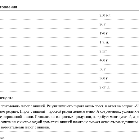
отовления
250 мл
20 г
170 г
1 ч. л.
2 шт
400 г
50 г
300 г
2 ст. л.
рецепте
приготовить пирог с вишней. Рецепт вкусного пирога очень прост, и ответ на вопрос :«
нном рецепте. Пирог с вишней – простой рецепт летнего меню. А современных условиях 
ервированной вишни. Готовится он из простых продуктов, не требует много усилий, а ре
в сочетании с кисло-сладкой ароматной вишней никого не сможет оставить равнодушным
т замечательный пирог с вишней.
ние