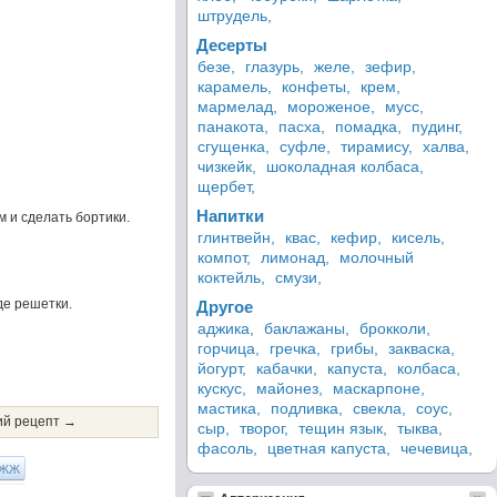
штрудель,
Десерты
безе,
глазурь,
желе,
зефир,
карамель,
конфеты,
крем,
мармелад,
мороженое,
мусс,
панакота,
пасха,
помадка,
пудинг,
сгущенка,
суфле,
тирамису,
халва,
чизкейк,
шоколадная колбаса,
щербет,
Напитки
м и сделать бортики.
глинтвейн,
квас,
кефир,
кисель,
компот,
лимонад,
молочный
коктейль,
смузи,
де решетки.
Другое
аджика,
баклажаны,
брокколи,
горчица,
гречка,
грибы,
закваска,
йогурт,
кабачки,
капуста,
колбаса,
кускус,
майонез,
маскарпоне,
мастика,
подливка,
свекла,
соус,
й рецепт →
сыр,
творог,
тещин язык,
тыква,
фасоль,
цветная капуста,
чечевица,
ЖЖ