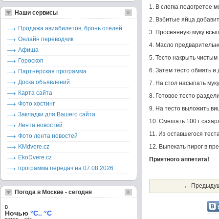
1. В слегка подогретое м
Наши сервисы
2. Взбитые яйца добавит
Продажа авиабилетов, бронь отелей
3. Просеянную муку всып
Онлайн переводчик
4. Масло предварительно
Афиша
5. Тесто накрыть чистым
Гороскоп
6. Затем тесто обмять и
Партнёрская программа
Доска объявлений
7. На стол насыпать мук
Карта сайта
8. Готовое тесто раздел
Фото хостинг
9. На тесто выложить ви
Закладки для Вашего сайта
10. Смешать 100 г сахар
Лента новостей
11. Из оставшегося тест
Фото лента новостей
KMdvere.cz
12. Выпекать пирог в пр
EkoDvere.cz
Приятного аппетита!
программа передач на 07.08.2026
← Предыдущ
Погода в Москве - сегодня
в
Ночью
°C.. °C
ветер – м/c