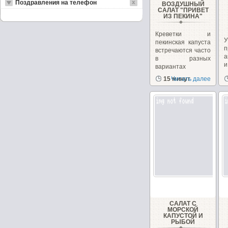
Поздравления на телефон
ВОЗДУШНЫЙ
САЛАТ "ПРИВЕТ
ИЗ ПЕКИНА"
Креветки и
пекинская капуста
п
встречаются часто
а
в разных
вариантах
рецептов
15 минут
Читать далее
с
салатов,...
САЛАТ С
МОРСКОЙ
КАПУСТОЙ И
РЫБОЙ