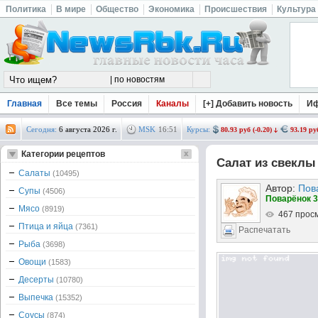
Политика
В мире
Общество
Экономика
Происшествия
Культура
Главная
Все темы
Россия
Каналы
[+] Добавить новость
И
Сегодня:
6 августа 2026 г.
MSK
16
:
51
Курсы:
80.93 руб (-0.20)
93.19 руб
Категории рецептов
Салат из свекл
Салаты
(10495)
Автор:
Пов
Супы
(4506)
Поварёнок 3
Мясо
(8919)
467 прос
Птица и яйца
(7361)
Распечатать
Рыба
(3698)
Овощи
(1583)
Десерты
(10780)
Выпечка
(15352)
Соусы
(874)