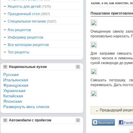
калия, а он, как известно, 
Рецепты для детей
(7375)
Пошаговое приготовле
Праздничный стол
(3567)
Специальное питание
(5207)
Rss рецептов
Очищенную свеклу запе
произвольно нарезать. 
Информер рецептов
Все категории рецептов
Топ рецепты
Для заправки смешать
пресс чеснок и лимонны
сухой сковороде до румя
Национальные кухни
Русская
Итальянская
Смешать петрушку, св
Французская
перемешать. Дать постоя
Украинская
Китайская
Японская
Развернуть весь список
← Предыдущий реце
Автомобили с пробегом
Вконтакте
Faceb