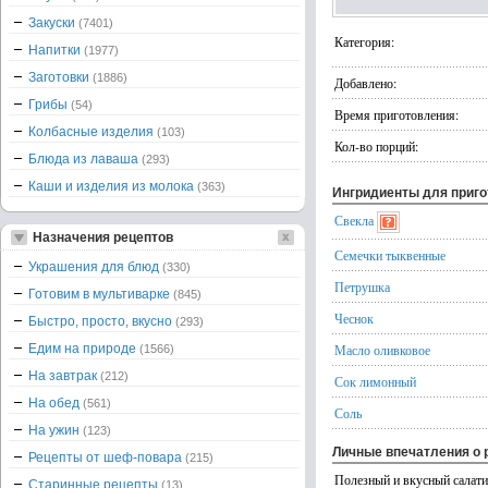
Закуски
(7401)
Категория:
Напитки
(1977)
Заготовки
(1886)
Добавлено:
Грибы
(54)
Время приготовления:
Колбасные изделия
(103)
Кол-во порций:
Блюда из лаваша
(293)
Каши и изделия из молока
(363)
Ингридиенты для приг
Свекла
Назначения рецептов
Семечки тыквенные
Украшения для блюд
(330)
Петрушка
Готовим в мультиварке
(845)
Чеснок
Быстро, просто, вкусно
(293)
Едим на природе
Масло оливковое
(1566)
На завтрак
(212)
Сок лимонный
На обед
(561)
Соль
На ужин
(123)
Личные впечатления о 
Рецепты от шеф-повара
(215)
Полезный и вкусный салати
Старинные рецепты
(13)