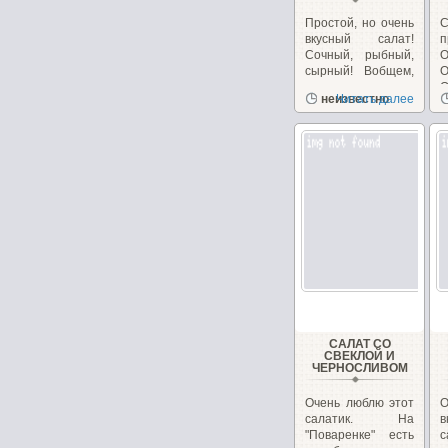
Простой, но очень
вкусный салат!
п
Сочный, рыбный,
О
сырный! Вобщем,
сплошное
О
неизвестно
Читать далее
удовольствие!...
б
САЛАТ СО
СВЕКЛОЙ И
ЧЕРНОСЛИВОМ
Очень люблю этот
О
салатик. На
в
"Поваренке" есть
с