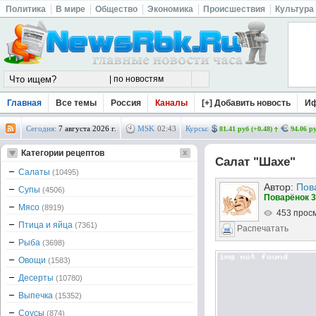
Политика
В мире
Общество
Экономика
Происшествия
Культура
Главная
Все темы
Россия
Каналы
[+] Добавить новость
И
Сегодня:
7 августа 2026 г.
MSK
02
:
43
Курсы:
81.41 руб (+0.48)
94.06 ру
Категории рецептов
Салат "Шахе"
Салаты
(10495)
Автор:
Пов
Супы
(4506)
Поварёнок 3
Мясо
(8919)
453 прос
Птица и яйца
(7361)
Распечатать
Рыба
(3698)
Овощи
(1583)
Десерты
(10780)
Выпечка
(15352)
Соусы
(874)