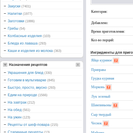
Закуски
(7401)
Категория:
Напитки
(1977)
Заготовки
(1886)
Добавлено:
Грибы
(54)
Время приготовления:
Колбасные изделия
(103)
Кол-во порций:
Блюда из лаваша
(293)
Каши и изделия из молока
(363)
Ингридиенты для приг
Яйцо куриное
Назначения рецептов
Приправа
Украшения для блюд
(330)
Грудка куриная
Готовим в мультиварке
(845)
Морковь
Быстро, просто, вкусно
(293)
Едим на природе
(1566)
Лук зеленый
На завтрак
(212)
Шампиньоны
На обед
(561)
Сыр твердый
На ужин
(123)
Чеснок
Рецепты от шеф-повара
(215)
Старинные рецепты
Майонез
(13)