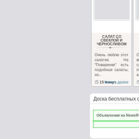
САЛАТ СО
СВЕКЛОЙ И
ЧЕРНОСЛИВОМ
Очень люблю этот
О
салатик. На
в
"Поваренке" есть
с
подобные салаты,
но...
п
15 минут
Читать далее
Доска бесплатных 
Объявления на NewsR