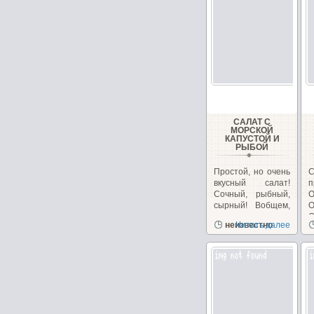
САЛАТ С
МОРСКОЙ
КАПУСТОЙ И
РЫБОЙ
Простой, но очень
вкусный салат!
п
Сочный, рыбный,
О
сырный! Вобщем,
сплошное
О
неизвестно
Читать далее
удовольствие!...
б