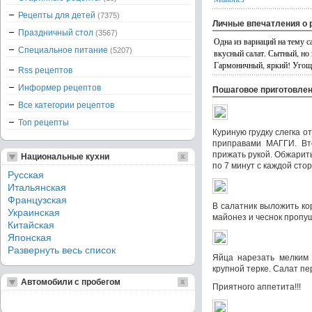
Рецепты для детей
(7375)
Личные впечатления о 
Праздничный стол
(3567)
Одна из вариаций на тему с
Специальное питание
(5207)
вкусный салат. Сытный, но
Гармоничный, яркий! Угощ
Rss рецептов
Информер рецептов
Пошаговое приготовле
Все категории рецептов
Топ рецепты
Куриную грудку слегка о
приправами МАГГИ. Вто
прижать рукой. Обжарить
Национальные кухни
по 7 минут с каждой сто
Русская
Итальянская
Французская
В салатник выложить ко
Украинская
майонез и чеснок пропущ
Китайская
Японская
Развернуть весь список
Яйца нарезать мелким 
крупной терке. Салат п
Автомобили с пробегом
Приятного аппетита!!!