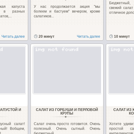
Бюджетный,
кая капуста
У нас продолжается акция "мы
свежий салат
о в разных
болеем и бастуем" вечером, кроме
отличное допо
тов,...
салатиков...
Читать далее
20 минут
Читать далее
10 минут
КАПУСТОЙ И
САЛАТ ИЗ ГОРБУШИ И ПЕРЛОВОЙ
САЛАТ ИЗ
КРУПЫ
КО
усный салат!
Салат очень просто готовится. Очень
Хотите удиви
ный! Вобщем,
полезный. Очень сытный. Очень
простой с
..
бюджетный...
ингредиентов и