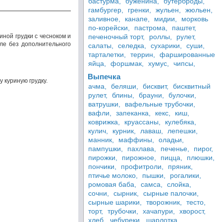
бастурма,
буженина,
бутерброды,
гамбургер,
гренки,
жульен,
жюльен,
заливное,
канапе,
мидии,
морковь
по-корейски,
пастрома,
паштет,
ной грудки с чесноком и
печеночный торт,
роллы,
рулет,
иле без дополнительного
салаты,
селедка,
сухарики,
суши,
тарталетки,
террин,
фаршированные
яйца,
форшмак,
хумус,
чипсы,
Выпечка
 куриную грудку.
ачма,
беляши,
бисквит,
бисквитный
рулет,
блины,
брауни,
булочки,
ватрушки,
вафельные трубочки,
вафли,
запеканка,
кекс,
киш,
коврижка,
круассаны,
кулебяка,
кулич,
курник,
лаваш,
лепешки,
манник,
маффины,
оладьи,
пампушки,
пахлава,
печенье,
пирог,
пирожки,
пирожное,
пицца,
плюшки,
пончики,
профитроли,
пряник,
птичье молоко,
пышки,
рогалики,
ромовая баба,
самса,
слойка,
сочни,
сырник,
сырные палочки,
сырные шарики,
творожник,
тесто,
торт,
трубочки,
хачапури,
хворост,
хлеб,
чебуреки,
шарлотка,