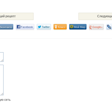
ий рецепт
Следующи
Вконтакте
Facebook
Twitter
Класс
Мой Мир
Google+
ую сеть