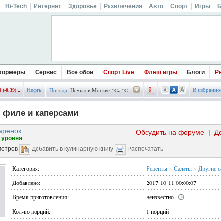
Hi-Tech
Интернет
Здоровье
Развлечения
Авто
Спорт
Игры
Б
формеры
Сервис
Все обои
Спорт Live
Флеш игры
Блоги
Р
Нефть:
В избранно
 (-0.39)
Погода:
Ночью в Москве:
°C.. °C
 филе и каперсами
аренок
Обсудить на форуме
|
Д
 уровня
мотров
Добавить в кулинарную книгу
Распечатать
Категория:
Рецепты
>
Салаты
>
Другие с
Добавлено:
2017-10-11 00:00:07
Время приготовления:
неизвестно
Кол-во порций:
1 порций