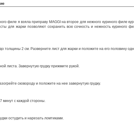
ние
ного филе я взяла приправу MAGGI на второе для нежного куриного филе кури
сты для жарки позволяют сохранить всю сочность и нежность куриного ф
до толщины 2 см. Разверните лист для жарки и положите на его половину одну
ой листа. Завернутую грудку прижмите рукой.
зогрейте сковороду и положите на нее завернутую грудку.
 7 минут с каждой стороны.
удки остудить и нарезать ломтиками.