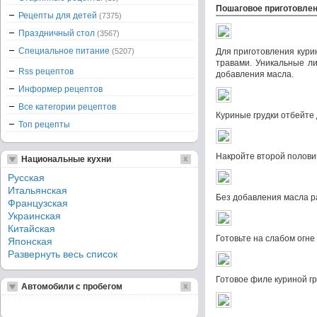
Пошаговое приготовле
Рецепты для детей
(7375)
Праздничный стол
(3567)
Специальное питание
(5207)
Для приготовления кури
травами. Уникальные ли
Rss рецептов
добавления масла.
Информер рецептов
Все категории рецептов
Куриные грудки отбейте 
Топ рецепты
Накройте второй половин
Национальные кухни
Русская
Итальянская
Без добавления масла ра
Французская
Украинская
Китайская
Готовьте на слабом огне
Японская
Развернуть весь список
Готовое филе куриной гр
Автомобили с пробегом