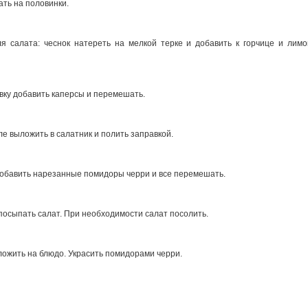
ть на половинки.
я салата: чеснок натереть на мелкой терке и добавить к горчице и лим
вку добавить каперсы и перемешать.
е выложить в салатник и полить заправкой.
добавить нарезанные помидоры черри и все перемешать.
посыпать салат. При необходимости салат посолить.
ожить на блюдо. Украсить помидорами черри.