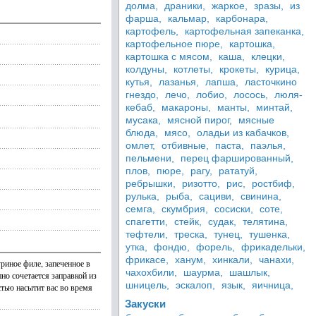
долма,
драники,
жаркое,
зразы,
из
фарша,
кальмар,
карбонара,
картофель,
картофельная запеканка,
картофельное пюре,
картошка,
картошка с мясом,
каша,
клецки,
колдуны,
котлеты,
крокеты,
курица,
кутья,
лазанья,
лапша,
ласточкино
гнездо,
лечо,
лобио,
лосось,
люля-
кебаб,
макароны,
манты,
минтай,
мусака,
мясной пирог,
мясные
блюда,
мясо,
оладьи из кабачков,
омлет,
отбивные,
паста,
паэлья,
пельмени,
перец фаршированный,
плов,
пюре,
рагу,
рататуй,
ребрышки,
ризотто,
рис,
ростбиф,
рулька,
рыба,
сациви,
свинина,
семга,
скумбрия,
сосиски,
соте,
спагетти,
стейк,
судак,
телятина,
тефтели,
треска,
тунец,
тушенка,
утка,
фондю,
форель,
фрикадельки,
фрикасе,
ханум,
хинкали,
чанахи,
уриное филе, запеченное в
чахохбили,
шаурма,
шашлык,
но сочетается заправкой из
шницель,
эскалоп,
язык,
яичница,
стью насытит вас во время
Закуски