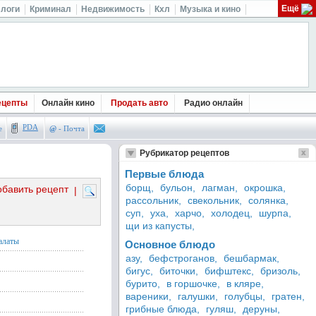
Ещё
логи
Криминал
Недвижимость
Кхл
Музыка и кино
ецепты
Онлайн кино
Продать авто
Радио онлайн
PDA
е
@
- Почта
Рубрикатор рецептов
Первые блюда
борщ,
бульон,
лагман,
окрошка,
обавить рецепт
|
рассольник,
свекольник,
солянка,
суп,
уха,
харчо,
холодец,
шурпа,
щи из капусты,
алаты
Основное блюдо
азу,
бефстроганов,
бешбармак,
бигус,
биточки,
бифштекс,
бризоль,
бурито,
в горшочке,
в кляре,
вареники,
галушки,
голубцы,
гратен,
грибные блюда,
гуляш,
деруны,