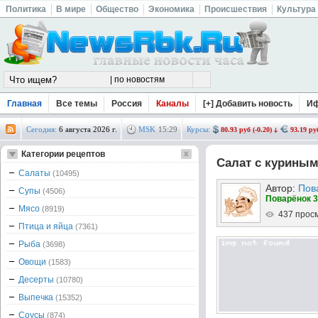
Политика
В мире
Общество
Экономика
Происшествия
Культура
Главная
Все темы
Россия
Каналы
[+] Добавить новость
И
Сегодня:
6 августа 2026 г.
MSK
15
:
29
Курсы:
80.93 руб (-0.20)
93.19 руб
Категории рецептов
Салат с куриным
Салаты
(10495)
Автор:
Пов
Супы
(4506)
Поварёнок 3
Мясо
(8919)
437 прос
Птица и яйца
(7361)
Рыба
(3698)
Овощи
(1583)
Десерты
(10780)
Выпечка
(15352)
Соусы
(874)