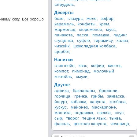
штрудель,
Десерты
безе,
глазурь,
желе,
зефир,
онному соку. Все хорошо
карамель,
конфеты,
крем,
мармелад,
мороженое,
мусс,
панакота,
пасха,
помадка,
пудинг,
сгущенка,
суфле,
тирамису,
халва,
чизкейк,
шоколадная колбаса,
щербет,
Напитки
глинтвейн,
квас,
кефир,
кисель,
компот,
лимонад,
молочный
коктейль,
смузи,
Другое
аджика,
баклажаны,
брокколи,
горчица,
гречка,
грибы,
закваска,
йогурт,
кабачки,
капуста,
колбаса,
кускус,
майонез,
маскарпоне,
мастика,
подливка,
свекла,
соус,
сыр,
творог,
тещин язык,
тыква,
фасоль,
цветная капуста,
чечевица,