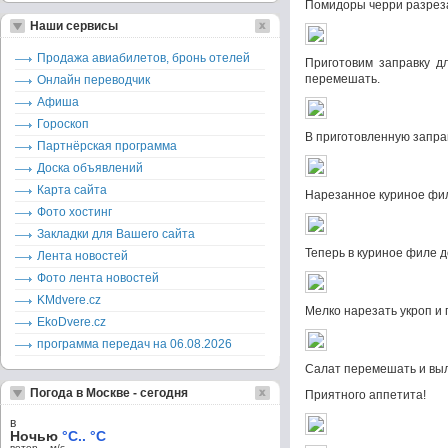
Помидоры черри разреза
Наши сервисы
Продажа авиабилетов, бронь отелей
Приготовим заправку дл
перемешать.
Онлайн переводчик
Афиша
Гороскоп
В приготовленную запра
Партнёрская программа
Доска объявлений
Карта сайта
Нарезанное куриное фил
Фото хостинг
Закладки для Вашего сайта
Теперь в куриное филе 
Лента новостей
Фото лента новостей
KMdvere.cz
Мелко нарезать укроп и 
EkoDvere.cz
программа передач на 06.08.2026
Салат перемешать и выл
Погода в Москве - сегодня
Приятного аппетита!
в
Ночью
°C.. °C
ветер – м/c