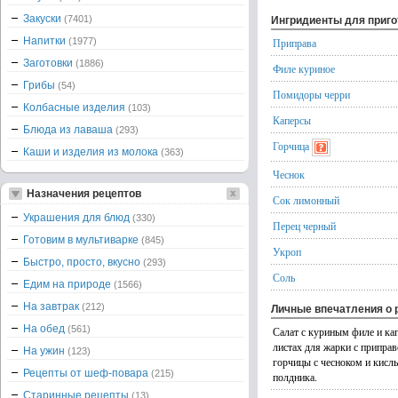
Закуски
(7401)
Ингридиенты для приг
Напитки
(1977)
Приправа
Заготовки
(1886)
Филе куриное
Грибы
(54)
Помидоры черри
Колбасные изделия
(103)
Каперсы
Блюда из лаваша
(293)
Горчица
Каши и изделия из молока
(363)
Чеснок
Назначения рецептов
Сок лимонный
Украшения для блюд
(330)
Перец черный
Готовим в мультиварке
(845)
Укроп
Быстро, просто, вкусно
(293)
Соль
Едим на природе
(1566)
На завтрак
(212)
Личные впечатления о 
На обед
(561)
Салат с куриным филе и кап
листах для жарки с приправ
На ужин
(123)
горчицы с чесноком и кисл
Рецепты от шеф-повара
(215)
полдника.
Старинные рецепты
(13)