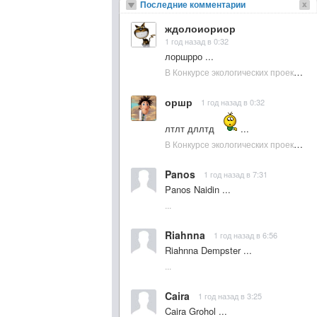
Последние комментарии
ждолоиориор
1 год назад в 0:32
лоршрро ...
В Конкурсе экологических проектов в Подмосковье активно участвовала молодежь :: NewsRbk.ru...
оршр
1 год назад в 0:32
лтлт дллтд
...
В Конкурсе экологических проектов в Подмосковье активно участвовала молодежь :: NewsRbk.ru...
Panos
1 год назад в 7:31
Panos Naidin ...
...
Riahnna
1 год назад в 6:56
Riahnna Dempster ...
...
Caira
1 год назад в 3:25
Caira Grohol ...