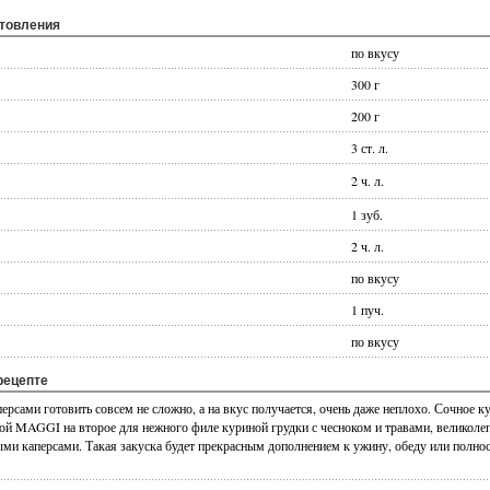
отовления
по вкусу
300 г
200 г
3 ст. л.
2 ч. л.
1 зуб.
2 ч. л.
по вкусу
1 пуч.
по вкусу
рецепте
ерсами готовить совсем не сложно, а на вкус получается, очень даже неплохо. Сочное к
ой MAGGI на второе для нежного филе куриной грудки с чесноком и травами, великолеп
ыми каперсами. Такая закуска будет прекрасным дополнением к ужину, обеду или полно