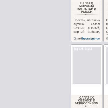
САЛАТ С
МОРСКОЙ
КАПУСТОЙ И
РЫБОЙ
Простой, но очень
вкусный салат!
п
Сочный, рыбный,
О
сырный! Вобщем,
сплошное
О
неизвестно
Читать далее
удовольствие!...
б
САЛАТ СО
СВЕКЛОЙ И
ЧЕРНОСЛИВОМ