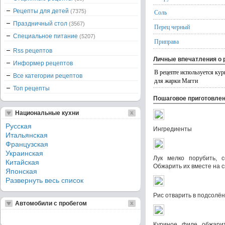
Рецепты для детей
(7375)
Соль
Праздничный стол
(3567)
Перец черный
Специальное питание
(5207)
Приправа
Rss рецептов
Личные впечатления о 
Информер рецептов
В рецепте используется кур
Все категории рецептов
для жарки Магги
Топ рецепты
Пошаговое приготовле
Национальные кухни
Русская
Ингредиенты
Итальянская
Французская
Украинская
Лук мелко порубить, с
Китайская
Обжарить их вместе на с
Японская
Развернуть весь список
Рис отварить в подсолён
Автомобили с пробегом
Куриное филе обжарит