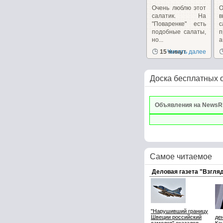
Очень люблю этот
О
салатик. На
в
"Поваренке" есть
с
подобные салаты,
но...
п
15 минут
Читать далее
Доска бесплатных 
Объявления на NewsR
Самое читаемое