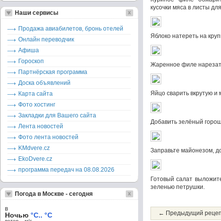
кусочки мяса в листы дл
Наши сервисы
Продажа авиабилетов, бронь отелей
Яблоко натереть на круп
Онлайн переводчик
Афиша
Гороскоп
Жаренное филе нарезать
Партнёрская программа
Доска объявлений
Яйцо сварить вкрутую и 
Карта сайта
Фото хостинг
Закладки для Вашего сайта
Добавить зелёный гороше
Лента новостей
Фото лента новостей
KMdvere.cz
Заправьте майонезом, д
EkoDvere.cz
программа передач на 08.08.2026
Готовый салат выложите
зеленью петрушки.
Погода в Москве - сегодня
в
← Предыдущий реце
Ночью
°C.. °C
ветер – м/c