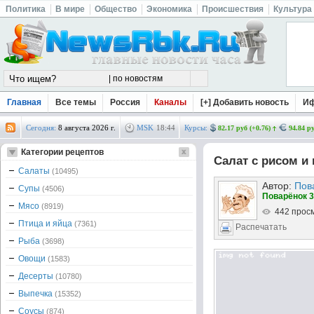
Политика
В мире
Общество
Экономика
Происшествия
Культура
Главная
Все темы
Россия
Каналы
[+] Добавить новость
И
Сегодня:
8 августа 2026 г.
MSK
18
:
44
Курсы:
82.17 руб (+0.76)
94.84 ру
Категории рецептов
Салат с рисом и
Салаты
(10495)
Автор:
Пов
Супы
(4506)
Поварёнок 3
Мясо
(8919)
442 прос
Птица и яйца
(7361)
Распечатать
Рыба
(3698)
Овощи
(1583)
Десерты
(10780)
Выпечка
(15352)
Соусы
(874)