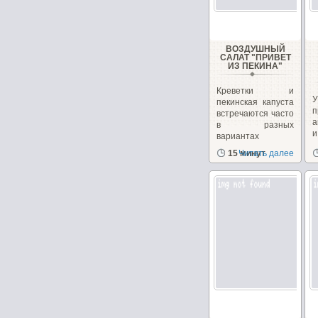
ВОЗДУШНЫЙ
САЛАТ "ПРИВЕТ
ИЗ ПЕКИНА"
Креветки и
пекинская капуста
п
встречаются часто
а
в разных
вариантах
рецептов
15 минут
Читать далее
с
салатов,...