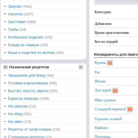
Закуски
(7401)
Категория:
Напитки
(1977)
Заготовки
(1886)
Добавлено:
Грибы
(54)
Время приготовления:
Колбасные изделия
(103)
Кол-во порций:
Блюда из лаваша
(293)
Каши и изделия из молока
(363)
Ингридиенты для приг
Курица
Назначения рецептов
Рис
Украшения для блюд
(330)
Яблоко
Готовим в мультиварке
(845)
Лук-порей
Быстро, просто, вкусно
(293)
Едим на природе
(1566)
Яйцо куриное
На завтрак
(212)
Сельдерей корневой
На обед
(561)
Горошек зеленый
На ужин
(123)
Майонез
Рецепты от шеф-повара
(215)
Петрушка
Старинные рецепты
(13)