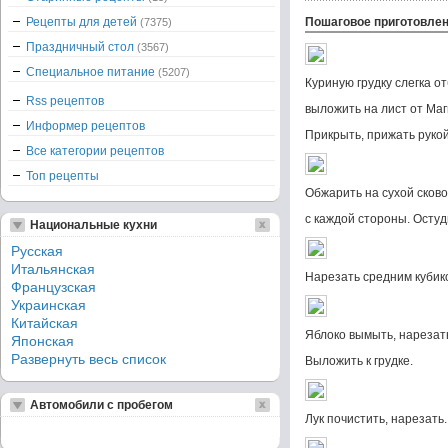
Рецепты для детей
Пошаговое приготовле
(7375)
Праздничный стол
(3567)
Специальное питание
(5207)
Куриную грудку слегка от
Rss рецептов
выложить на лист от Маг
Информер рецептов
Прикрыть, прижать рукой
Все категории рецептов
Топ рецепты
Обжарить на сухой сков
с каждой стороны. Остуд
Национальные кухни
Русская
Итальянская
Нарезать средним кубик
Французская
Украинская
Китайская
Яблоко вымыть, нарезат
Японская
Развернуть весь список
Выложить к грудке.
Автомобили с пробегом
Лук почистить, нарезать.