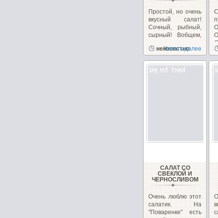
Простой, но очень
вкусный салат!
п
Сочный, рыбный,
О
сырный! Вобщем,
сплошное
О
неизвестно
Читать далее
удовольствие!...
б
САЛАТ СО
СВЕКЛОЙ И
ЧЕРНОСЛИВОМ
Очень люблю этот
О
салатик. На
в
"Поваренке" есть
с