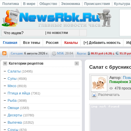
Политика
В мире
Общество
Экономика
Происшествия
Культура
Главная
Все темы
Россия
Каналы
[+] Добавить новость
И
Сегодня:
6 августа 2026 г.
MSK
20
:
04
Курсы:
80.93 руб (-0.20)
93.19 руб
Категории рецептов
Салат с брусник
Салаты
(10495)
Автор:
Пов
Супы
(4506)
Поварёнок 3
Мясо
(8919)
478 прос
Птица и яйца
(7361)
Распечатать
Рыба
(3698)
Овощи
(1583)
Десерты
(10780)
Выпечка
(15352)
Соусы
(874)