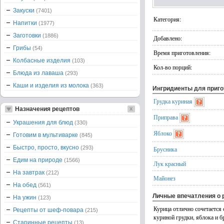
Закуски
(7401)
Категория:
Напитки
(1977)
Заготовки
(1886)
Добавлено:
Грибы
(54)
Время приготовления:
Колбасные изделия
(103)
Кол-во порций:
Блюда из лаваша
(293)
Каши и изделия из молока
(363)
Ингридиенты для приг
Грудка куриная
Назначения рецептов
Приправа
Украшения для блюд
(330)
Яблоко
Готовим в мультиварке
(845)
Быстро, просто, вкусно
(293)
Брусника
Едим на природе
(1566)
Лук красный
На завтрак
(212)
Майонез
На обед
(561)
Личные впечатления о 
На ужин
(123)
Курица отлично сочетается 
Рецепты от шеф-повара
(215)
куриной грудки, яблока и б
Старинные рецепты
(13)