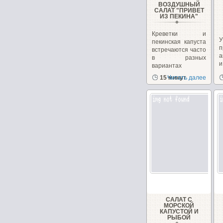
ВОЗДУШНЫЙ
САЛАТ "ПРИВЕТ
ИЗ ПЕКИНА"
Креветки и
пекинская капуста
п
встречаются часто
а
в разных
вариантах
рецептов
15 минут
Читать далее
с
салатов,...
САЛАТ С
МОРСКОЙ
КАПУСТОЙ И
РЫБОЙ