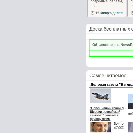
подобные салаты,
но...
п
15 минут
Читать далее
Доска бесплатных 
Объявления на NewsR
Самое читаемое