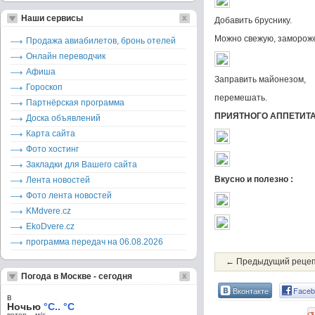
Наши сервисы
Добавить бруснику.
Можно свежую, заморож
Продажа авиабилетов, бронь отелей
Онлайн переводчик
Афиша
Заправить майонезом,
Гороскоп
перемешать.
Партнёрская программа
ПРИЯТНОГО АППЕТИТА!
Доска объявлений
Карта сайта
Фото хостинг
Закладки для Вашего сайта
Вкусно и полезно :
Лента новостей
Фото лента новостей
KMdvere.cz
EkoDvere.cz
программа передач на 06.08.2026
← Предыдущий реце
Погода в Москве - сегодня
Вконтакте
Faceb
в
Ночью
°C.. °C
ветер – м/c