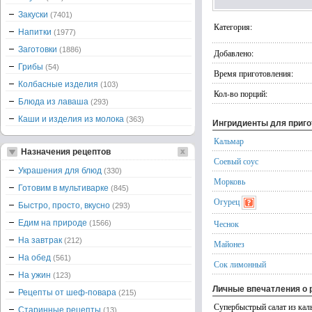
Закуски
(7401)
Категория:
Напитки
(1977)
Заготовки
(1886)
Добавлено:
Грибы
(54)
Время приготовления:
Колбасные изделия
(103)
Кол-во порций:
Блюда из лаваша
(293)
Каши и изделия из молока
(363)
Ингридиенты для приг
Кальмар
Назначения рецептов
Соевый соус
Украшения для блюд
(330)
Морковь
Готовим в мультиварке
(845)
Огурец
Быстро, просто, вкусно
(293)
Едим на природе
Чеснок
(1566)
На завтрак
(212)
Майонез
На обед
(561)
Сок лимонный
На ужин
(123)
Личные впечатления о 
Рецепты от шеф-повара
(215)
Супербыстрый салат из кал
Старинные рецепты
(13)