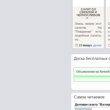
САЛАТ СО
СВЕКЛОЙ И
ЧЕРНОСЛИВОМ
Очень люблю этот
О
салатик. На
в
"Поваренке" есть
с
подобные салаты,
но...
п
15 минут
Читать далее
Доска бесплатных 
Объявления на NewsR
Самое читаемое