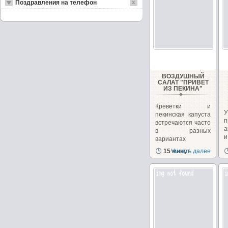
Поздравления на телефон
ВОЗДУШНЫЙ
САЛАТ "ПРИВЕТ
ИЗ ПЕКИНА"
Креветки и
пекинская капуста
п
встречаются часто
а
в разных
вариантах
рецептов
15 минут
Читать далее
с
салатов,...