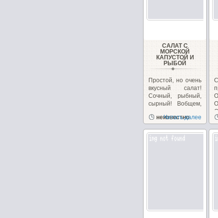
САЛАТ С
МОРСКОЙ
КАПУСТОЙ И
РЫБОЙ
Простой, но очень
вкусный салат!
п
Сочный, рыбный,
О
сырный! Вобщем,
сплошное
О
неизвестно
Читать далее
удовольствие!...
б