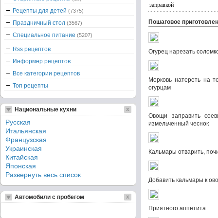
заправкой
Рецепты для детей
(7375)
Пошаговое приготовле
Праздничный стол
(3567)
Специальное питание
(5207)
Rss рецептов
Огурец нарезать соломк
Информер рецептов
Все категории рецептов
Морковь натереть на те
Топ рецепты
огурцам
Национальные кухни
Овощи заправить соев
Русская
измельченный чеснок
Итальянская
Французская
Украинская
Кальмары отварить, поч
Китайская
Японская
Развернуть весь список
Добавить кальмары к ов
Автомобили с пробегом
Приятного аппетита