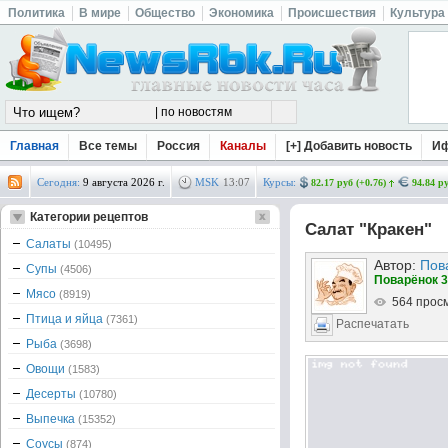
Политика
В мире
Общество
Экономика
Происшествия
Культура
Главная
Все темы
Россия
Каналы
[+] Добавить новость
И
Сегодня:
9 августа 2026 г.
MSK
13
:
07
Курсы:
82.17 руб (+0.76)
94.84 ру
Категории рецептов
Салат "Кракен"
Салаты
(10495)
Автор:
Пов
Супы
(4506)
Поварёнок 3
Мясо
(8919)
564 прос
Птица и яйца
(7361)
Распечатать
Рыба
(3698)
Овощи
(1583)
Десерты
(10780)
Выпечка
(15352)
Соусы
(874)