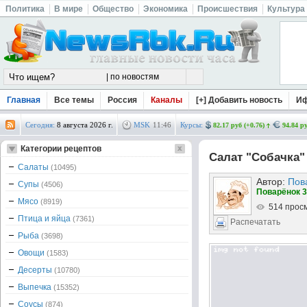
Политика
В мире
Общество
Экономика
Происшествия
Культура
Главная
Все темы
Россия
Каналы
[+] Добавить новость
И
Сегодня:
8 августа 2026 г.
MSK
11
:
46
Курсы:
82.17 руб (+0.76)
94.84 ру
Категории рецептов
Салат "Собачка"
Салаты
(10495)
Автор:
Пов
Супы
(4506)
Поварёнок 3
Мясо
(8919)
514 прос
Птица и яйца
(7361)
Распечатать
Рыба
(3698)
Овощи
(1583)
Десерты
(10780)
Выпечка
(15352)
Соусы
(874)