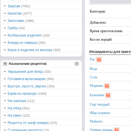
Закуски
(7401)
Категория:
Напитки
(1977)
Заготовки
(1886)
Добавлено:
Грибы
(54)
Время приготовления:
Колбасные изделия
(103)
Кол-во порций:
Блюда из лаваша
(293)
Каши и изделия из молока
(363)
Ингридиенты для приг
Рис
Назначения рецептов
Вода
Украшения для блюд
(330)
Соль
Готовим в мультиварке
(845)
Морковь
Быстро, просто, вкусно
(293)
Едим на природе
(1566)
Буженина
На завтрак
(212)
Сыр твердый
На обед
(561)
Яйцо куриное
На ужин
(123)
Майонез
Рецепты от шеф-повара
(215)
Оливки черные
Старинные рецепты
(13)