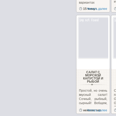
вариантах
рецептов
15 минут
Читать далее
с
салатов,...
САЛАТ С
МОРСКОЙ
КАПУСТОЙ И
РЫБОЙ
Простой, но очень
вкусный салат!
п
Сочный, рыбный,
О
сырный! Вобщем,
сплошное
О
неизвестно
Читать далее
удовольствие!...
б