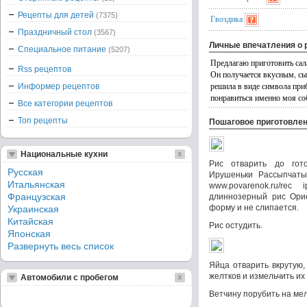
Рецепты для детей
(7375)
Гвоздика
Праздничный стол
(3567)
Личные впечатления о 
Специальное питание
(5207)
Предлагаю приготовить сала
Rss рецептов
Он получается вкусным, сы
решила в виде символа пр
Информер рецептов
понравиться именно моя со
Все категории рецептов
Топ рецепты
Пошаговое приготовле
Национальные кухни
Рис отварить до гот
Русская
Ирушеньки Рассыпчаты
Итальянская
www.povarenok.ru/rec
Французская
длиннозерный рис Орие
форму и не слипается.
Украинская
Китайская
Рис остудить.
Японская
Развернуть весь список
Яйца отварить вкрутую,
желтков и измельчить их 
Автомобили с пробегом
Ветчину порубить на мел