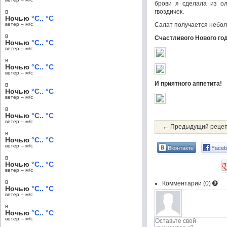
брови я сделала из ол
в
гвоздичек.
Ночью
°C.. °C
ветер – м/c
Салат получается неболь
в
Счастливого Нового год
Ночью
°C.. °C
ветер – м/c
в
Ночью
°C.. °C
ветер – м/c
И приятного аппетита!
в
Ночью
°C.. °C
ветер – м/c
в
Ночью
°C.. °C
ветер – м/c
← Предыдущий реце
в
Ночью
°C.. °C
ветер – м/c
Вконтакте
Faceb
в
Ночью
°C.. °C
ветер – м/c
в
Комментарии (
0
)
Ночью
°C.. °C
ветер – м/c
в
Ночью
°C.. °C
ветер – м/c