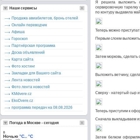
Я решила выложить с
сервировочную тарелку 
Наши сервисы
по контуру выдавила май
Продажа авиабилетов, бронь отелей
Онлайн переводчик
Теперь можно приступат
Афиша
Первым слоем выложить 
Гороскоп
Партнёрская программа
Доска объявлений
Затем морковь, сделать 
Карта сайта
Фото хостинг
Закладки для Вашего сайта
Выложить ветчину, сдела
Лента новостей
Фото лента новостей
Сверху - натертый сыр и
KMdvere.cz
EkoDvere.cz
программа передач на 08.08.2026
Теперь приступим к офо
Сначала выкладываем и
Погода в Москве - сегодня
в
Ночью
°C.. °C
Затем белком оформляе
ветер – м/c