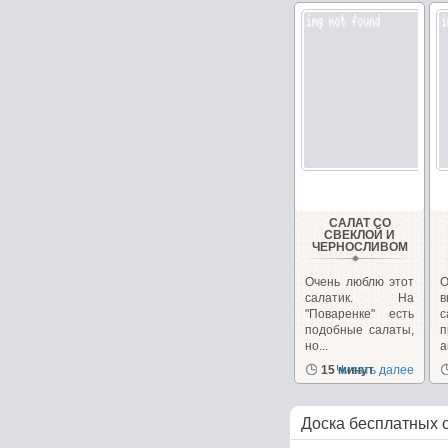
САЛАТ СО
СВЕКЛОЙ И
ЧЕРНОСЛИВОМ
Очень люблю этот
О
салатик. На
в
"Поваренке" есть
с
подобные салаты,
но...
п
15 минут
Читать далее
Доска бесплатных 