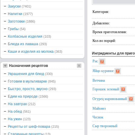
Закуски
(7401)
Категория:
Напитки
(1977)
Заготовки
(1886)
Добавлено:
Грибы
(54)
Время приготовления:
Колбасные изделия
(103)
Кол-во порций:
Блюда из лаваша
(293)
Каши и изделия из молока
(363)
Ингридиенты для приг
Рис
Назначения рецептов
Яйцо куриное
Украшения для блюд
(330)
Ветчина
Готовим в мультиварке
(845)
Горошек зеленый
Быстро, просто, вкусно
(293)
Едим на природе
(1566)
Огурец маринованный
На завтрак
(212)
Майонез
На обед
(561)
Чеснок
На ужин
(123)
Сыр творожный
Рецепты от шеф-повара
(215)
Старинные рецепты
(13)