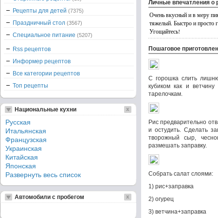
Личные впечатления о 
Рецепты для детей
(7375)
Очень вкусный и в меру пик
тяжелый. Быстро и просто го
Праздничный стол
(3567)
Угощайтесь!
Специальное питание
(5207)
Пошаговое приготовле
Rss рецептов
Информер рецептов
Все категории рецептов
С горошка слить лишню
Топ рецепты
кубиком как и ветчину
тарелочкам.
Национальные кухни
Русская
Рис предварительно отва
и остудить. Сделать з
Итальянская
творожный сыр, чесно
Французская
размешать заправку.
Украинская
Китайская
Японская
Собрать салат слоями:
Развернуть весь список
1) рис+заправка
Автомобили с пробегом
2) огурец
3) ветчина+заправка