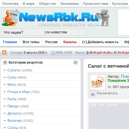
Политика
В мире
Общество
Экономика
Происшествия
Культура
Главная
Все темы
Россия
Каналы
[+] Добавить новость
И
Сегодня:
6 августа 2026 г.
MSK
14
:
04
Курсы:
80.93 руб (-0.20)
93.19 руб
Категории рецептов
Салат с ветчино
Салаты
(10495)
Автор:
Пов
Супы
(4506)
Поварёнок 3
Мясо
(8919)
607 прос
Птица и яйца
(7361)
Распечатать
Рыба
(3698)
Овощи
(1583)
Десерты
(10780)
Выпечка
(15352)
Соусы
(874)