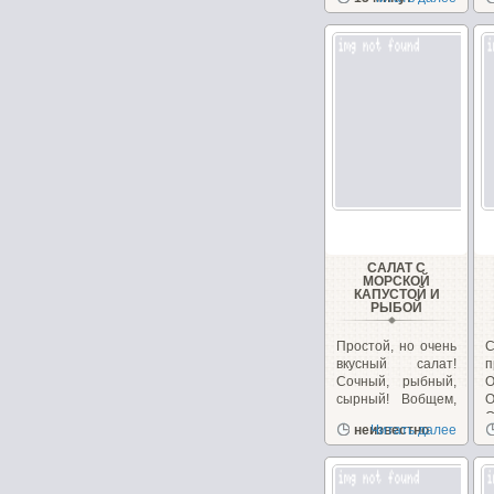
с
салатов,...
САЛАТ С
МОРСКОЙ
КАПУСТОЙ И
РЫБОЙ
Простой, но очень
вкусный салат!
п
Сочный, рыбный,
О
сырный! Вобщем,
сплошное
О
неизвестно
Читать далее
удовольствие!...
б