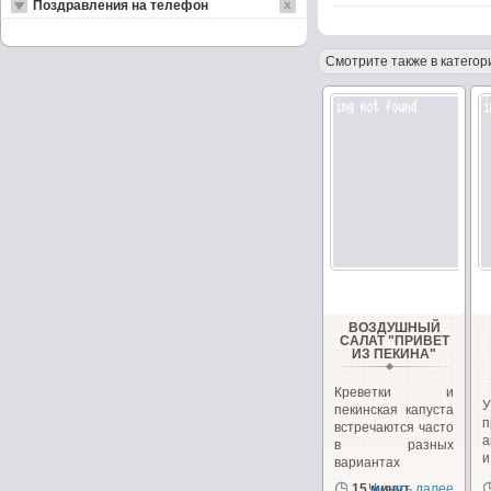
Поздравления на телефон
Смотрите также в категор
ВОЗДУШНЫЙ
САЛАТ "ПРИВЕТ
ИЗ ПЕКИНА"
Креветки и
пекинская капуста
п
встречаются часто
а
в разных
вариантах
рецептов
15 минут
Читать далее