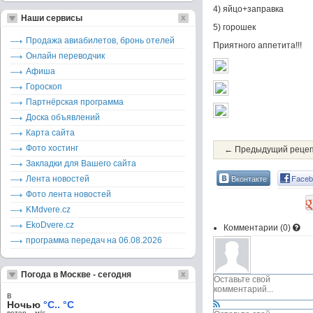
4) яйцо+заправка
Наши сервисы
5) горошек
Продажа авиабилетов, бронь отелей
Приятного аппетита!!!
Онлайн переводчик
Афиша
Гороскоп
Партнёрская программа
Доска объявлений
Карта сайта
Фото хостинг
← Предыдущий реце
Закладки для Вашего сайта
Вконтакте
Faceb
Лента новостей
Фото лента новостей
KMdvere.cz
EkoDvere.cz
Комментарии (
0
)
программа передач на 06.08.2026
Погода в Москве - сегодня
в
Ночью
°C.. °C
ветер – м/c