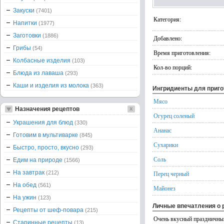
Закуски
(7401)
Категория:
Напитки
(1977)
Заготовки
(1886)
Добавлено:
Грибы
(54)
Время приготовления:
Колбасные изделия
(103)
Кол-во порций:
Блюда из лаваша
(293)
Каши и изделия из молока
(363)
Ингридиенты для приг
Мясо
Назначения рецептов
Огурец соленый
Украшения для блюд
(330)
Ананас
Готовим в мультиварке
(845)
Сухарики
Быстро, просто, вкусно
(293)
Соль
Едим на природе
(1566)
На завтрак
(212)
Перец черный
На обед
(561)
Майонез
На ужин
(123)
Личные впечатления о 
Рецепты от шеф-повара
(215)
Очень вкусный праздничный
Старинные рецепты
(13)