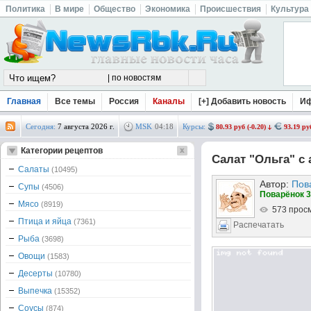
Политика
В мире
Общество
Экономика
Происшествия
Культура
Главная
Все темы
Россия
Каналы
[+] Добавить новость
И
Сегодня:
7 августа 2026 г.
MSK
04
:
18
Курсы:
80.93 руб (-0.20)
93.19 руб
Категории рецептов
Салат "Ольга" с
Салаты
(10495)
Автор:
Пов
Супы
(4506)
Поварёнок 3
Мясо
(8919)
573 прос
Птица и яйца
(7361)
Распечатать
Рыба
(3698)
Овощи
(1583)
Десерты
(10780)
Выпечка
(15352)
Соусы
(874)