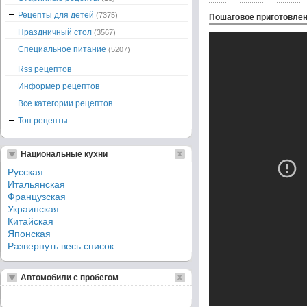
Рецепты для детей
(7375)
Пошаговое приготовле
Праздничный стол
(3567)
Специальное питание
(5207)
Rss рецептов
Информер рецептов
Все категории рецептов
Топ рецепты
Национальные кухни
Русская
Итальянская
Французская
Украинская
Китайская
Японская
Развернуть весь список
Автомобили с пробегом