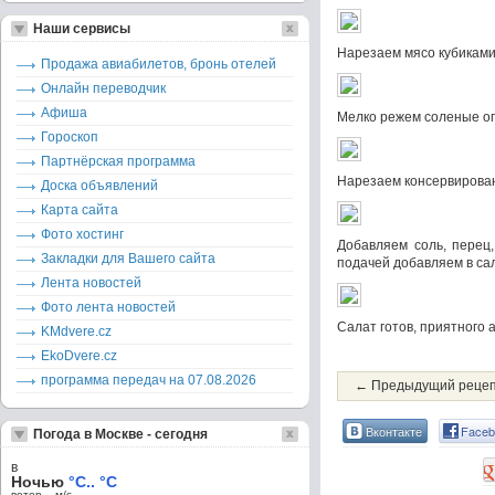
Наши сервисы
Нарезаем мясо кубикам
Продажа авиабилетов, бронь отелей
Онлайн переводчик
Афиша
Мелко режем соленые о
Гороскоп
Партнёрская программа
Нарезаем консервирова
Доска объявлений
Карта сайта
Фото хостинг
Добавляем соль, перец
Закладки для Вашего сайта
подачей добавляем в сал
Лента новостей
Фото лента новостей
Салат готов, приятного 
KMdvere.cz
EkoDvere.cz
программа передач на 07.08.2026
← Предыдущий реце
Вконтакте
Faceb
Погода в Москве - сегодня
в
Ночью
°C.. °C
ветер – м/c