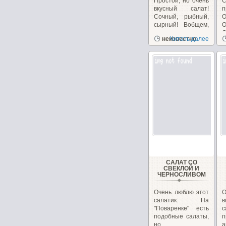
Простой, но очень
вкусный салат!
п
Сочный, рыбный,
О
сырный! Вобщем,
сплошное
О
неизвестно
Читать далее
удовольствие!...
б
САЛАТ СО
СВЕКЛОЙ И
ЧЕРНОСЛИВОМ
Очень люблю этот
О
салатик. На
в
"Поваренке" есть
с
подобные салаты,
но...