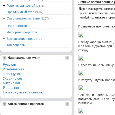
Личные впечатления о 
Рецепты для детей
(7375)
Дорогие поварята, сегодня
Праздничный стол
(3567)
прост в приготовлении, пол
подойдёт ко многим вторы
Специальное питание
(5207)
Rss рецептов
Пошаговое приготовле
Информер рецептов
Все категории рецептов
Свеклу хорошо вымыть, 
Топ рецепты
и запечь в духовке при 1
кожуру.
Национальные кухни
Русская
Нарезать небольшим куб
Итальянская
Французская
Украинская
И капусту. Огурцы нарез
Китайская
Японская
Развернуть весь список
Чеснок и зелень ме
полукольцами. Если лу
кипятком.
Автомобили с пробегом