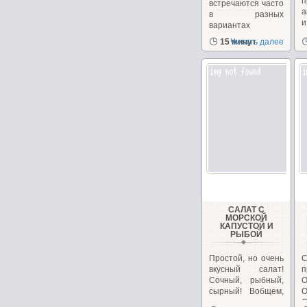
п
встречаются часто
а
в разных
вариантах
рецептов
15 минут
Читать далее
с
салатов,...
САЛАТ С
МОРСКОЙ
КАПУСТОЙ И
РЫБОЙ
Простой, но очень
вкусный салат!
п
Сочный, рыбный,
О
сырный! Вобщем,
сплошное
О