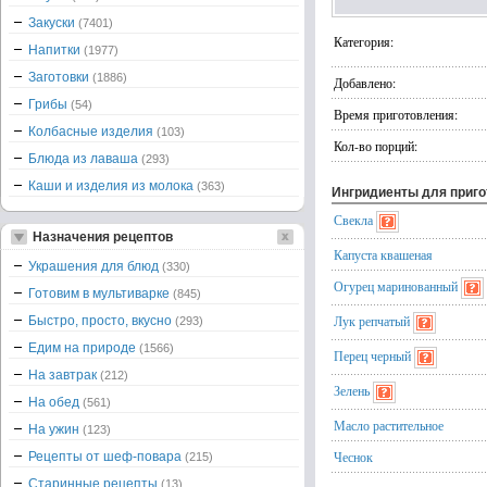
Закуски
(7401)
Категория:
Напитки
(1977)
Заготовки
(1886)
Добавлено:
Грибы
(54)
Время приготовления:
Колбасные изделия
(103)
Кол-во порций:
Блюда из лаваша
(293)
Каши и изделия из молока
(363)
Ингридиенты для приг
Свекла
Назначения рецептов
Капуста квашеная
Украшения для блюд
(330)
Огурец маринованный
Готовим в мультиварке
(845)
Лук репчатый
Быстро, просто, вкусно
(293)
Едим на природе
(1566)
Перец черный
На завтрак
(212)
Зелень
На обед
(561)
Масло растительное
На ужин
(123)
Чеснок
Рецепты от шеф-повара
(215)
Старинные рецепты
(13)