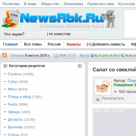
Политика
В мире
Общество
Экономика
Происшествия
Культура
Главная
Все темы
Россия
Каналы
[+] Добавить новость
И
Сегодня:
8 августа 2026 г.
MSK
17
:
17
Курсы:
82.17 руб (+0.76)
94.84 ру
Категории рецептов
Салат со свекло
Салаты
(10495)
Автор:
Пов
Супы
(4506)
Поварёнок 3
Мясо
(8919)
562 прос
Птица и яйца
(7361)
Распечатать
Рыба
(3698)
Овощи
(1583)
Десерты
(10780)
Выпечка
(15352)
Соусы
(874)