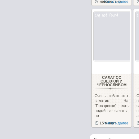
неизвестно
Читать далее
удовольствие!...
б
САЛАТ СО
СВЕКЛОЙ И
ЧЕРНОСЛИВОМ
Очень люблю этот
О
салатик. На
в
"Поваренке" есть
с
подобные салаты,
но...
п
15 минут
Читать далее