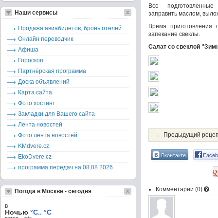
Все подготовленные
Наши сервисы
заправить маслом, вылож
Время приготовления 
Продажа авиабилетов, бронь отелей
запекание свеклы.
Онлайн переводчик
Салат со свеклой "Зимн
Афиша
Гороскоп
Партнёрская программа
Доска объявлений
Карта сайта
Фото хостинг
Закладки для Вашего сайта
Лента новостей
← Предыдущий реце
Фото лента новостей
KMdvere.cz
Вконтакте
Faceb
EkoDvere.cz
программа передач на 08.08.2026
Комментарии (
0
)
Погода в Москве - сегодня
в
Ночью
°C.. °C
ветер – м/c