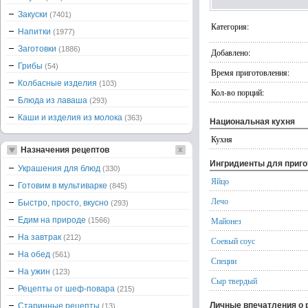
Закуски
(7401)
Категория:
Напитки
(1977)
Заготовки
(1886)
Добавлено:
Грибы
(54)
Время приготовления:
Колбасные изделия
(103)
Кол-во порций:
Блюда из лаваша
(293)
Каши и изделия из молока
(363)
Национальная кухня
Кухня
Назначения рецептов
Ингридиенты для приг
Украшения для блюд
(330)
Яйцо
Готовим в мультиварке
(845)
Лечо
Быстро, просто, вкусно
(293)
Едим на природе
Майонез
(1566)
На завтрак
(212)
Соевый соус
На обед
(561)
Специи
На ужин
(123)
Сыр твердый
Рецепты от шеф-повара
(215)
Личные впечатления о 
Старинные рецепты
(13)