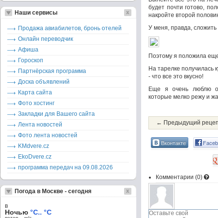
будет почти готово, по
Наши сервисы
накройте второй полови
У меня, правда, сложить 
Продажа авиабилетов, бронь отелей
Онлайн переводчик
Афиша
Поэтому я положила еще
Гороскоп
На тарелке получилась ку
Партнёрская программа
- что все это вкусно!
Доска объявлений
Еще я очень люблю о
Карта сайта
которые мелко режу и жар
Фото хостинг
Закладки для Вашего сайта
← Предыдущий реце
Лента новостей
Фото лента новостей
Вконтакте
Faceb
KMdvere.cz
EkoDvere.cz
программа передач на 09.08.2026
Комментарии (
0
)
Погода в Москве - сегодня
в
Ночью
°C.. °C
ветер – м/c