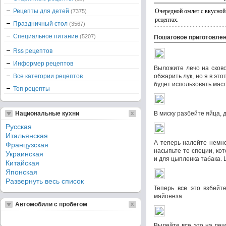
Очередной омлет с вкусной 
Рецепты для детей
(7375)
рецептах.
Праздничный стол
(3567)
Специальное питание
(5207)
Пошаговое приготовле
Rss рецептов
Информер рецептов
Выложите лечо на сково
Все категории рецептов
обжарить лук, но я в это
будет использовать масло
Топ рецепты
Национальные кухни
В миску разбейте яйца, 
Русская
Итальянская
А теперь налейте немно
Французская
насыпьте те специи, ко
Украинская
и для цыпленка табака.
Китайская
Японская
Развернуть весь список
Теперь все это взбейт
майонеза.
Автомобили с пробегом
Вылейте все это на леч