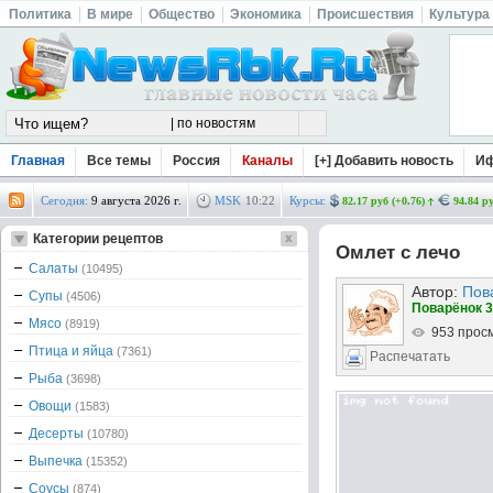
Политика
В мире
Общество
Экономика
Происшествия
Культура
Главная
Все темы
Россия
Каналы
[+] Добавить новость
И
Сегодня:
9 августа 2026 г.
MSK
10
:
22
Курсы:
82.17 руб (+0.76)
94.84 ру
Категории рецептов
Омлет с лечо
Салаты
(10495)
Автор:
Пов
Супы
(4506)
Поварёнок 3
Мясо
(8919)
953 прос
Птица и яйца
(7361)
Распечатать
Рыба
(3698)
Овощи
(1583)
Десерты
(10780)
Выпечка
(15352)
Соусы
(874)