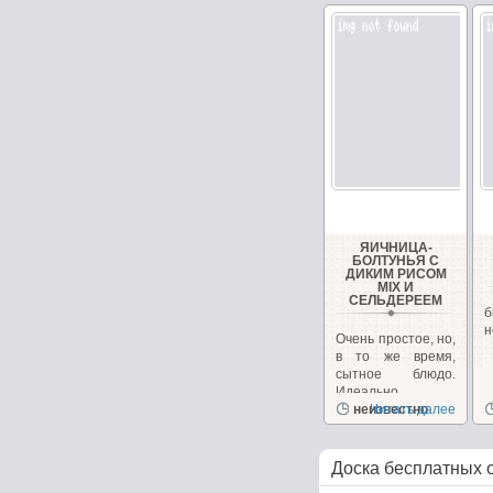
ЯИЧНИЦА-
БОЛТУНЬЯ С
ДИКИМ РИСОМ
MIX И
СЕЛЬДЕРЕЕМ
б
н
Очень простое, но,
в то же время,
сытное блюдо.
Идеально
подойдет для
неизвестно
Читать далее
завтрака....
Доска бесплатных 