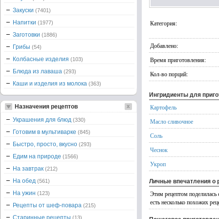
Закуски
(7401)
Напитки
Категория:
(1977)
Заготовки
(1886)
Добавлено:
Грибы
(54)
Колбасные изделия
Время приготовления:
(103)
Блюда из лаваша
(293)
Кол-во порций:
Каши и изделия из молока
(363)
Ингридиенты для приг
Назначения рецептов
Картофель
Украшения для блюд
(330)
Масло сливочное
Готовим в мультиварке
(845)
Соль
Быстро, просто, вкусно
(293)
Чеснок
Едим на природе
(1566)
Укроп
На завтрак
(212)
На обед
(561)
Личные впечатления о 
На ужин
Этим рецептом поделилась 
(123)
есть несколько похожих рец
Рецепты от шеф-повара
(215)
Старинные рецепты
(13)