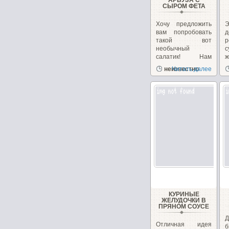
АРБУЗА С
СЫРОМ ФЕТА
Хочу предложить
вам попробовать
такой вот
необычный
салатик! Нам
иногда
д
неизвестно
Читать далее
надоедает...
КУРИНЫЕ
ЖЕЛУДОЧКИ В
ПРЯНОМ СОУСЕ
Д
Отличная идея
б