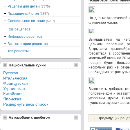
Пошаговое приготовле
Рецепты для детей
(7375)
Праздничный стол
(3567)
На дно металлической 
Специальное питание
(5207)
сливочное масло.
Rss рецептов
Информер рецептов
Выкладываем на нег
Все категории рецептов
целиком, побольше р
Закрываем крышкой(
Топ рецепты
готовиться в собствен
маленький огонь на 20 м
порция будет больше
Национальные кухни
несколько раз не откр
необходимо встряхнуть к
Русская
Итальянская
Французская
Украинская
Выключить, добавить ме
Китайская
полотенечком и оставит
укропным духом. Выл
Японская
чудесным вкусом и аром
Развернуть весь список
Автомобили с пробегом
← Предыдущий реце