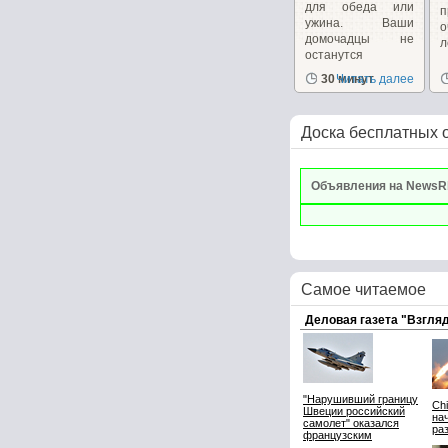
для обеда или
п
ужина. Ваши
о
домочадцы не
л
останутся
равнодушными....
30 минут
Читать далее
Доска бесплатных 
Объявления на NewsR
Самое читаемое