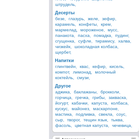
штрудель,
Десерты
безе,
глазурь,
желе,
зефир,
карамель,
конфеты,
крем,
мармелад,
мороженое,
мусс,
панакота,
пасха,
помадка,
пудинг,
сгущенка,
суфле,
тирамису,
халва,
чизкейк,
шоколадная колбаса,
щербет,
Напитки
глинтвейн,
квас,
кефир,
кисель,
компот,
лимонад,
молочный
коктейль,
смузи,
Другое
аджика,
баклажаны,
брокколи,
горчица,
гречка,
грибы,
закваска,
йогурт,
кабачки,
капуста,
колбаса,
кускус,
майонез,
маскарпоне,
мастика,
подливка,
свекла,
соус,
сыр,
творог,
тещин язык,
тыква,
фасоль,
цветная капуста,
чечевица,