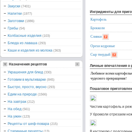
Закуски
(7401)
Ингридиенты для приг
Напитки
(1977)
Картофель
Заготовки
(1886)
Брокколи
Грибы
(54)
Колбасные изделия
(103)
Сливки
Блюда из лаваша
(293)
Орехи кедровые
Каши и изделия из молока
(363)
Сыр твердый
Назначения рецептов
Личные впечатления о 
Украшения для блюд
(330)
Любимое всеми картофельно
чудесного превращения!
Готовим в мультиварке
(845)
Быстро, просто, вкусно
(293)
Пошаговое приготовле
Едим на природе
(1566)
На завтрак
(212)
Чистим картофель и реж
На обед
(561)
У брокколи отрезаем нож
На ужин
(123)
Рецепты от шеф-повара
(215)
Старинные рецепты
(13)
В кастрюлю с подсоленн