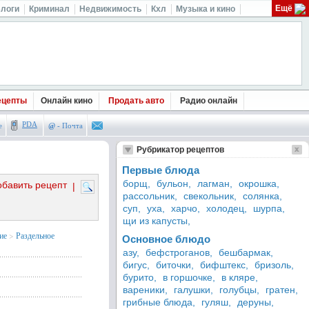
Ещё
логи
Криминал
Недвижимость
Кхл
Музыка и кино
ецепты
Онлайн кино
Продать авто
Радио онлайн
PDA
е
@
- Почта
Рубрикатор рецептов
Первые блюда
борщ,
бульон,
лагман,
окрошка,
обавить рецепт
|
рассольник,
свекольник,
солянка,
суп,
уха,
харчо,
холодец,
шурпа,
щи из капусты,
ие
>
Раздельное
Основное блюдо
азу,
бефстроганов,
бешбармак,
бигус,
биточки,
бифштекс,
бризоль,
бурито,
в горшочке,
в кляре,
вареники,
галушки,
голубцы,
гратен,
грибные блюда,
гуляш,
деруны,