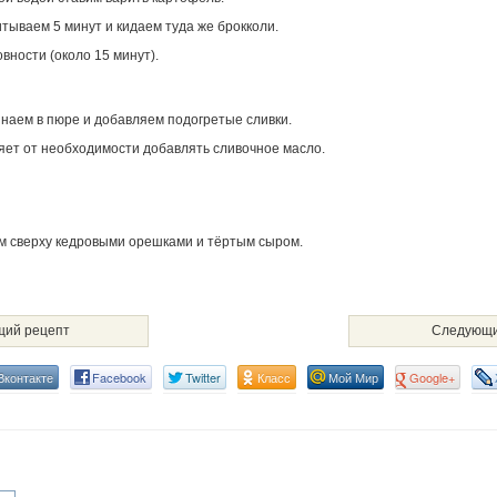
читываем 5 минут и кидаем туда же брокколи.
вности (около 15 минут).
аем в пюре и добавляем подогретые сливки.
яет от необходимости добавлять сливочное масло.
 сверху кедровыми орешками и тёртым сыром.
ий рецепт
Следующи
Вконтакте
Facebook
Twitter
Класс
Мой Мир
Google+