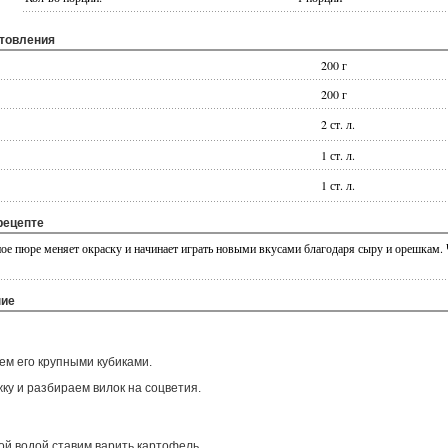
отовления
200 г
200 г
2 ст. л.
1 ст. л.
1 ст. л.
рецепте
е пюре меняет окраску и начинает играть новыми вкусами благодаря сыру и орешкам. 
ние
ем его крупными кубиками.
ку и разбираем вилок на соцветия.
ой водой ставим варить картофель.