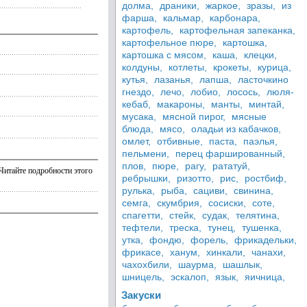
долма,
драники,
жаркое,
зразы,
из
фарша,
кальмар,
карбонара,
картофель,
картофельная запеканка,
картофельное пюре,
картошка,
картошка с мясом,
каша,
клецки,
колдуны,
котлеты,
крокеты,
курица,
кутья,
лазанья,
лапша,
ласточкино
гнездо,
лечо,
лобио,
лосось,
люля-
кебаб,
макароны,
манты,
минтай,
мусака,
мясной пирог,
мясные
блюда,
мясо,
оладьи из кабачков,
омлет,
отбивные,
паста,
паэлья,
пельмени,
перец фаршированный,
плов,
пюре,
рагу,
рататуй,
Читайте подробности этого
ребрышки,
ризотто,
рис,
ростбиф,
рулька,
рыба,
сациви,
свинина,
семга,
скумбрия,
сосиски,
соте,
спагетти,
стейк,
судак,
телятина,
тефтели,
треска,
тунец,
тушенка,
утка,
фондю,
форель,
фрикадельки,
фрикасе,
ханум,
хинкали,
чанахи,
чахохбили,
шаурма,
шашлык,
шницель,
эскалоп,
язык,
яичница,
Закуски