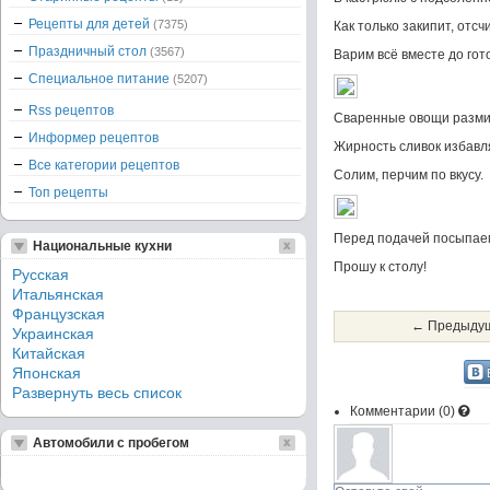
Рецепты для детей
(7375)
Как только закипит, отс
Праздничный стол
(3567)
Варим всё вместе до гото
Специальное питание
(5207)
Rss рецептов
Сваренные овощи размин
Информер рецептов
Жирность сливок избавл
Все категории рецептов
Солим, перчим по вкусу.
Топ рецепты
Перед подачей посыпаем
Национальные кухни
Прошу к столу!
Русская
Итальянская
Французская
← Предыдущ
Украинская
Китайская
Японская
Развернуть весь список
Комментарии (
0
)
Автомобили с пробегом