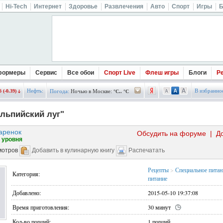
Hi-Tech
Интернет
Здоровье
Развлечения
Авто
Спорт
Игры
Б
формеры
Сервис
Все обои
Спорт Live
Флеш игры
Блоги
Р
Нефть:
В избранно
 (-0.39)
Погода:
Ночью в Москве:
°C.. °C
льпийский луг"
аренок
Обсудить на форуме
|
Д
 уровня
мотров
Добавить в кулинарную книгу
Распечатать
Рецепты
>
Специальное питан
Категория:
питание
Добавлено:
2015-05-10 19:37:08
Время приготовления:
30 минут
Кол-во порций:
1 порций