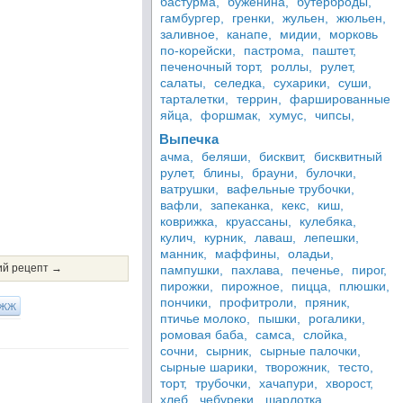
бастурма,
буженина,
бутерброды,
гамбургер,
гренки,
жульен,
жюльен,
заливное,
канапе,
мидии,
морковь
по-корейски,
пастрома,
паштет,
печеночный торт,
роллы,
рулет,
салаты,
селедка,
сухарики,
суши,
тарталетки,
террин,
фаршированные
яйца,
форшмак,
хумус,
чипсы,
Выпечка
ачма,
беляши,
бисквит,
бисквитный
рулет,
блины,
брауни,
булочки,
ватрушки,
вафельные трубочки,
вафли,
запеканка,
кекс,
киш,
коврижка,
круассаны,
кулебяка,
кулич,
курник,
лаваш,
лепешки,
манник,
маффины,
оладьи,
й рецепт →
пампушки,
пахлава,
печенье,
пирог,
пирожки,
пирожное,
пицца,
плюшки,
пончики,
профитроли,
пряник,
ЖЖ
птичье молоко,
пышки,
рогалики,
ромовая баба,
самса,
слойка,
сочни,
сырник,
сырные палочки,
сырные шарики,
творожник,
тесто,
торт,
трубочки,
хачапури,
хворост,
хлеб,
чебуреки,
шарлотка,