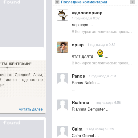
Последние комментарии
ждолоиориор
1 год назад в 0:32
лоршрро ...
В Конкурсе экологических проектов в Подмосковье активно участвовала молодежь :: NewsRbk.ru...
оршр
1 год назад в 0:32
лтлт дллтд
...
В Конкурсе экологических проектов в Подмосковье активно участвовала молодежь :: NewsRbk.ru...
 "ТАШКЕНТСКИЙ"
гионах Средней Азии,
Panos
1 год назад в 7:31
й имеют одинаковое
Panos Naidin ...
ри...
...
Riahnna
1 год назад в 6:56
Riahnna Dempster ...
Читать далее
...
Caira
1 год назад в 3:25
Caira Grohol ...