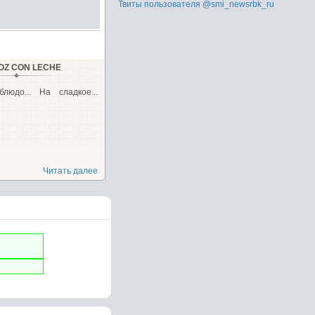
Твиты пользователя @smi_newsrbk_ru
OZ CON LECHE
людо... На сладкое...
Читать далее