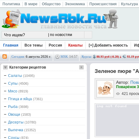
Политика
В мире
Общество
Экономика
Происшествия
Культура
Главная
Все темы
Россия
Каналы
[+] Добавить новость
И
Сегодня:
6 августа 2026 г.
MSK
14
:
57
Курсы:
80.93 руб (-0.20)
93.19 руб
Категории рецептов
Зелeное пюре "А
Салаты
(10495)
Автор:
Пов
Супы
(4506)
Поварёнок 3
Мясо
(8919)
421 прос
Птица и яйца
(7361)
Рыба
(3698)
Овощи
(1583)
Десерты
(10780)
Выпечка
(15352)
Соусы
(874)