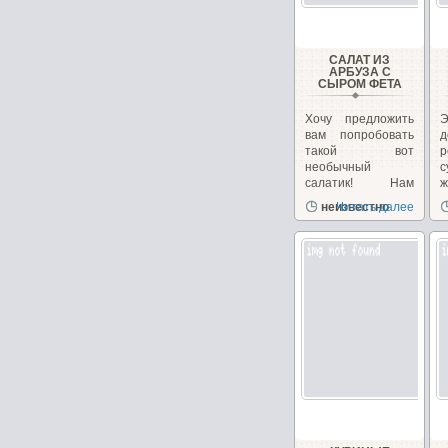
САЛАТ ИЗ
АРБУЗА С
СЫРОМ ФЕТА
Хочу предложить
вам попробовать
такой вот
необычный
салатик! Нам
иногда
д
неизвестно
Читать далее
надоедает...