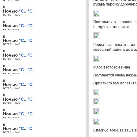
рукава парочку дорочек 
в
Ночью
°C.. °C
ветер – м/c
в
Поставить в заранее р
Ночью
°C.. °C
градусах, около часа.
ветер – м/c
в
Ночью
°C.. °C
ветер – м/c
Через час достать из 
середине), запечь до ру
в
Ночью
°C.. °C
ветер – м/c
в
Мясо в готовом виде!
Ночью
°C.. °C
ветер – м/c
Получается очень нежны
в
Приятного вам аппетита
Ночью
°C.. °C
ветер – м/c
в
Ночью
°C.. °C
ветер – м/c
в
Ночью
°C.. °C
ветер – м/c
в
Ночью
°C.. °C
Спасибо всем, за ваше 
ветер – м/c