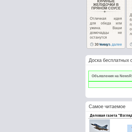
КУРИНЫЕ
ЖЕЛУДОЧКИ В
ПРЯНОМ СОУСЕ
Д
Отличная идея
б
для обеда или
п
ужина. Ваши
о
домочадцы не
л
останутся
равнодушными....
30 минут
Читать далее
Доска бесплатных 
Объявления на NewsR
Самое читаемое