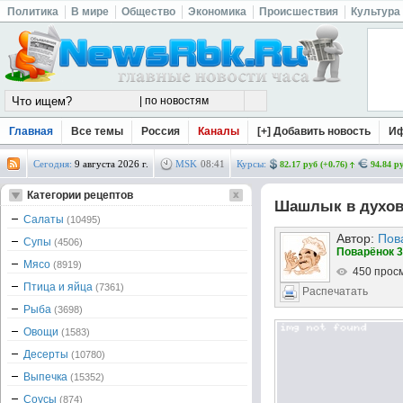
Политика
В мире
Общество
Экономика
Происшествия
Культура
Главная
Все темы
Россия
Каналы
[+] Добавить новость
И
Сегодня:
9 августа 2026 г.
MSK
08
:
41
Курсы:
82.17 руб (+0.76)
94.84 ру
Категории рецептов
Шашлык в духов
Салаты
(10495)
Автор:
Пов
Супы
(4506)
Поварёнок 3
Мясо
(8919)
450 прос
Птица и яйца
(7361)
Распечатать
Рыба
(3698)
Овощи
(1583)
Десерты
(10780)
Выпечка
(15352)
Соусы
(874)