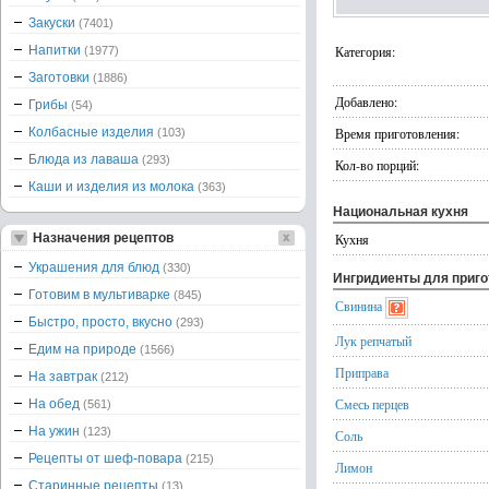
Закуски
(7401)
Напитки
Категория:
(1977)
Заготовки
(1886)
Добавлено:
Грибы
(54)
Колбасные изделия
Время приготовления:
(103)
Блюда из лаваша
(293)
Кол-во порций:
Каши и изделия из молока
(363)
Национальная кухня
Назначения рецептов
Кухня
Украшения для блюд
(330)
Ингридиенты для приг
Готовим в мультиварке
(845)
Свинина
Быстро, просто, вкусно
(293)
Лук репчатый
Едим на природе
(1566)
Приправа
На завтрак
(212)
Смесь перцев
На обед
(561)
На ужин
(123)
Соль
Рецепты от шеф-повара
(215)
Лимон
Старинные рецепты
(13)