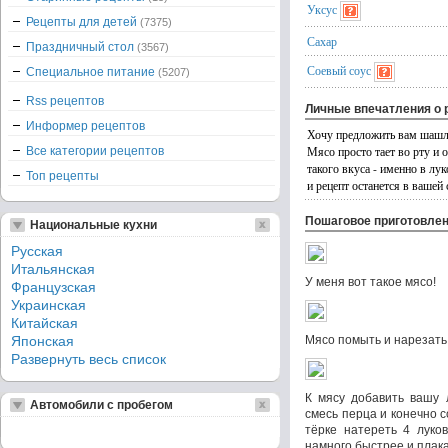
Уксус
Рецепты для детей
(7375)
Сахар
Праздничный стол
(3567)
Соевый соус
Специальное питание
(5207)
Rss рецептов
Личные впечатления о 
Информер рецептов
Хочу предложить вам шашл
Мясо просто тает во рту и
Все категории рецептов
такого вкуса - именно в лу
Топ рецепты
и рецепт останется в вашей 
Пошаговое приготовле
Национальные кухни
Русская
Итальянская
У меня вот такое мясо!
Французская
Украинская
Китайская
Японская
Мясо помыть и нарезать 
Развернуть весь список
К мясу добавить вашу 
Автомобили с пробегом
смесь перца и конечно 
тёрке натереть 4 луко
намного быстрее и плака