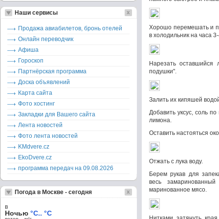
Наши сервисы
Хорошо перемешать и по
Продажа авиабилетов, бронь отелей
в холодильник на часа 3-
Онлайн переводчик
Афиша
Гороскоп
Нарезать оставшийся л
Партнёрская программа
подушки".
Доска объявлений
Карта сайта
Залить их кипяшей водой
Фото хостинг
Добавить уксус, соль по
Закладки для Вашего сайта
лимона.
Лента новостей
Оставить настояться око
Фото лента новостей
KMdvere.cz
EkoDvere.cz
Отжать с лука воду.
программа передач на 09.08.2026
Берем рукав для запек
весь замаринованный
маринованное мясо.
Погода в Москве - сегодня
в
Ночью
°C.. °C
Нитками затянуть края
ветер – м/c