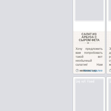
САЛАТ ИЗ
АРБУЗА С
СЫРОМ ФЕТА
Хочу предложить
вам попробовать
такой вот
необычный
салатик! Нам
иногда
д
неизвестно
Читать далее
надоедает...