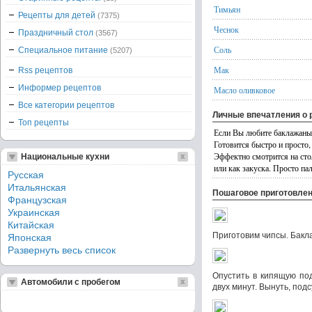
Тимьян
Рецепты для детей
(7375)
Чеснок
Праздничный стол
(3567)
Соль
Специальное питание
(5207)
Мак
Rss рецептов
Информер рецептов
Масло оливковое
Все категории рецептов
Личные впечатления о 
Топ рецепты
Если Вы любите баклажаны и
Готовится быстро и просто
Эффектно смотрится на сто
Национальные кухни
или как закуска. Просто п
Русская
Итальянская
Пошаговое приготовле
Французская
Украинская
Китайская
Приготовим чипсы. Бакл
Японская
Развернуть весь список
Опустить в кипящую по
Автомобили с пробегом
двух минут. Вынуть, под