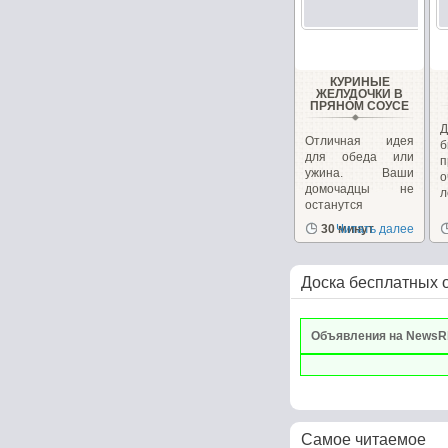
КУРИНЫЕ
ЖЕЛУДОЧКИ В
ПРЯНОМ СОУСЕ
Д
Отличная идея
б
для обеда или
п
ужина. Ваши
о
домочадцы не
л
останутся
равнодушными....
30 минут
Читать далее
Доска бесплатных 
Объявления на NewsR
Самое читаемое