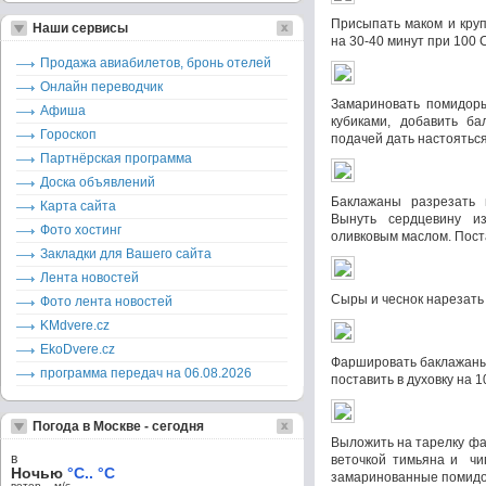
Присыпать маком и круп
Наши сервисы
на 30-40 минут при 100 
Продажа авиабилетов, бронь отелей
Онлайн переводчик
Замариновать помидоры
Афиша
кубиками, добавить ба
Гороскоп
подачей дать настояться
Партнёрская программа
Доска объявлений
Баклажаны разрезать п
Карта сайта
Вынуть сердцевину и
Фото хостинг
оливковым маслом. Поста
Закладки для Вашего сайта
Лента новостей
Сыры и чеснок нарезать 
Фото лента новостей
KMdvere.cz
EkoDvere.cz
Фаршировать баклажаны
программа передач на 06.08.2026
поставить в духовку на 1
Погода в Москве - сегодня
Выложить на тарелку ф
в
веточкой тимьяна и чи
Ночью
°C.. °C
замаринованные помид
ветер – м/c