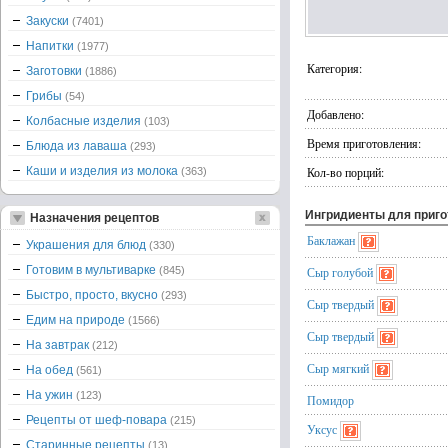
Закуски
(7401)
Напитки
(1977)
Категория:
Заготовки
(1886)
Грибы
(54)
Добавлено:
Колбасные изделия
(103)
Время приготовления:
Блюда из лаваша
(293)
Каши и изделия из молока
Кол-во порций:
(363)
Ингридиенты для приг
Назначения рецептов
Баклажан
Украшения для блюд
(330)
Готовим в мультиварке
(845)
Сыр голубой
Быстро, просто, вкусно
(293)
Сыр твердый
Едим на природе
(1566)
Сыр твердый
На завтрак
(212)
Сыр мягкий
На обед
(561)
На ужин
(123)
Помидор
Рецепты от шеф-повара
(215)
Уксус
Старинные рецепты
(13)