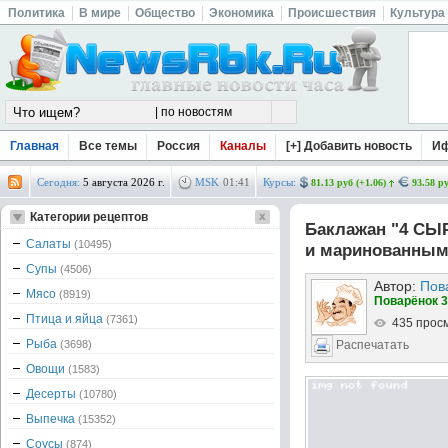
Политика
В мире
Общество
Экономика
Происшествия
Культура
Главная
Все темы
Россия
Каналы
[+] Добавить новость
И
Сегодня:
5 августа 2026 г.
MSK
01
:
41
Курсы:
81.13 руб (+1.06)
93.58 ру
Категории рецептов
Баклажан "4 СЫР
Салаты
(10495)
и маринованным
Супы
(4506)
Автор:
Пов
Мясо
(8919)
Поварёнок 3
Птица и яйца
(7361)
435 прос
Рыба
(3698)
Распечатать
Овощи
(1583)
Десерты
(10780)
Выпечка
(15352)
Соусы
(874)