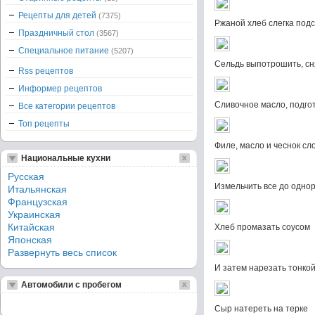
Рецепты для детей
(7375)
Ржаной хлеб слегка подс
Праздничный стол
(3567)
Специальное питание
(5207)
Сельдь выпотрошить, сня
Rss рецептов
Информер рецептов
Сливочное масло, подго
Все категории рецептов
Топ рецепты
Филе, масло и чеснок сл
Национальные кухни
Русская
Измельчить все до однор
Итальянская
Французская
Украинская
Китайская
Хлеб промазать соусом
Японская
Развернуть весь список
И затем нарезать тонко
Автомобили с пробегом
Сыр натереть на терке