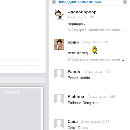
Последние комментарии
ждолоиориор
1 год назад в 0:32
лоршрро ...
В Конкурсе экологических проектов в Подмосковье активно участвовала молодежь :: NewsRbk.ru...
оршр
1 год назад в 0:32
лтлт дллтд
...
В Конкурсе экологических проектов в Подмосковье активно участвовала молодежь :: NewsRbk.ru...
Panos
2 года назад в 7:31
Panos Naidin ...
...
Riahnna
2 года назад в 6:56
Riahnna Dempster ...
...
Caira
2 года назад в 3:25
Caira Grohol ...