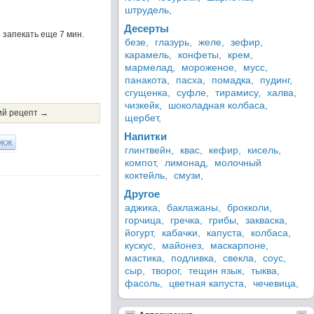
штрудель,
Десерты
 запекать еще 7 мин.
безе,
глазурь,
желе,
зефир,
карамель,
конфеты,
крем,
мармелад,
мороженое,
мусс,
панакота,
пасха,
помадка,
пудинг,
сгущенка,
суфле,
тирамису,
халва,
чизкейк,
шоколадная колбаса,
й рецепт →
щербет,
Напитки
ЖЖ
глинтвейн,
квас,
кефир,
кисель,
компот,
лимонад,
молочный
коктейль,
смузи,
Другое
аджика,
баклажаны,
брокколи,
горчица,
гречка,
грибы,
закваска,
йогурт,
кабачки,
капуста,
колбаса,
кускус,
майонез,
маскарпоне,
мастика,
подливка,
свекла,
соус,
сыр,
творог,
тещин язык,
тыква,
фасоль,
цветная капуста,
чечевица,