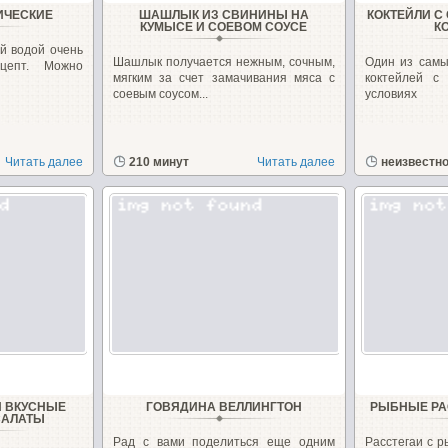
ИЧЕСКИЕ
ШАШЛЫК ИЗ СВИНИНЫ НА
КОКТЕЙЛИ С
КУМЫСЕ И СОЕВОМ СОУСЕ
К
й водой очень
Шашлык получается нежным, сочным,
Один из самы
цепт. Можно
мягким за счет замачивания мяса с
коктейлей с
соевым соусом...
условиях
Читать далее
210 минут
Читать далее
неизвестн
И ВКУСНЫЕ
ГОВЯДИНА ВЕЛЛИНГТОН
РЫБНЫЕ РА
САЛАТЫ
Рад с вами поделиться еще одним
Расстегаи с р