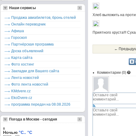
Наши сервисы
Хлеб выложить на против
Продажа авиабилетов, бронь отелей
Онлайн переводчик
Афиша
Приятного хруста!!! Суха
Гороскоп
Партнёрская программа
← Предыдущ
Доска объявлений
Карта сайта
Фото хостинг
Закладки для Вашего сайта
Комментарии (
0
)
Лента новостей
Фото лента новостей
KMdvere.cz
EkoDvere.cz
программа передач на 08.08.2026
Погода в Москве - сегодня
в
Ночью
°C.. °C
ветер – м/c