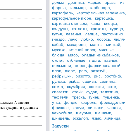
долма,
драники,
жаркое,
зразы,
из
фарша,
кальмар,
карбонара,
картофель,
картофельная запеканка,
картофельное пюре,
картошка,
картошка с мясом,
каша,
клецки,
колдуны,
котлеты,
крокеты,
курица,
кутья,
лазанья,
лапша,
ласточкино
гнездо,
лечо,
лобио,
лосось,
люля-
кебаб,
макароны,
манты,
минтай,
мусака,
мясной пирог,
мясные
блюда,
мясо,
оладьи из кабачков,
омлет,
отбивные,
паста,
паэлья,
пельмени,
перец фаршированный,
плов,
пюре,
рагу,
рататуй,
ребрышки,
ризотто,
рис,
ростбиф,
рулька,
рыба,
сациви,
свинина,
семга,
скумбрия,
сосиски,
соте,
спагетти,
стейк,
судак,
телятина,
тефтели,
треска,
тунец,
тушенка,
салатами. А еще это
утка,
фондю,
форель,
фрикадельки,
атные сухарики в домашних
фрикасе,
ханум,
хинкали,
чанахи,
чахохбили,
шаурма,
шашлык,
шницель,
эскалоп,
язык,
яичница,
Закуски