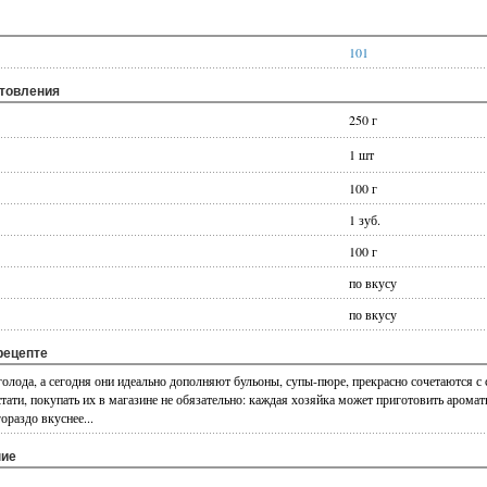
101
отовления
250 г
1 шт
100 г
1 зуб.
100 г
по вкусу
по вкусу
рецепте
 голода, а сегодня они идеально дополняют бульоны, супы-пюре, прекрасно сочетаются с 
стати, покупать их в магазине не обязательно: каждая хозяйка может приготовить аром
ораздо вкуснее...
ние