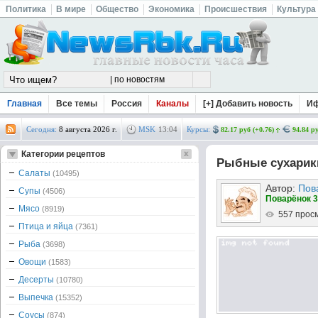
Политика
В мире
Общество
Экономика
Происшествия
Культура
Главная
Все темы
Россия
Каналы
[+] Добавить новость
И
Сегодня:
8 августа 2026 г.
MSK
13
04
Курсы:
82.17 руб (+0.76)
94.84 ру
Категории рецептов
Рыбные сухарик
Салаты
(10495)
Автор:
Пов
Супы
(4506)
Поварёнок 3
Мясо
(8919)
557 прос
Птица и яйца
(7361)
Рыба
(3698)
Овощи
(1583)
Десерты
(10780)
Выпечка
(15352)
Соусы
(874)