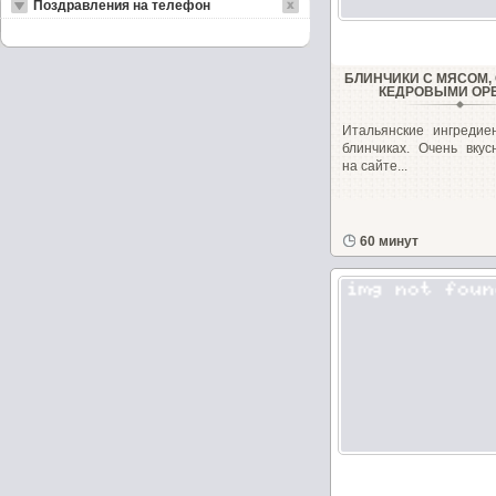
Поздравления на телефон
БЛИНЧИКИ С МЯСОМ,
КЕДРОВЫМИ ОР
Итальянские ингредие
блинчиках. Очень вкус
на сайте...
60 минут