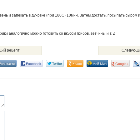
ень и запекать в духовке (при 180С) 10мин. Затем достать, посыпать сыром и
рики аналогично можно готовить со вкусом грибов, ветчины и т. д
ий рецепт
Следующи
Вконтакте
Facebook
Twitter
Класс
Мой Мир
Google+