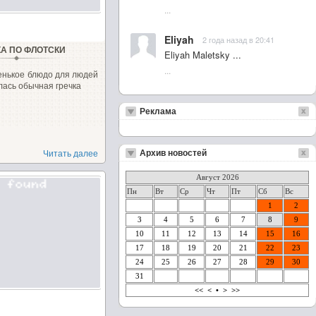
...
Eliyah
2 года назад в 20:41
КА ПО ФЛОТСКИ
Eliyah Maletsky ...
...
енькое блюдо для людей
ась обычная гречка
Реклама
Архив новостей
Читать далее
Август 2026
Пн
Вт
Ср
Чт
Пт
Сб
Вс
1
2
3
4
5
6
7
8
9
10
11
12
13
14
15
16
17
18
19
20
21
22
23
24
25
26
27
28
29
30
31
<<
<
•
>
>>