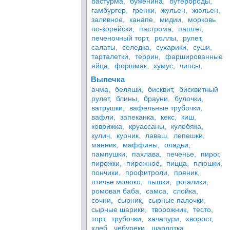
бастурма,
буженина,
бутерброды,
гамбургер,
гренки,
жульен,
жюльен,
заливное,
канапе,
мидии,
морковь
по-корейски,
пастрома,
паштет,
печеночный торт,
роллы,
рулет,
салаты,
селедка,
сухарики,
суши,
тарталетки,
террин,
фаршированные
яйца,
форшмак,
хумус,
чипсы,
Выпечка
ачма,
беляши,
бисквит,
бисквитный
рулет,
блины,
брауни,
булочки,
ватрушки,
вафельные трубочки,
вафли,
запеканка,
кекс,
киш,
коврижка,
круассаны,
кулебяка,
кулич,
курник,
лаваш,
лепешки,
манник,
маффины,
оладьи,
пампушки,
пахлава,
печенье,
пирог,
пирожки,
пирожное,
пицца,
плюшки,
пончики,
профитроли,
пряник,
птичье молоко,
пышки,
рогалики,
ромовая баба,
самса,
слойка,
сочни,
сырник,
сырные палочки,
сырные шарики,
творожник,
тесто,
торт,
трубочки,
хачапури,
хворост,
хлеб,
чебуреки,
шарлотка,