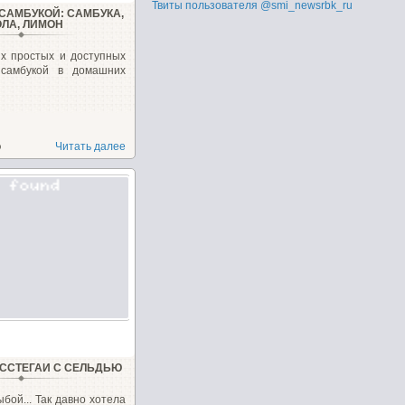
Твиты пользователя @smi_newsrbk_ru
 САМБУКОЙ: САМБУКА,
ОЛА, ЛИМОН
х простых и доступных
 самбукой в домашних
о
Читать далее
ССТЕГАИ С СЕЛЬДЬЮ
ыбой... Так давно хотела