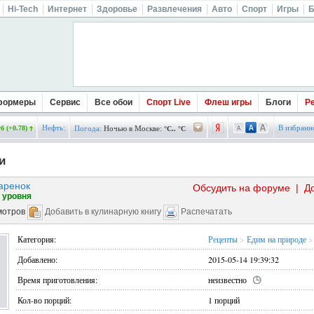
Hi-Tech
Интернет
Здоровье
Развлечения
Авто
Спорт
Игры
Б
формеры
Сервис
Все обои
Спорт Live
Флеш игры
Блоги
Р
Нефть:
В избранн
б (+0.78)
Погода:
Ночью в Москве:
°C.. °C
и
аренок
Обсудить на форуме
|
Д
 уровня
мотров
Добавить в кулинарную книгу
Распечатать
Категория:
Рецепты
>
Едим на природе
>
Добавлено:
2015-05-14 19:39:32
Время приготовления:
неизвестно
Кол-во порций:
1 порций