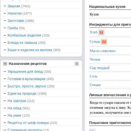
Закуски
(7401)
Национальная кухня
Напитки
(1977)
Кухня
Заготовки
(1886)
Ингридиенты для приг
Грибы
(54)
Хлеб
Колбасные изделия
(103)
Сельдь
Блюда из лаваша
(293)
Каши и изделия из молока
(363)
Масло сливочное
Чеснок
Назначения рецептов
Сыр твердый
Украшения для блюд
(330)
Соль
Готовим в мультиварке
(845)
Специи
Быстро, просто, вкусно
(293)
Едим на природе
(1566)
Личные впечатления о 
На завтрак
(212)
Когда-то сухари спасали от
отличная закуска к пиву. К
На обед
(561)
условиях, получаются они г
На ужин
(123)
Рецепты от шеф-повара
Пошаговое приготовле
(215)
Старинные рецепты
(13)