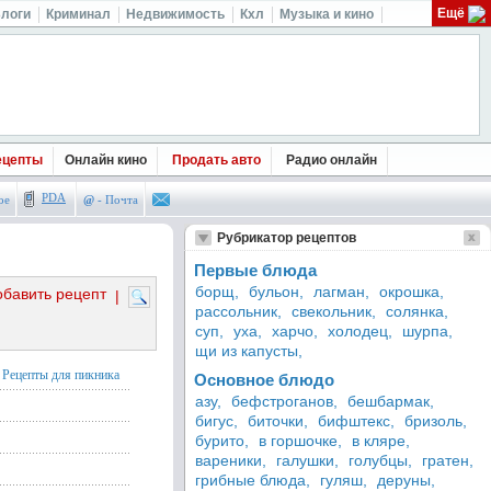
Ещё
логи
Криминал
Недвижимость
Кхл
Музыка и кино
ецепты
Онлайн кино
Продать авто
Радио онлайн
PDA
ое
@
- Почта
Рубрикатор рецептов
Первые блюда
борщ,
бульон,
лагман,
окрошка,
обавить рецепт
|
рассольник,
свекольник,
солянка,
суп,
уха,
харчо,
холодец,
шурпа,
щи из капусты,
Рецепты для пикника
Основное блюдо
азу,
бефстроганов,
бешбармак,
бигус,
биточки,
бифштекс,
бризоль,
бурито,
в горшочке,
в кляре,
вареники,
галушки,
голубцы,
гратен,
грибные блюда,
гуляш,
деруны,