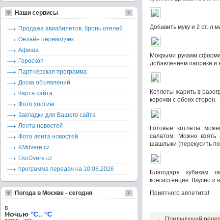
Наши сервисы
Добавить муку и 2 ст. л
Продажа авиабилетов, бронь отелей
Онлайн переводчик
Афиша
Мокрыми руками сформир
Гороскоп
добавлением паприки и 
Партнёрская программа
Доска объявлений
Котлеты жарить в разог
Карта сайта
корочки с обеих сторон.
Фото хостинг
Закладки для Вашего сайта
Лента новостей
Готовые котлеты мож
салатом. Можно взять 
Фото лента новостей
шашлыки (перекусить пок
KMdvere.cz
EkoDvere.cz
программа передач на 10.08.2026
Благодаря кубикам о
консистенция. Вкусно и 
Погода в Москве - сегодня
Приятного аппетита!
в
Ночью
°C.. °C
← Предыдущий реце
ветер – м/c