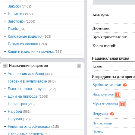
Закуски
(7401)
Напитки
Категория:
(1977)
Заготовки
(1886)
Добавлено:
Грибы
(54)
Колбасные изделия
Время приготовления:
(103)
Блюда из лаваша
(293)
Кол-во порций:
Каши и изделия из молока
(363)
Национальная кухня
Назначения рецептов
Кухня
Украшения для блюд
(330)
Ингридиенты для приг
Готовим в мультиварке
(845)
Крабовые палочки
Быстро, просто, вкусно
(293)
Яйцо куриное
Едим на природе
(1566)
Мука пшеничная
На завтрак
(212)
На обед
(561)
Петрушка
На ужин
(123)
Лук зеленый
Рецепты от шеф-повара
(215)
Чеснок
Старинные рецепты
(13)