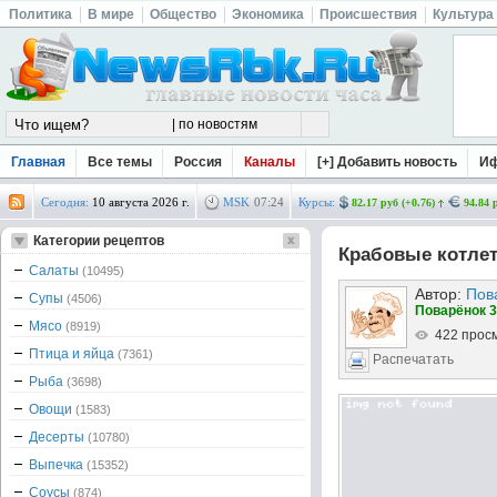
Политика
В мире
Общество
Экономика
Происшествия
Культура
Главная
Все темы
Россия
Каналы
[+] Добавить новость
И
Сегодня:
10 августа 2026 г.
MSK
07
:
24
Курсы:
82.17 руб (+0.76)
94.84 
Категории рецептов
Крабовые котлет
Салаты
(10495)
Автор:
Пов
Супы
(4506)
Поварёнок 3
Мясо
(8919)
422 прос
Птица и яйца
(7361)
Распечатать
Рыба
(3698)
Овощи
(1583)
Десерты
(10780)
Выпечка
(15352)
Соусы
(874)