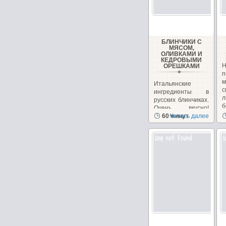
БЛИНЧИКИ С
МЯСОМ,
ОЛИВКАМИ И
КЕДРОВЫМИ
ОРЕШКАМИ
п
Итальянские
ингредиенты в
л
русских блинчиках.
б
Очень вкусно!
Необычно, на
60 минут
Читать далее
сайте...