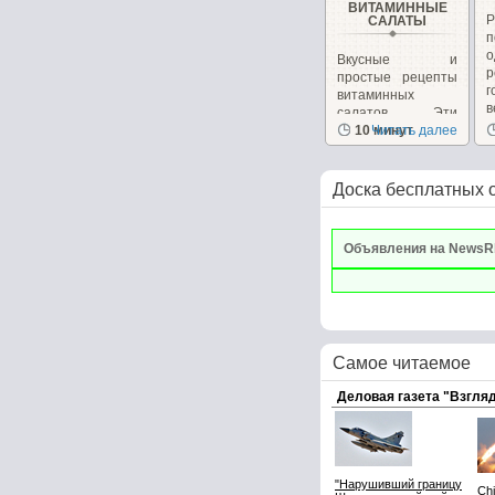
ВИТАМИННЫЕ
САЛАТЫ
Вкусные и
р
простые рецепты
г
витаминных
в
салатов. Эти
салаты очень
10 минут
Читать далее
вкусные сами...
Доска бесплатных 
Объявления на NewsR
Самое читаемое