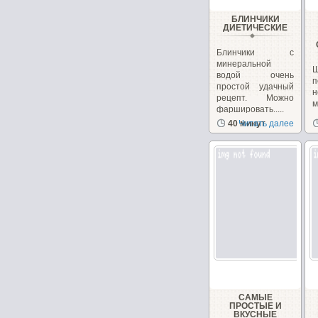
БЛИНЧИКИ
ДИЕТИЧЕСКИЕ
Блинчики с
минеральной
водой очень
п
простой удачный
н
рецепт. Можно
фаршировать.....
з
40 минут
Читать далее
с
САМЫЕ
ПРОСТЫЕ И
ВКУСНЫЕ