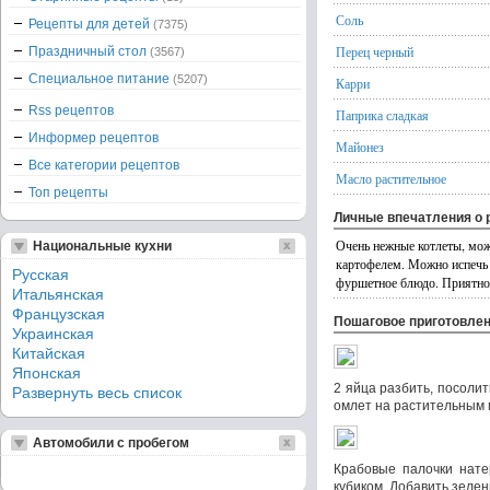
Соль
Рецепты для детей
(7375)
Перец черный
Праздничный стол
(3567)
Специальное питание
(5207)
Карри
Rss рецептов
Паприка сладкая
Информер рецептов
Майонез
Все категории рецептов
Масло растительное
Топ рецепты
Личные впечатления о 
Очень нежные котлеты, мож
Национальные кухни
картофелем. Можно испечь 
Русская
фуршетное блюдо. Приятног
Итальянская
Французская
Пошаговое приготовле
Украинская
Китайская
Японская
2 яйца разбить, посолит
Развернуть весь список
омлет на растительным м
Автомобили с пробегом
Крабовые палочки нате
кубиком. Добавить зелен