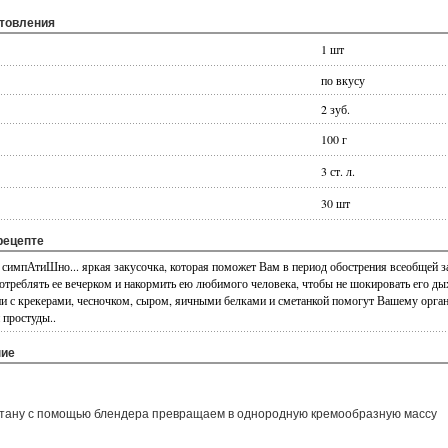
отовления
1 шт
по вкусу
2 зуб.
100 г
3 ст. л.
30 шт
рецепте
 и симпАтиШно... яркая закусочка, которая поможет Вам в период обострения всеобщей з
употреблять ее вечерком и накормить ею любимого человека, чтобы не шокировать его ды
нии с крекерами, чесночком, сыром, яичными белками и сметанкой помогут Вашему орга
 простуды..
ние
сметану с помощью блендера превращаем в однородную кремообразную массу