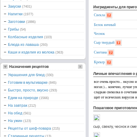
Закуски
(7401)
Ингридиенты для приг
Напитки
(1977)
Свекла
Заготовки
(1886)
Белок яичный
Грибы
(54)
Чеснок
Колбасные изделия
(103)
Сыр твердый
Блюда из лаваша
(293)
Сметана
Каши и изделия из молока
(363)
Крекер
Назначения рецептов
Личные впечатления о 
Украшения для блюд
(330)
все очень просто... вкусно
Готовим в мультиварке
(845)
ногах:)... конечно, лучше 
Быстро, просто, вкусно
(293)
сладкая свеколка в сочета
щит от всяческих вирусов и
Едим на природе
(1566)
На завтрак
(212)
Пошаговое приготовле
На обед
(561)
На ужин
(123)
сыр, свеклу, чеснок и 
Рецепты от шеф-повара
(215)
Старинные рецепты
(13)