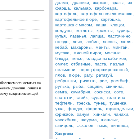
долма,
драники,
жаркое,
зразы,
из
фарша,
кальмар,
карбонара,
картофель,
картофельная запеканка,
картофельное пюре,
картошка,
картошка с мясом,
каша,
клецки,
колдуны,
котлеты,
крокеты,
курица,
кутья,
лазанья,
лапша,
ласточкино
гнездо,
лечо,
лобио,
лосось,
люля-
кебаб,
макароны,
манты,
минтай,
мусака,
мясной пирог,
мясные
блюда,
мясо,
оладьи из кабачков,
омлет,
отбивные,
паста,
паэлья,
пельмени,
перец фаршированный,
плов,
пюре,
рагу,
рататуй,
ребрышки,
ризотто,
рис,
ростбиф,
аболеваемости остаться на
рулька,
рыба,
сациви,
свинина,
ханием дракоши.. сочная и
семга,
скумбрия,
сосиски,
соте,
низму создать настоящий
спагетти,
стейк,
судак,
телятина,
тефтели,
треска,
тунец,
тушенка,
утка,
фондю,
форель,
фрикадельки,
фрикасе,
ханум,
хинкали,
чанахи,
чахохбили,
шаурма,
шашлык,
шницель,
эскалоп,
язык,
яичница,
Закуски