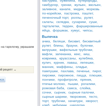
бастурма,
буженина,
бутерброды,
гамбургер,
гренки,
жульен,
жюльен,
заливное,
канапе,
мидии,
морковь
по-корейски,
пастрома,
паштет,
печеночный торт,
роллы,
рулет,
салаты,
селедка,
сухарики,
суши,
тарталетки,
террин,
фаршированные
яйца,
форшмак,
хумус,
чипсы,
Выпечка
ачма,
беляши,
бисквит,
бисквитный
рулет,
блины,
брауни,
булочки,
 на тарелочку, украшаем
ватрушки,
вафельные трубочки,
вафли,
запеканка,
кекс,
киш,
коврижка,
круассаны,
кулебяка,
кулич,
курник,
лаваш,
лепешки,
манник,
маффины,
оладьи,
й рецепт →
пампушки,
пахлава,
печенье,
пирог,
пирожки,
пирожное,
пицца,
плюшки,
ЖЖ
пончики,
профитроли,
пряник,
птичье молоко,
пышки,
рогалики,
ромовая баба,
самса,
слойка,
сочни,
сырник,
сырные палочки,
сырные шарики,
творожник,
тесто,
торт,
трубочки,
хачапури,
хворост,
хлеб,
чебуреки,
шарлотка,