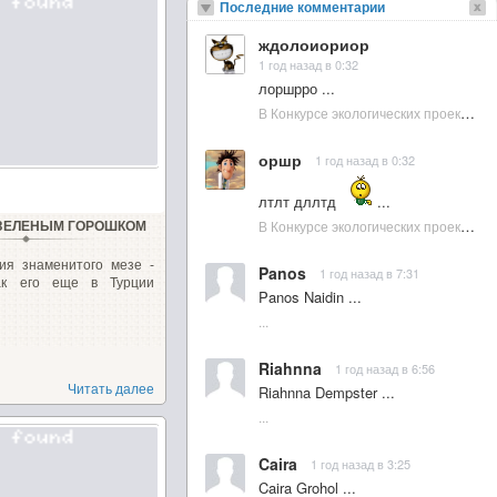
Последние комментарии
ждолоиориор
1 год назад в 0:32
лоршрро ...
В Конкурсе экологических проектов в Подмосковье активно участвовала молодежь :: NewsRbk.ru...
оршр
1 год назад в 0:32
лтлт дллтд
...
В Конкурсе экологических проектов в Подмосковье активно участвовала молодежь :: NewsRbk.ru...
 ЗЕЛЕНЫМ ГОРОШКОМ
ия знаменитого мезе -
Panos
1 год назад в 7:31
ак его еще в Турции
Panos Naidin ...
...
Riahnna
1 год назад в 6:56
Читать далее
Riahnna Dempster ...
...
Caira
1 год назад в 3:25
Caira Grohol ...