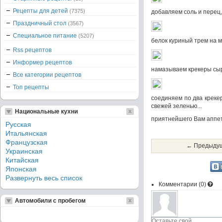
Рецепты для детей
(7375)
добавляем соль и перец,
Праздничный стол
(3567)
Специальное питание
(5207)
белок куриный трем на м
Rss рецептов
Информер рецептов
намазываем крекеры сы
Все категории рецептов
Топ рецепты
соединяем по два креке
свежей зеленью...
Национальные кухни
приятнейшего Вам аппети
Русская
Итальянская
Французская
← Предыдущ
Украинская
Китайская
Японская
Развернуть весь список
Комментарии (
0
)
Автомобили с пробегом