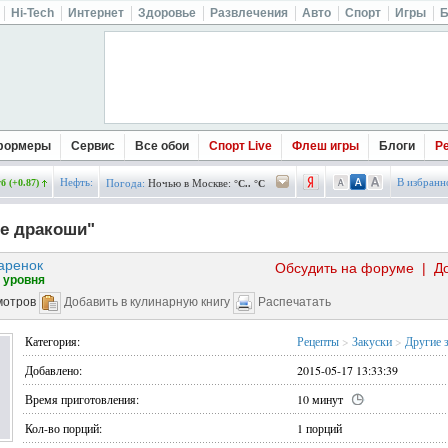
Hi-Tech
Интернет
Здоровье
Развлечения
Авто
Спорт
Игры
Б
формеры
Сервис
Все обои
Спорт Live
Флеш игры
Блоги
Р
Нефть:
В избранн
б (+0.87)
Погода:
Ночью в Москве:
°C.. °C
е дракоши"
аренок
Обсудить на форуме
|
Д
 уровня
мотров
Добавить в кулинарную книгу
Распечатать
Категория:
Рецепты
>
Закуски
>
Другие 
Добавлено:
2015-05-17 13:33:39
Время приготовления:
10 минут
Кол-во порций:
1 порций