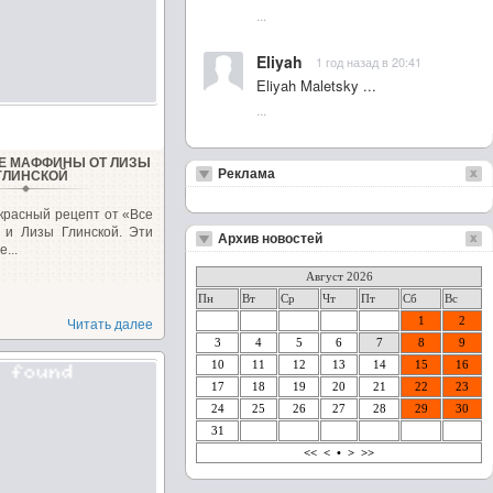
...
Eliyah
1 год назад в 20:41
Eliyah Maletsky ...
...
Е МАФФИНЫ ОТ ЛИЗЫ
Реклама
ГЛИНСКОЙ
красный рецепт от «Все
 и Лизы Глинской. Эти
Архив новостей
...
Август 2026
Пн
Вт
Ср
Чт
Пт
Сб
Вс
1
2
Читать далее
3
4
5
6
7
8
9
10
11
12
13
14
15
16
17
18
19
20
21
22
23
24
25
26
27
28
29
30
31
<<
<
•
>
>>