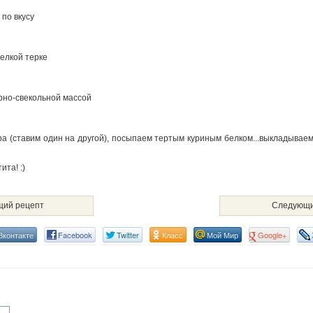
 по вкусу
елкой терке
рно-свекольной массой
ра (ставим один на другой), посыпаем тертым куриным белком...выкладываем
та! :)
ий рецепт
Следующи
Вконтакте
Facebook
Twitter
Класс
Мой Мир
Google+