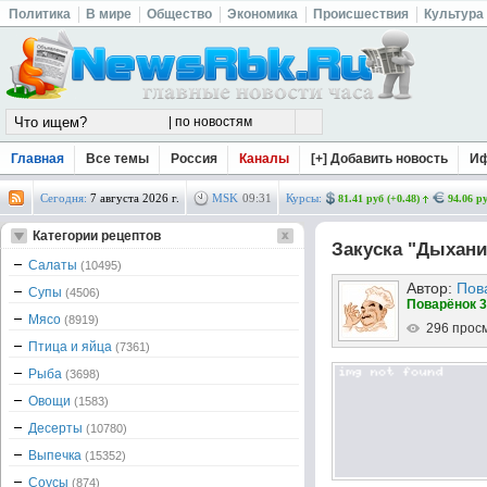
Политика
В мире
Общество
Экономика
Происшествия
Культура
Главная
Все темы
Россия
Каналы
[+] Добавить новость
И
Сегодня:
7 августа 2026 г.
MSK
09
:
31
Курсы:
81.41 руб (+0.48)
94.06 ру
Категории рецептов
Закуска "Дыхани
Салаты
(10495)
Автор:
Пов
Супы
(4506)
Поварёнок 3
Мясо
(8919)
296 прос
Птица и яйца
(7361)
Рыба
(3698)
Овощи
(1583)
Десерты
(10780)
Выпечка
(15352)
Соусы
(874)