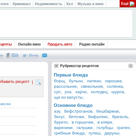
Ещё
логи
Криминал
Недвижимость
Кхл
Музыка и кино
ецепты
Онлайн кино
Продать авто
Радио онлайн
PDA
ое
@
- Почта
Рубрикатор рецептов
Первые блюда
борщ,
бульон,
лагман,
окрошка,
обавить рецепт
|
рассольник,
свекольник,
солянка,
суп,
уха,
харчо,
холодец,
шурпа,
щи из капусты,
закуски
Основное блюдо
азу,
бефстроганов,
бешбармак,
бигус,
биточки,
бифштекс,
бризоль,
бурито,
в горшочке,
в кляре,
вареники,
галушки,
голубцы,
гратен,
грибные блюда,
гуляш,
деруны,