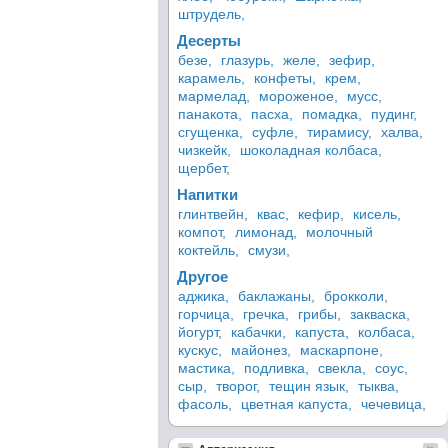
штрудель,
Десерты
безе,
глазурь,
желе,
зефир,
карамель,
конфеты,
крем,
мармелад,
мороженое,
мусс,
панакота,
пасха,
помадка,
пудинг,
сгущенка,
суфле,
тирамису,
халва,
чизкейк,
шоколадная колбаса,
щербет,
Напитки
глинтвейн,
квас,
кефир,
кисель,
компот,
лимонад,
молочный
коктейль,
смузи,
Другое
аджика,
баклажаны,
брокколи,
горчица,
гречка,
грибы,
закваска,
йогурт,
кабачки,
капуста,
колбаса,
кускус,
майонез,
маскарпоне,
мастика,
подливка,
свекла,
соус,
сыр,
творог,
тещин язык,
тыква,
фасоль,
цветная капуста,
чечевица,