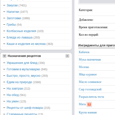
Закуски
(7401)
Категория:
Напитки
(1977)
Заготовки
(1886)
Добавлено:
Грибы
(54)
Время приготовления:
Колбасные изделия
(103)
Кол-во порций:
Блюда из лаваша
(293)
Каши и изделия из молока
(363)
Ингридиенты для приг
Кабачок
Назначения рецептов
Мука пшеничная
Украшения для блюд
(330)
Молоко
Готовим в мультиварке
(845)
Яйцо куриное
Быстро, просто, вкусно
(293)
Масло оливковое
Едим на природе
(1566)
На завтрак
(212)
Сыр голландский
На обед
(561)
Разрыхлитель теста
На ужин
(123)
Мята
Рецепты от шеф-повара
(215)
Крупа манная
Старинные рецепты
(13)