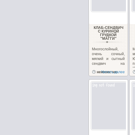
КЛАБ-СЕНДВИЧ
С КУРИНОЙ
ГРУДКОЙ
"МАГГИ"
Многослойный,
очень сочный,
м
мягкий и сытный
сендвич на
п
перекус или
"
неизвестно
Читать далее
закуску!...
з