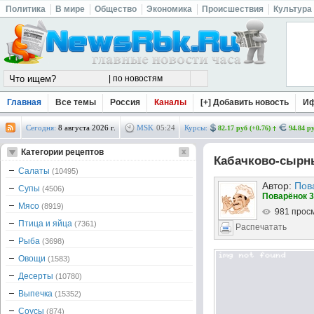
Политика
В мире
Общество
Экономика
Происшествия
Культура
Главная
Все темы
Россия
Каналы
[+] Добавить новость
И
Сегодня:
8 августа 2026 г.
MSK
05
:
24
Курсы:
82.17 руб (+0.76)
94.84 ру
Категории рецептов
Кабачково-сырн
Салаты
(10495)
Автор:
Пов
Супы
(4506)
Поварёнок 3
Мясо
(8919)
981 прос
Птица и яйца
(7361)
Распечатать
Рыба
(3698)
Овощи
(1583)
Десерты
(10780)
Выпечка
(15352)
Соусы
(874)