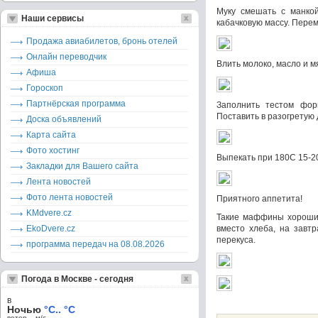
Муку смешать с манкой
Наши сервисы
кабачковую массу. Пере
Продажа авиабилетов, бронь отелей
Онлайн переводчик
Влить молоко, масло и м
Афиша
Гороскоп
Партнёрская программа
Заполнить тестом фо
Поставить в разогретую 
Доска объявлений
Карта сайта
Фото хостинг
Выпекать при 180С 15-20
Закладки для Вашего сайта
Лента новостей
Фото лента новостей
Приятного аппетита!
KMdvere.cz
Такие маффины хороши 
EkoDvere.cz
вместо хлеба, на завтр
перекуса.
программа передач на 08.08.2026
Погода в Москве - сегодня
в
Ночью
°C.. °C
ветер – м/c