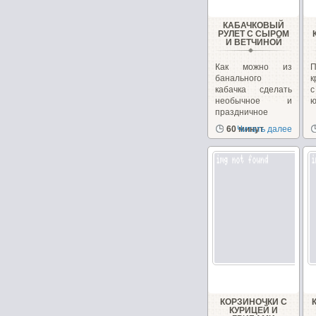
КАБАЧКОВЫЙ
РУЛЕТ С СЫРОМ
И ВЕТЧИНОЙ
Как можно из
банального
к
кабачка сделать
необычное и
ю
праздничное
блюдо. Взяв...
60 минут
Читать далее
КОРЗИНОЧКИ С
КУРИЦЕЙ И