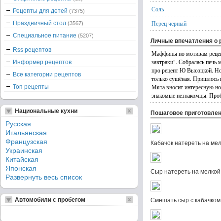
Соль
Рецепты для детей
(7375)
Перец черный
Праздничный стол
(3567)
Специальное питание
(5207)
Личные впечатления о 
Rss рецептов
Маффины по мотивам реце
завтраки". Собралась печь 
Информер рецептов
про рецепт Ю Высоцкой. Но
Все категории рецептов
только сушёная. Пришлось 
Мята вносит интересную н
Топ рецепты
знакомые незнакомцы. Про
Национальные кухни
Пошаговое приготовле
Русская
Итальянская
Французская
Кабачок натереть на мел
Украинская
Китайская
Японская
Сыр натереть на мелкой
Развернуть весь список
Автомобили с пробегом
Смешать сыр с кабачком