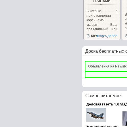
ГРИБАМИ
Быстрые в
В
приготовлении
корзиночки
украсят Ваш
р
праздничный или
к
повседневный...
60 минут
Читать далее
Доска бесплатных 
Объявления на NewsR
Самое читаемое