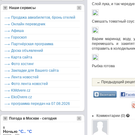
Слой лука, и так чередуе
Наши сервисы
Продажа авиабилетов, бронь отелей
Смешать томатный соус 
Онлайн переводчик
Афиша
Гороскоп
Варим маринад: воду, у
перемешать и закипят
Партнёрская программа
отправить в холодильник
Доска объявлений
Карта сайта
Фото хостинг
Рыбка готова
Закладки для Вашего сайта
Лента новостей
← Предыдущий реце
Фото лента новостей
KMdvere.cz
Вконтакте
Faceb
EkoDvere.cz
программа передач на 07.08.2026
Комментарии (
0
)
Погода в Москве - сегодня
в
Ночью
°C.. °C
ветер – м/c