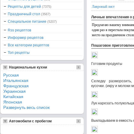
Лавровый лист
Рецепты для детей
(7375)
Праздничный стол
(3567)
Личные впечатления о 
Специальное питание
(5207)
Предлагаю вашему внимани
один раз я перестала покуп
Rss рецептов
место на праздничном стол
Информер рецептов
Все категории рецептов
Пошаговое приготовле
Топ рецепты
Готовим продукты
Национальные кухни
Русская
Итальянская
Селедку разморозить,
Французская
кусочки. (икру и молоки
Украинская
Китайская
Японская
Лук нарезать полукольц
Развернуть весь список
Выкладываем в емкость
Автомобили с пробегом