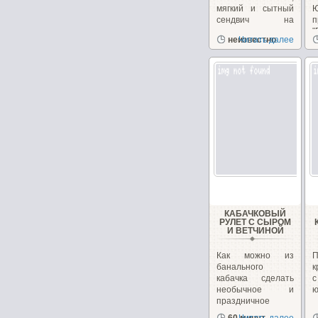
мягкий и сытный
сендвич на
п
перекус или
"
неизвестно
Читать далее
закуску!...
з
КАБАЧКОВЫЙ
РУЛЕТ С СЫРОМ
И ВЕТЧИНОЙ
Как можно из
банального
к
кабачка сделать
необычное и
ю
праздничное
блюдо. Взяв...