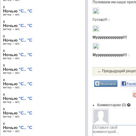
Поливаем им наше прел
в
Ночью
°C.. °C
ветер – м/c
Готово!!!
в
Ночью
°C.. °C
ветер – м/c
в
Мурррррррррррр!!!
Ночью
°C.. °C
ветер – м/c
в
Ночью
°C.. °C
Мурррррррррррр!!!
ветер – м/c
в
Ночью
°C.. °C
← Предыдущий реце
ветер – м/c
в
Вконтакте
Faceb
Ночью
°C.. °C
ветер – м/c
в
Ночью
°C.. °C
ветер – м/c
Комментарии (
0
)
в
Ночью
°C.. °C
ветер – м/c
в
Ночью
°C.. °C
ветер – м/c