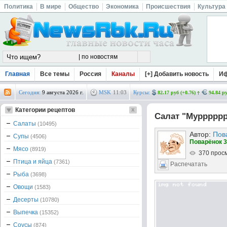
Политика
В мире
Общество
Экономика
Происшествия
Культура
Главная
Все темы
Россия
Каналы
[+] Добавить новость
И
Сегодня:
9 августа 2026 г.
MSK
11
03
Курсы:
82.17 руб (+0.76)
94.84 ру
Категории рецептов
Салат "Мурррррр
Салаты
(10495)
Автор:
Пов
Супы
(4506)
Поварёнок 3
Мясо
(8919)
370 прос
Птица и яйца
(7361)
Распечатать
Рыба
(3698)
Овощи
(1583)
Десерты
(10780)
Выпечка
(15352)
Соусы
(874)