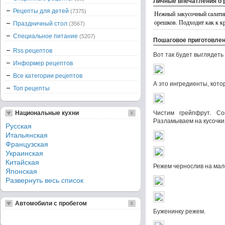
Личные впечатления о 
Рецепты для детей
(7375)
Нежный закусочный салати
орешков. Подходит как к к
Праздничный стол
(3567)
Специальное питание
(5207)
Пошаговое приготовле
Rss рецептов
Вот так будет выглядеть
Информер рецептов
Все категории рецептов
А это ингредиенты, кото
Топ рецепты
Национальные кухни
Чистим грейпфрут. Со
Разламываем на кусочки
Русская
Итальянская
Французская
Украинская
Китайская
Режем чернослив на мале
Японская
Развернуть весь список
Автомобили с пробегом
Буженинку режем.