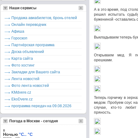
Наши сервисы
А в это время, под стол
решил испытать судьб
Продажа авиабилетов, бронь отелей
бужениной -оставались 
Онлайн переводчик
Афиша
Выкладываем теперь буж
Гороскоп
Партнёрская программа
Доска объявлений
Открываем мeд. Я п
Карта сайта
орешками.
Фото хостинг
Закладки для Вашего сайта
Лента новостей
Фото лента новостей
KMdvere.cz
Теперь горчичку в зерн
EkoDvere.cz
мeдом. Пробуем соус на
программа передач на 09.08.2026
случае, кто-то люби
пряность.
Погода в Москве - сегодня
в
Ночью
°C.. °C
ветер – м/c