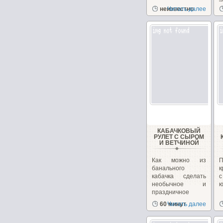
перекус или
"
неизвестно
Читать далее
закуску!...
з
КАБАЧКОВЫЙ
РУЛЕТ С СЫРОМ
И ВЕТЧИНОЙ
Как можно из
банального
к
кабачка сделать
необычное и
ю
праздничное
блюдо. Взяв...
60 минут
Читать далее