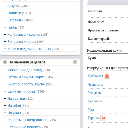
Закуски
(7401)
Категория:
Напитки
(1977)
Заготовки
(1886)
Добавлено:
Грибы
(54)
Время приготовления:
Колбасные изделия
(103)
Кол-во порций:
Блюда из лаваша
(293)
Каши и изделия из молока
(363)
Национальная кухня
Кухня
Назначения рецептов
Ингридиенты для приг
Украшения для блюд
(330)
Грейпфрут
Готовим в мультиварке
(845)
Чернослив
Быстро, просто, вкусно
(293)
Едим на природе
(1566)
Миндаль
На завтрак
(212)
Буженина
На обед
(561)
Мед
На ужин
(123)
Горчица
Рецепты от шеф-повара
(215)
Старинные рецепты
(13)