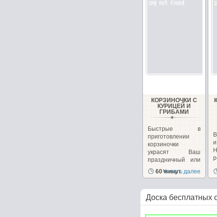
КОРЗИНОЧКИ С
КУРИЦЕЙ И
ГРИБАМИ
Быстрые в
В
приготовлении
корзиночки
украсят Ваш
р
праздничный или
к
повседневный...
60 минут
Читать далее
Доска бесплатных 