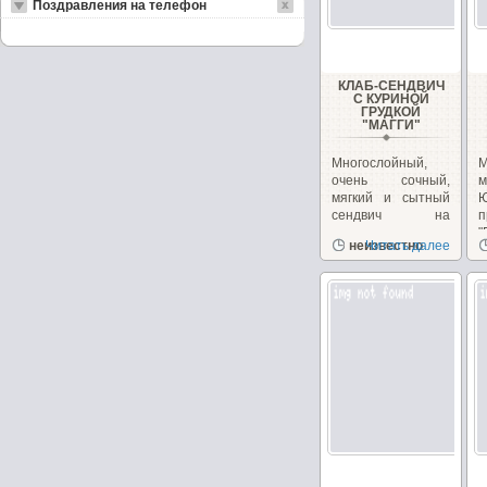
Поздравления на телефон
КЛАБ-СЕНДВИЧ
С КУРИНОЙ
ГРУДКОЙ
"МАГГИ"
Многослойный,
очень сочный,
м
мягкий и сытный
сендвич на
п
перекус или
"
неизвестно
Читать далее
закуску!...
з