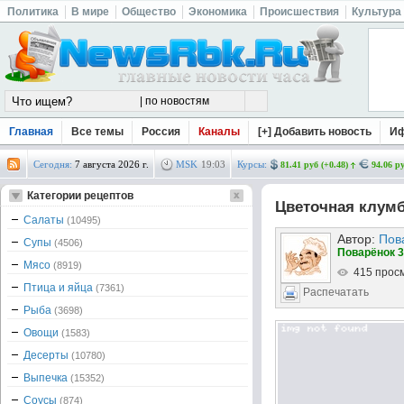
Политика
В мире
Общество
Экономика
Происшествия
Культура
Главная
Все темы
Россия
Каналы
[+] Добавить новость
И
Сегодня:
7 августа 2026 г.
MSK
19
:
03
Курсы:
81.41 руб (+0.48)
94.06 ру
Категории рецептов
Цветочная клум
Салаты
(10495)
Автор:
Пов
Супы
(4506)
Поварёнок 3
Мясо
(8919)
415 прос
Птица и яйца
(7361)
Распечатать
Рыба
(3698)
Овощи
(1583)
Десерты
(10780)
Выпечка
(15352)
Соусы
(874)