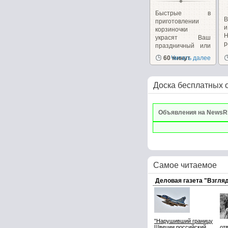
Быстрые в
В
приготовлении
корзиночки
украсят Ваш
р
праздничный или
к
повседневный...
60 минут
Читать далее
Доска бесплатных 
Объявления на NewsR
Самое читаемое