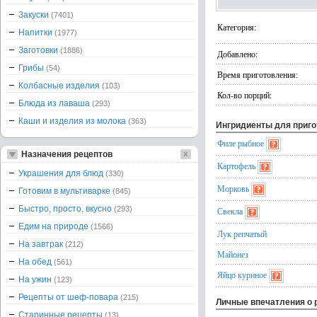
Закуски
(7401)
Категория:
Напитки
(1977)
Заготовки
(1886)
Добавлено:
Грибы
(54)
Время приготовления:
Колбасные изделия
(103)
Кол-во порций:
Блюда из лаваша
(293)
Каши и изделия из молока
(363)
Ингридиенты для приг
Филе рыбное
Назначения рецептов
Картофель
Украшения для блюд
(330)
Морковь
Готовим в мультиварке
(845)
Быстро, просто, вкусно
(293)
Свекла
Едим на природе
(1566)
Лук репчатый
На завтрак
(212)
Майонез
На обед
(561)
Яйцо куриное
На ужин
(123)
Рецепты от шеф-повара
(215)
Личные впечатления о 
Старинные рецепты
(13)