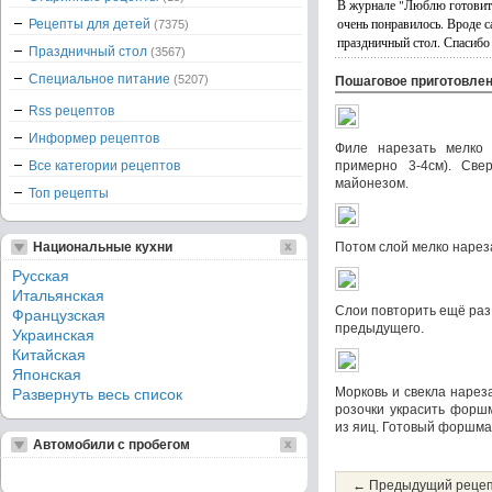
В журнале "Люблю готовить
очень понравилось. Вроде 
Рецепты для детей
(7375)
праздничный стол. Спасиб
Праздничный стол
(3567)
Специальное питание
(5207)
Пошаговое приготовле
Rss рецептов
Информер рецептов
Филе нарезать мелко
Все категории рецептов
примерно 3-4см). Све
майонезом.
Топ рецепты
Национальные кухни
Потом слой мелко нарез
Русская
Итальянская
Слои повторить ещё раз
Французская
предыдущего.
Украинская
Китайская
Японская
Морковь и свекла нарез
Развернуть весь список
розочки украсить форш
из яиц. Готовый форшмак
Автомобили с пробегом
← Предыдущий реце