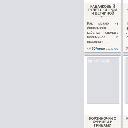
КАБАЧКОВЫЙ
РУЛЕТ С СЫРОМ
И ВЕТЧИНОЙ
Как можно из
банального
к
кабачка сделать
необычное и
ю
праздничное
блюдо. Взяв...
60 минут
Читать далее
КОРЗИНОЧКИ С
КУРИЦЕЙ И
ГРИБАМИ