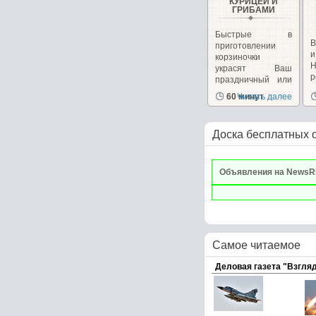
КУРИЦЕЙ И
ГРИБАМИ
Быстрые в
В
приготовлении
корзиночки
украсят Ваш
р
праздничный или
к
повседневный...
60 минут
Читать далее
Доска бесплатных 
Объявления на NewsR
Самое читаемое