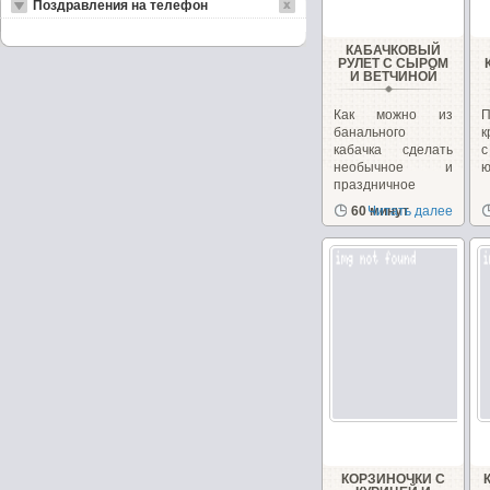
Поздравления на телефон
КАБАЧКОВЫЙ
РУЛЕТ С СЫРОМ
И ВЕТЧИНОЙ
Как можно из
банального
к
кабачка сделать
необычное и
ю
праздничное
блюдо. Взяв...
60 минут
Читать далее
КОРЗИНОЧКИ С