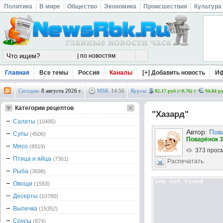
Политика
В мире
Общество
Экономика
Происшествия
Культура
Главная
Все темы
Россия
Каналы
[+] Добавить новость
И
Сегодня:
8 августа 2026 г.
MSK
14
:
56
Курсы:
82.17 руб (+0.76)
94.84 ру
Категории рецептов
"Хазард"
Салаты
(10495)
Автор:
Пов
Супы
(4506)
Поварёнок 3
Мясо
(8919)
373 прос
Птица и яйца
(7361)
Распечатать
Рыба
(3698)
Овощи
(1583)
Десерты
(10780)
Выпечка
(15352)
Соусы
(874)