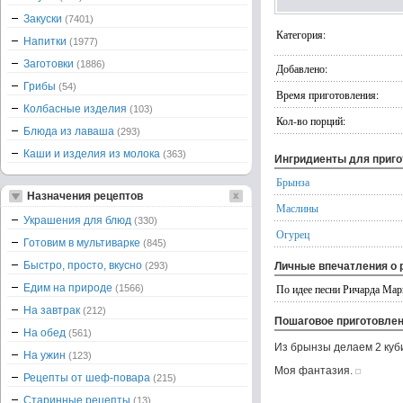
Закуски
(7401)
Категория:
Напитки
(1977)
Заготовки
(1886)
Добавлено:
Грибы
(54)
Время приготовления:
Колбасные изделия
(103)
Кол-во порций:
Блюда из лаваша
(293)
Каши и изделия из молока
(363)
Ингридиенты для приг
Брынза
Назначения рецептов
Маслины
Украшения для блюд
(330)
Огурец
Готовим в мультиварке
(845)
Быстро, просто, вкусно
(293)
Личные впечатления о 
Едим на природе
По идее песни Ричарда Мар
(1566)
На завтрак
(212)
Пошаговое приготовле
На обед
(561)
Из брынзы делаем 2 куби
На ужин
(123)
Моя фантазия.
Рецепты от шеф-повара
(215)
Старинные рецепты
(13)