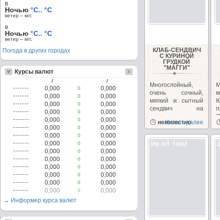
в
Ночью
°C.. °C
ветер – м/c
в
Ночью
°C.. °C
ветер – м/c
КЛАБ-СЕНДВИЧ
Погода в других городах
С КУРИНОЙ
ГРУДКОЙ
"МАГГИ"
Курсы валют
/
/
Многослойный,
0,000
0,000
0
очень сочный,
м
0,000
0,000
0
мягкий и сытный
0,000
0,000
0
сендвич на
п
0,000
0,000
0
перекус или
"
0,000
0,000
0
неизвестно
Читать далее
закуску!...
з
0,000
0,000
0
0,000
0,000
0
0,000
0,000
0
0,000
0,000
0
0,000
0,000
0
0,000
0,000
0
0,000
0,000
0
0,000
0,000
0
0,000
0,000
0
→ Информер курса валют