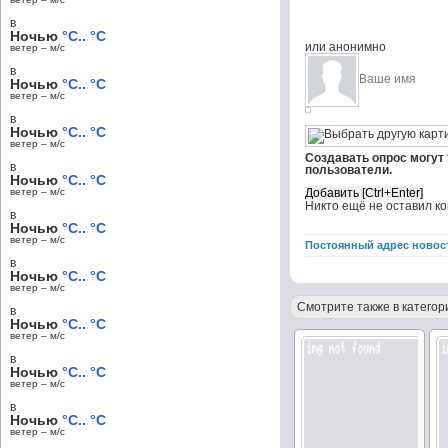
в
Ночью
°C.. °C
или анонимно
ветер – м/c
в
Ночью
°C.. °C
ветер – м/c
в
Ночью
°C.. °C
ветер – м/c
Создавать опрос могут
в
пользователи.
Ночью
°C.. °C
ветер – м/c
Никто ещё не оставил к
в
Ночью
°C.. °C
ветер – м/c
Постоянный адрес новос
в
Ночью
°C.. °C
ветер – м/c
Смотрите также в категор
в
Ночью
°C.. °C
ветер – м/c
в
Ночью
°C.. °C
ветер – м/c
в
Ночью
°C.. °C
ветер – м/c