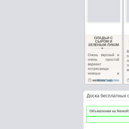
ОЛАДЬИ С
СЫРОМ И
ЗЕЛЕНЫМ ЛУКОМ
В
Очень вкусный и
п
очень простой
вариант
л
потрясающе
м
нежных и
ароматных
неизвестно
Читать далее
оладушек....
Доска бесплатных 
Объявления на NewsR