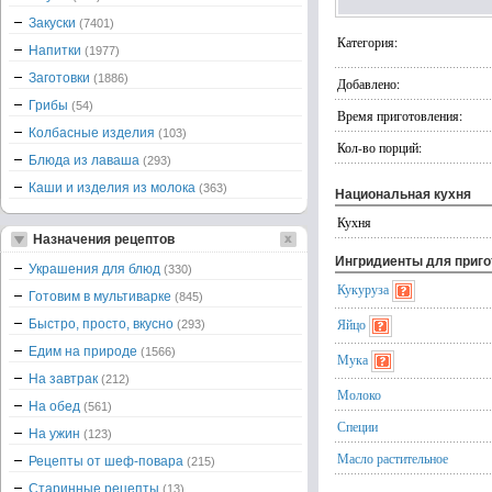
Закуски
(7401)
Категория:
Напитки
(1977)
Заготовки
(1886)
Добавлено:
Грибы
(54)
Время приготовления:
Колбасные изделия
(103)
Кол-во порций:
Блюда из лаваша
(293)
Каши и изделия из молока
(363)
Национальная кухня
Кухня
Назначения рецептов
Ингридиенты для приг
Украшения для блюд
(330)
Кукуруза
Готовим в мультиварке
(845)
Яйцо
Быстро, просто, вкусно
(293)
Едим на природе
(1566)
Мука
На завтрак
(212)
Молоко
На обед
(561)
Специи
На ужин
(123)
Масло растительное
Рецепты от шеф-повара
(215)
Старинные рецепты
(13)