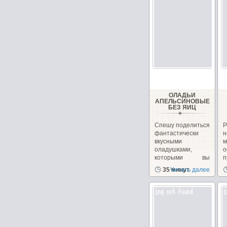
ОЛАДЬИ
АПЕЛЬСИНОВЫЕ
БЕЗ ЯИЦ
Спешу поделиться
Р
фантастически
н
вкусными
м
оладушками,
о
которыми вы
можете
с
35 минут
Читать далее
порадовать...