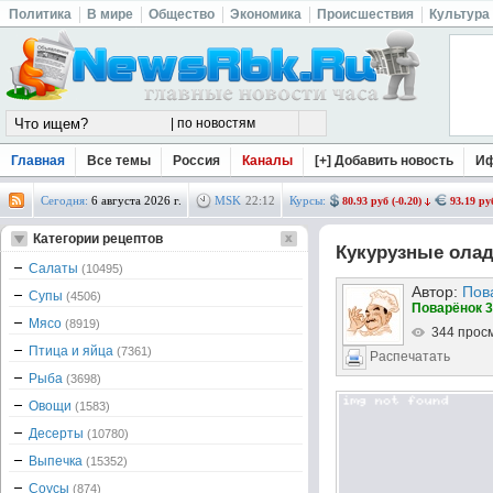
Политика
В мире
Общество
Экономика
Происшествия
Культура
Главная
Все темы
Россия
Каналы
[+] Добавить новость
И
Сегодня:
6 августа 2026 г.
MSK
22
:
12
Курсы:
80.93 руб (-0.20)
93.19 руб
Категории рецептов
Кукурузные ола
Салаты
(10495)
Автор:
Пов
Супы
(4506)
Поварёнок 3
Мясо
(8919)
344 прос
Птица и яйца
(7361)
Распечатать
Рыба
(3698)
Овощи
(1583)
Десерты
(10780)
Выпечка
(15352)
Соусы
(874)