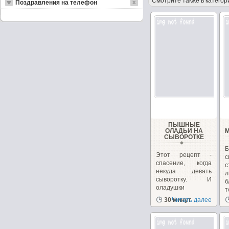
Смотрите также в категор
Поздравления на телефон
ПЫШНЫЕ
ОЛАДЬИ НА
СЫВОРОТКЕ
Б
Этот рецепт -
спасение, когда
некуда девать
л
сыворотку. И
оладушки
т
получаются...
30 минут
Читать далее