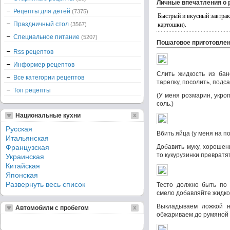
Личные впечатления о 
Рецепты для детей
(7375)
Быстрый и вкусный завтрак.
картошки).
Праздничный стол
(3567)
Специальное питание
(5207)
Пошаговое приготовле
Rss рецептов
Информер рецептов
Слить жидкость из бан
Все категории рецептов
тарелку, посолить, подс
Топ рецепты
(У меня розмарин, укро
соль.)
Национальные кухни
Русская
Вбить яйца (у меня на по
Итальянская
Французская
Добавить муку, хорошен
то кукурузинки превратят
Украинская
Китайская
Японская
Развернуть весь список
Тесто должно быть по 
смело добавляйте жидко
Выкладываем ложкой н
Автомобили с пробегом
обжариваем до румяной 