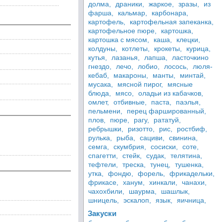
долма,
драники,
жаркое,
зразы,
из
фарша,
кальмар,
карбонара,
картофель,
картофельная запеканка,
картофельное пюре,
картошка,
картошка с мясом,
каша,
клецки,
колдуны,
котлеты,
крокеты,
курица,
кутья,
лазанья,
лапша,
ласточкино
гнездо,
лечо,
лобио,
лосось,
люля-
кебаб,
макароны,
манты,
минтай,
мусака,
мясной пирог,
мясные
блюда,
мясо,
оладьи из кабачков,
омлет,
отбивные,
паста,
паэлья,
пельмени,
перец фаршированный,
плов,
пюре,
рагу,
рататуй,
ребрышки,
ризотто,
рис,
ростбиф,
рулька,
рыба,
сациви,
свинина,
семга,
скумбрия,
сосиски,
соте,
спагетти,
стейк,
судак,
телятина,
тефтели,
треска,
тунец,
тушенка,
утка,
фондю,
форель,
фрикадельки,
фрикасе,
ханум,
хинкали,
чанахи,
чахохбили,
шаурма,
шашлык,
шницель,
эскалоп,
язык,
яичница,
Закуски