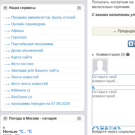
Посыпать натертым на к
желательно горячими.
Наши сервисы
С какими напитками у
Продажа авиабилетов, бронь отелей
Онлайн переводчик
Афиша
← Предыдущ
Гороскоп
Партнёрская программа
Доска объявлений
Комментарии (
0
)
Карта сайта
Фото хостинг
Закладки для Вашего сайта
Лента новостей
Фото лента новостей
KMdvere.cz
EkoDvere.cz
программа передач на 07.08.2026
Погода в Москве - сегодня
в
Ночью
°C.. °C
Войдите через социальн
ветер – м/c