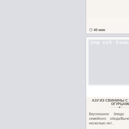
40 мин
АЗУ ИЗ СВИНИНЫ 
ОГУРЦАМ
Вкусняшное блюдо 
семейного обеда!Выч
несколько лет...