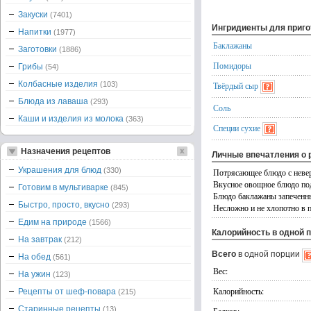
Закуски
(7401)
Ингридиенты для приг
Напитки
(1977)
Баклажаны
Заготовки
(1886)
Помидоры
Грибы
(54)
Колбасные изделия
(103)
Твёрдый сыр
Блюда из лаваша
(293)
Соль
Каши и изделия из молока
(363)
Специи сухие
Назначения рецептов
Личные впечатления о 
Украшения для блюд
(330)
Потрясающее блюдо с неве
Вкусное овощное блюдо под
Готовим в мультиварке
(845)
Блюдо баклажаны запеченны
Быстро, просто, вкусно
(293)
Несложно и не хлопотно в 
Едим на природе
(1566)
Калорийность в одной 
На завтрак
(212)
Всего
в одной порции
На обед
(561)
Вес:
На ужин
(123)
Калорийность:
Рецепты от шеф-повара
(215)
Старинные рецепты
(13)