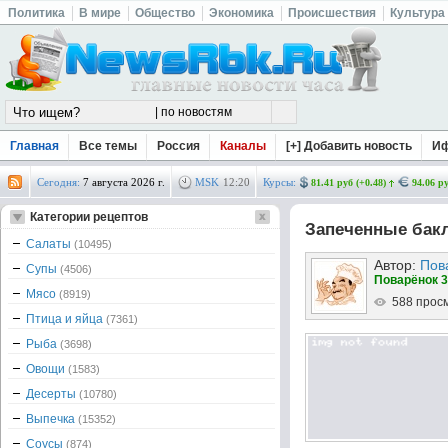
Политика
В мире
Общество
Экономика
Происшествия
Культура
Главная
Все темы
Россия
Каналы
[+] Добавить новость
И
Сегодня:
7 августа 2026 г.
MSK
12
:
20
Курсы:
81.41 руб (+0.48)
94.06 ру
Категории рецептов
Запеченные бак
Салаты
(10495)
Автор:
Пов
Супы
(4506)
Поварёнок 3
Мясо
(8919)
588 прос
Птица и яйца
(7361)
Рыба
(3698)
Овощи
(1583)
Десерты
(10780)
Выпечка
(15352)
Соусы
(874)