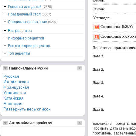
Белков:
Рецепты для детей
(7375)
Жиров:
Праздничный стол
(3567)
Углеводов:
Специальное питание
(5207)
Соотношение Б/Ж/У:
Rss рецептов
Соотношение Ун/Ус/Ув
Информер рецептов
Все категории рецептов
Пошаговое приготовле
Топ рецепты
Шаг 1.
Национальные кухни
Шаг 2.
Русская
Итальянская
Шаг 3.
Французская
Украинская
Шаг 4.
Китайская
Японская
Развернуть весь список
Шаг 5.
Автомобили с пробегом
Баклажаны промыть, нар
Промыть, дать стечь во
противень, застеленны