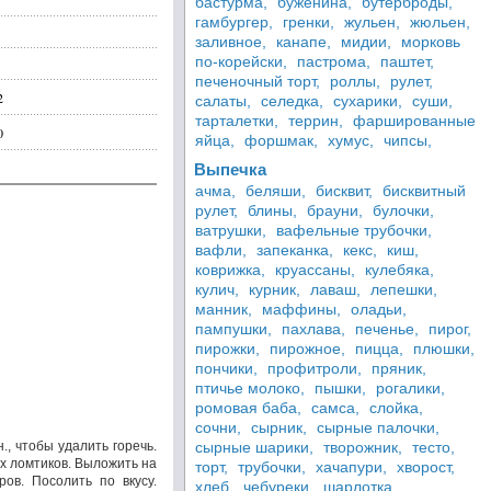
бастурма,
буженина,
бутерброды,
гамбургер,
гренки,
жульен,
жюльен,
заливное,
канапе,
мидии,
морковь
по-корейски,
пастрома,
паштет,
печеночный торт,
роллы,
рулет,
2
салаты,
селедка,
сухарики,
суши,
тарталетки,
террин,
фаршированные
0
яйца,
форшмак,
хумус,
чипсы,
Выпечка
ачма,
беляши,
бисквит,
бисквитный
рулет,
блины,
брауни,
булочки,
ватрушки,
вафельные трубочки,
вафли,
запеканка,
кекс,
киш,
коврижка,
круассаны,
кулебяка,
кулич,
курник,
лаваш,
лепешки,
манник,
маффины,
оладьи,
пампушки,
пахлава,
печенье,
пирог,
пирожки,
пирожное,
пицца,
плюшки,
пончики,
профитроли,
пряник,
птичье молоко,
пышки,
рогалики,
ромовая баба,
самса,
слойка,
сочни,
сырник,
сырные палочки,
, чтобы удалить горечь.
сырные шарики,
творожник,
тесто,
х ломтиков. Выложить на
торт,
трубочки,
хачапури,
хворост,
ов. Посолить по вкусу.
хлеб,
чебуреки,
шарлотка,