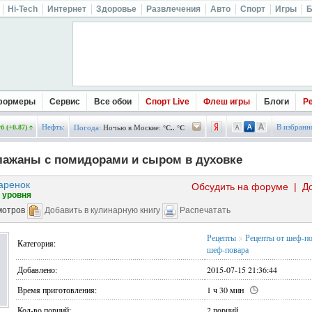
Hi-Tech
Интернет
Здоровье
Развлечения
Авто
Спорт
Игры
Б
формеры
Сервис
Все обои
Спорт Live
Флеш игры
Блоги
Р
Нефть:
В избранн
б (+0.87)
Погода:
Ночью в Москве:
°C.. °C
лажаны с помидорами и сыром в духовке
аренок
Обсудить на форуме
|
Д
 уровня
мотров
Добавить в кулинарную книгу
Распечатать
Рецепты
>
Рецепты от шеф-п
Категория:
шеф-повара
Добавлено:
2015-07-15 21:36:44
Время приготовления:
1 ч 30 мин
Кол-во порций:
2 порций