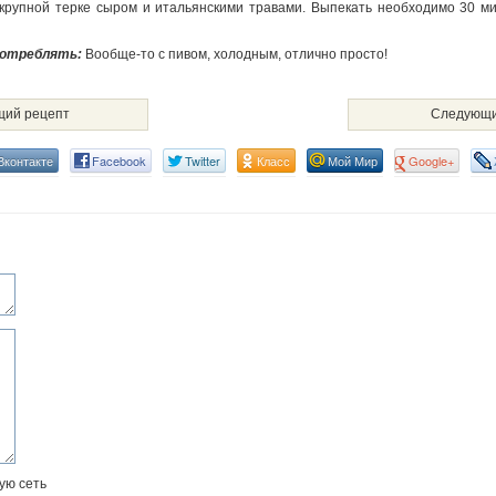
рупной терке сыром и итальянскими травами. Выпекать необходимо 30 ми
потреблять:
Вообще-то с пивом, холодным, отлично просто!
ий рецепт
Следующи
Вконтакте
Facebook
Twitter
Класс
Мой Мир
Google+
ую сеть