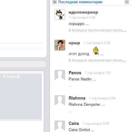
Последние комментарии
ждолоиориор
1 год назад в 0:32
лоршрро ...
В Конкурсе экологических проектов в Подмосковье активно участвовала молодежь :: NewsRbk.ru...
оршр
1 год назад в 0:32
лтлт дллтд
...
В Конкурсе экологических проектов в Подмосковье активно участвовала молодежь :: NewsRbk.ru...
Panos
1 год назад в 7:31
Panos Naidin ...
...
Riahnna
1 год назад в 6:56
Riahnna Dempster ...
...
Caira
1 год назад в 3:25
Caira Grohol ...