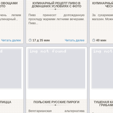
И ОВОЩАМИ
КУЛИНАРНЫЙ РЕЦЕПТ ПИВО В
КУЛИНАРНЫЙ
ОТО
ДОМАШНИХ УСЛОВИЯХ С ФОТО
ЧЕС
ень легким
Пиво принесет долгожданную
За сухарика
улинарный...
прохладу жаркими летними вечерами.
магазин. Можн
Пиво...
Читать далее
17 д 35 мин
Читать далее
40 мин
 ПИЦЦА
ПОЛЬСКИЕ РУССКИЕ ПИРОГИ
ТУШЕНАЯ К
ГРИБАМ
Вегетарианская альтернатива