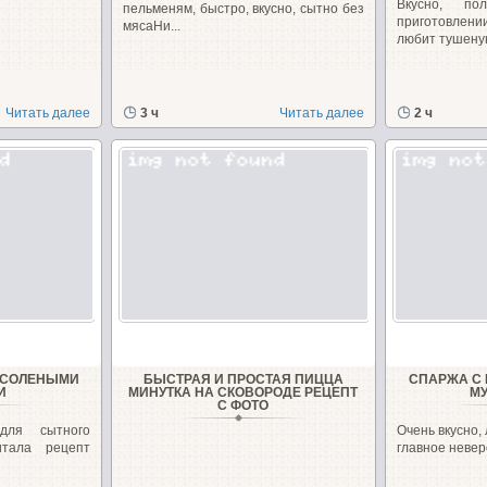
Вкусно, п
пельменям, быстро, вкусно, сытно без
приготовле
мясаНи...
любит тушеную
Читать далее
3 ч
Читать далее
2 ч
С СОЛЕНЫМИ
БЫСТРАЯ И ПРОСТАЯ ПИЦЦА
СПАРЖА С
И
МИНУТКА НА СКОВОРОДЕ РЕЦЕПТ
МУ
С ФОТО
для сытного
Очень вкусно, 
итала рецепт
главное невер