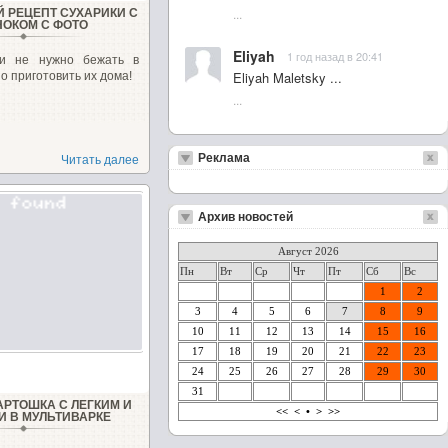
...
 РЕЦЕПТ СУХАРИКИ С
НОКОМ С ФОТО
Eliyah
1 год назад в 20:41
ми не нужно бежать в
Eliyah Maletsky ...
о приготовить их дома!
...
Реклама
Читать далее
Архив новостей
Август 2026
Пн
Вт
Ср
Чт
Пт
Сб
Вс
1
2
3
4
5
6
7
8
9
10
11
12
13
14
15
16
17
18
19
20
21
22
23
24
25
26
27
28
29
30
31
АРТОШКА С ЛЕГКИМ И
<<
<
•
>
>>
И В МУЛЬТИВАРКЕ