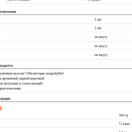
отовления
2 шт.
2 шт.
по вкусу
по вкусу
по вкусу
рецепте
роятным вкусом! Обязательно попробуйте!
 ароматной сырной корочкой.
е актуально в сезон овощей.
приготовлении.
порции
300
гр
71
ккал