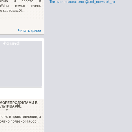
олезно и просто в
Твиты пользователя @smi_newsrbk_ru
нии!Моя семья очень
 картошку.Я...
Читать далее
 МОРЕПРОДУКТАМИ В
ЛЬТИВАРКЕ
легко в приготовлении, а
оятно полезно!Набор...