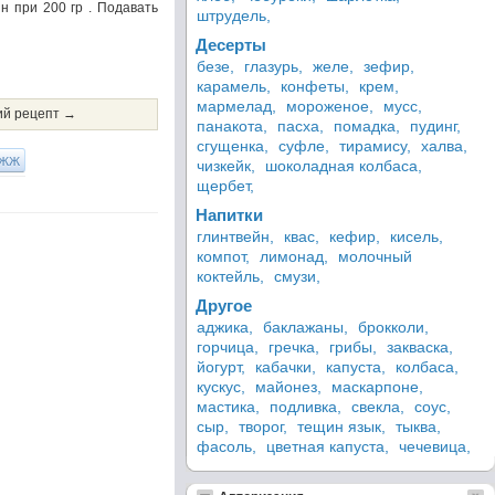
н при 200 гр . Подавать
штрудель,
Десерты
безе,
глазурь,
желе,
зефир,
карамель,
конфеты,
крем,
мармелад,
мороженое,
мусс,
й рецепт →
панакота,
пасха,
помадка,
пудинг,
сгущенка,
суфле,
тирамису,
халва,
ЖЖ
чизкейк,
шоколадная колбаса,
щербет,
Напитки
глинтвейн,
квас,
кефир,
кисель,
компот,
лимонад,
молочный
коктейль,
смузи,
Другое
аджика,
баклажаны,
брокколи,
горчица,
гречка,
грибы,
закваска,
йогурт,
кабачки,
капуста,
колбаса,
кускус,
майонез,
маскарпоне,
мастика,
подливка,
свекла,
соус,
сыр,
творог,
тещин язык,
тыква,
фасоль,
цветная капуста,
чечевица,