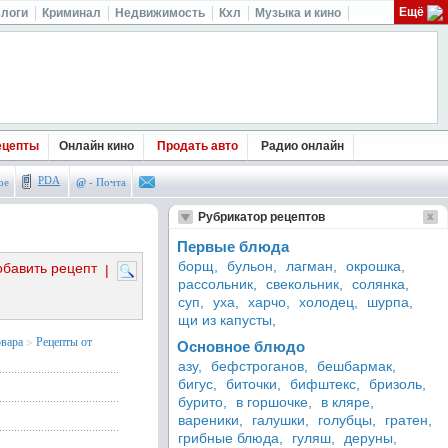
Ещё
логи
Криминал
Недвижимость
Кхл
Музыка и кино
ецепты
Онлайн кино
Продать авто
Радио онлайн
PDA
ое
@
- Почта
Рубрикатор рецептов
Первые блюда
борщ,
бульон,
лагман,
окрошка,
обавить рецепт
|
рассольник,
свекольник,
солянка,
суп,
уха,
харчо,
холодец,
шурпа,
щи из капусты,
овара
>
Рецепты от
Основное блюдо
азу,
бефстроганов,
бешбармак,
бигус,
биточки,
бифштекс,
бризоль,
бурито,
в горшочке,
в кляре,
вареники,
галушки,
голубцы,
гратен,
грибные блюда,
гуляш,
деруны,