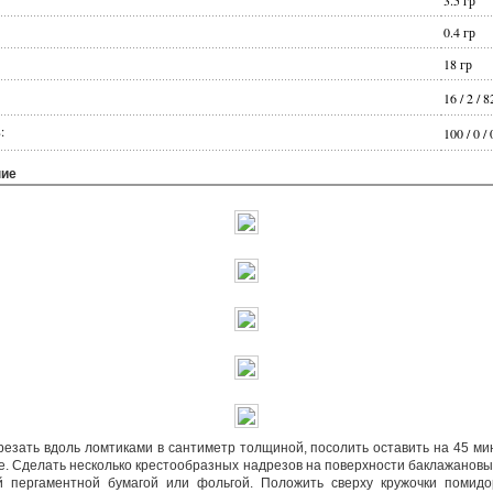
3.5
гр
0.4
гр
18
гр
16
/
2
/
8
:
100
/
0
/
ние
езать вдоль ломтиками в сантиметр толщиной, посолить оставить на 45 мин.
де. Сделать несколько крестообразных надрезов на поверхности баклажановы
й пергаментной бумагой или фольгой. Положить сверху кружочки помидор