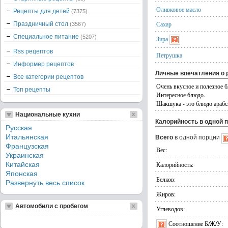
Оливковое масло
Рецепты для детей
(7375)
Сахар
Праздничный стол
(3567)
Специальное питание
(5207)
Зира
Rss рецептов
Петрушка
Информер рецептов
Личные впечатления о 
Все категории рецептов
Очень вкусное и полезное 
Топ рецепты
Интересное блюдо.
Шакшука - это блюдо арабск
Национальные кухни
Калорийность в одной 
Русская
Итальянская
Всего
в одной порции
Французская
Вес:
Украинская
Китайская
Калорийность:
Японская
Белков:
Развернуть весь список
Жиров:
Автомобили с пробегом
Углеводов:
Соотношение Б/Ж/У: