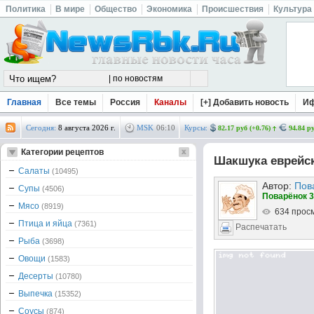
Политика
В мире
Общество
Экономика
Происшествия
Культура
Главная
Все темы
Россия
Каналы
[+] Добавить новость
И
Сегодня:
8 августа 2026 г.
MSK
06
:
10
Курсы:
82.17 руб (+0.76)
94.84 ру
Категории рецептов
Шакшука еврейс
Салаты
(10495)
Автор:
Пов
Супы
(4506)
Поварёнок 3
Мясо
(8919)
634 прос
Птица и яйца
(7361)
Распечатать
Рыба
(3698)
Овощи
(1583)
Десерты
(10780)
Выпечка
(15352)
Соусы
(874)