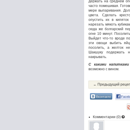
держать на среднем огн
часто помешивая. Готови
мере выпаривания. Дол
цвета. Сделать крес
опустить их в кипяток
нарезать мякоть кубика
сюда же болгарский пе
огне 10 минут. Посолит
Выйдет что-то вроде п
эти овощи выбить яйц
посолить, а желток не
Шакшуку подержать н
накрывать.
С какими напитками
возможно с вином.
← Предыдущий реце
Вконтакте
Faceb
Комментарии (
0
)