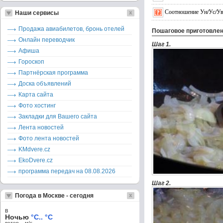
Соотношение Ун/Ус/Ув
Наши сервисы
Продажа авиабилетов, бронь отелей
Пошаговое приготовле
Онлайн переводчик
Шаг 1.
Афиша
Гороскоп
Партнёрская программа
Доска объявлений
Карта сайта
Фото хостинг
Закладки для Вашего сайта
Лента новостей
Фото лента новостей
KMdvere.cz
EkoDvere.cz
программа передач на 08.08.2026
Шаг 2.
Погода в Москве - сегодня
в
Ночью
°C.. °C
ветер – м/c