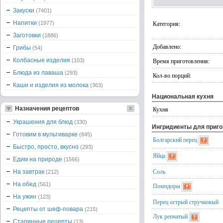
Закуски
(7401)
Напитки
Категория:
(1977)
Заготовки
(1886)
Добавлено:
Грибы
(54)
Колбасные изделия
Время приготовления:
(103)
Блюда из лаваша
(293)
Кол-во порций:
Каши и изделия из молока
(363)
Национальная кухня
Назначения рецептов
Кухня
Украшения для блюд
(330)
Ингридиенты для приг
Готовим в мультиварке
(845)
Болгарский перец
Быстро, просто, вкусно
(293)
Яйца
Едим на природе
(1566)
Соль
На завтрак
(212)
На обед
(561)
Помидоры
На ужин
(123)
Перец острый стручковый
Рецепты от шеф-повара
(215)
Лук репчатый
Старинные рецепты
(13)