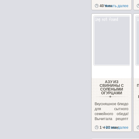
м
40 мин
Читать далее
АЗУ ИЗ
СВИНИНЫ С
СОЛЕНЫМИ
ОГУРЦАМИ
Вкусняшное блюдо
для сытного
семейного обеда!
Вычитала рецепт
несколько лет...
1 ч 20 мин
Читать далее