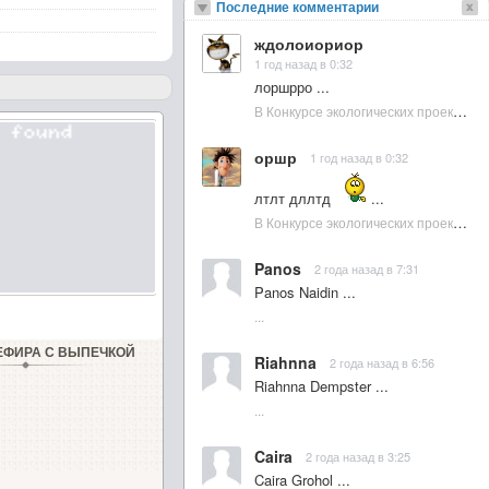
Последние комментарии
ждолоиориор
1 год назад в 0:32
лоршрро ...
В Конкурсе экологических проектов в Подмосковье активно участвовала молодежь :: NewsRbk.ru...
оршр
1 год назад в 0:32
лтлт дллтд
...
В Конкурсе экологических проектов в Подмосковье активно участвовала молодежь :: NewsRbk.ru...
Panos
2 года назад в 7:31
Panos Naidin ...
...
ЗЕФИРА С ВЫПЕЧКОЙ
Riahnna
2 года назад в 6:56
Riahnna Dempster ...
...
Caira
2 года назад в 3:25
Caira Grohol ...