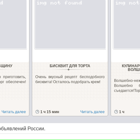
ВЩИНУ
БИСКВИТ ДЛЯ ТОРТА
КУЛИНАР
ВОЛШ
 приготовить,
Очень вкусный рецепт бесподобного
Волшебно-не
орг обеспечен!
бисквита! Осталось подобрать крем!
Волшебно б
съедается!Торт
Читать далее
1 ч 15 мин
Читать далее
1 ч
объявлений России.