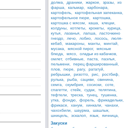
долма,
драники,
жаркое,
зразы,
из
фарша,
кальмар,
карбонара,
картофель,
картофельная запеканка,
картофельное пюре,
картошка,
картошка с мясом,
каша,
клецки,
колдуны,
котлеты,
крокеты,
курица,
кутья,
лазанья,
лапша,
ласточкино
гнездо,
лечо,
лобио,
лосось,
люля-
кебаб,
макароны,
манты,
минтай,
мусака,
мясной пирог,
мясные
блюда,
мясо,
оладьи из кабачков,
омлет,
отбивные,
паста,
паэлья,
пельмени,
перец фаршированный,
плов,
пюре,
рагу,
рататуй,
ребрышки,
ризотто,
рис,
ростбиф,
рулька,
рыба,
сациви,
свинина,
семга,
скумбрия,
сосиски,
соте,
спагетти,
стейк,
судак,
телятина,
тефтели,
треска,
тунец,
тушенка,
утка,
фондю,
форель,
фрикадельки,
фрикасе,
ханум,
хинкали,
чанахи,
чахохбили,
шаурма,
шашлык,
шницель,
эскалоп,
язык,
яичница,
Закуски