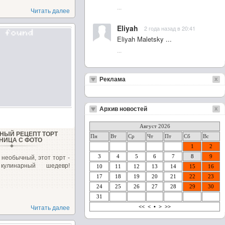
...
Читать далее
Eliyah
2 года назад в 20:41
Eliyah Maletsky ...
...
Реклама
Архив новостей
Август 2026
НЫЙ РЕЦЕПТ ТОРТ
Пн
Вт
Ср
Чт
Пт
Сб
Вс
НИЦА С ФОТО
1
2
3
4
5
6
7
8
9
необычный, этот торт -
кулинарный шедевр!
10
11
12
13
14
15
16
17
18
19
20
21
22
23
24
25
26
27
28
29
30
31
<<
<
•
>
>>
Читать далее