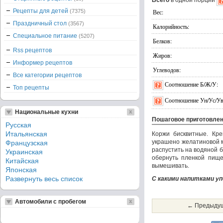
Всего
в одной порции
Рецепты для детей
(7375)
Вес:
Праздничный стол
(3567)
Калорийность:
Специальное питание
(5207)
Белков:
Rss рецептов
Жиров:
Информер рецептов
Углеводов:
Все категории рецептов
Соотношение Б/Ж/У:
Топ рецепты
Соотношение Ун/Ус/Ув
Национальные кухни
Пошаговое приготовле
Русская
Итальянская
Коржи бисквитные. Кр
украшено желатиновой м
Французская
распустить на водяной б
Украинская
обернуть пленкой пище
Китайская
вымешивать.
Японская
Развернуть весь список
С какими напитками у
Автомобили с пробегом
← Предыдущ