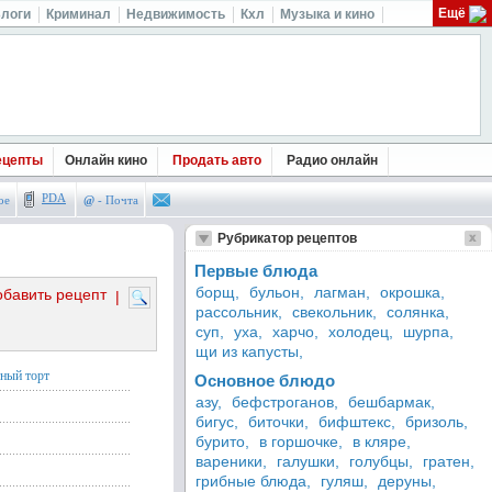
Ещё
логи
Криминал
Недвижимость
Кхл
Музыка и кино
ецепты
Онлайн кино
Продать авто
Радио онлайн
PDA
ое
@
- Почта
Рубрикатор рецептов
Первые блюда
борщ,
бульон,
лагман,
окрошка,
обавить рецепт
|
рассольник,
свекольник,
солянка,
суп,
уха,
харчо,
холодец,
шурпа,
щи из капусты,
ный торт
Основное блюдо
азу,
бефстроганов,
бешбармак,
бигус,
биточки,
бифштекс,
бризоль,
бурито,
в горшочке,
в кляре,
вареники,
галушки,
голубцы,
гратен,
грибные блюда,
гуляш,
деруны,