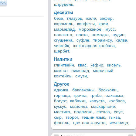
ЖЖ
штрудель,
Десерты
безе,
глазурь,
желе,
зефир,
карамель,
конфеты,
крем,
мармелад,
мороженое,
мусс,
панакота,
пасха,
помадка,
пудинг,
сгущенка,
суфле,
тирамису,
халва,
чизкейк,
шоколадная колбаса,
щербет,
Напитки
глинтвейн,
квас,
кефир,
кисель,
компот,
лимонад,
молочный
коктейль,
смузи,
Другое
аджика,
баклажаны,
брокколи,
горчица,
гречка,
грибы,
закваска,
йогурт,
кабачки,
капуста,
колбаса,
кускус,
майонез,
маскарпоне,
мастика,
подливка,
свекла,
соус,
сыр,
творог,
тещин язык,
тыква,
фасоль,
цветная капуста,
чечевица,