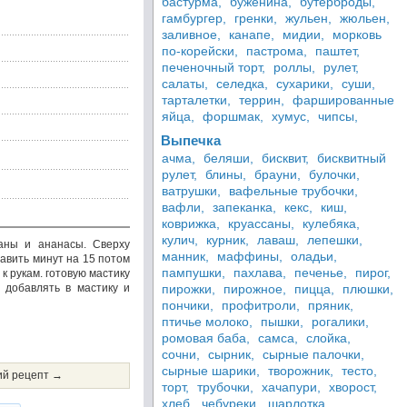
бастурма,
буженина,
бутерброды,
гамбургер,
гренки,
жульен,
жюльен,
заливное,
канапе,
мидии,
морковь
по-корейски,
пастрома,
паштет,
печеночный торт,
роллы,
рулет,
салаты,
селедка,
сухарики,
суши,
тарталетки,
террин,
фаршированные
яйца,
форшмак,
хумус,
чипсы,
Выпечка
ачма,
беляши,
бисквит,
бисквитный
рулет,
блины,
брауни,
булочки,
ватрушки,
вафельные трубочки,
вафли,
запеканка,
кекс,
киш,
коврижка,
круассаны,
кулебяка,
кулич,
курник,
лаваш,
лепешки,
аны и ананасы. Сверху
манник,
маффины,
оладьи,
авить минут на 15 потом
пампушки,
пахлава,
печенье,
пирог,
к рукам. готовую мастику
 добавлять в мастику и
пирожки,
пирожное,
пицца,
плюшки,
пончики,
профитроли,
пряник,
птичье молоко,
пышки,
рогалики,
ромовая баба,
самса,
слойка,
сочни,
сырник,
сырные палочки,
сырные шарики,
творожник,
тесто,
й рецепт →
торт,
трубочки,
хачапури,
хворост,
хлеб,
чебуреки,
шарлотка,