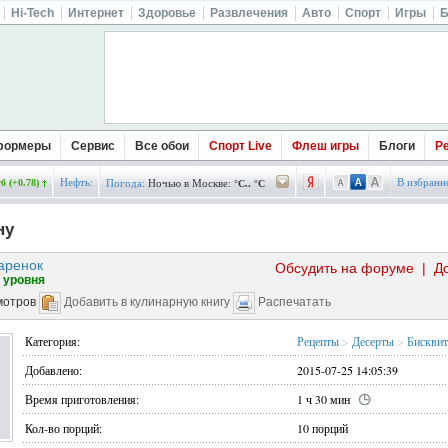
Hi-Tech
Интернет
Здоровье
Развлечения
Авто
Спорт
Игры
Б
формеры
Сервис
Все обои
Спорт Live
Флеш игры
Блоги
Р
Нефть:
В избранн
б (+0.78)
Погода:
Ночью в Москве:
°C.. °C
ну
аренок
Обсудить на форуме
|
Д
 уровня
мотров
Добавить в кулинарную книгу
Распечатать
Категория:
Рецепты
>
Десерты
>
Бисквит
Добавлено:
2015-07-25 14:05:39
Время приготовления:
1 ч 30 мин
Кол-во порций:
10 порций