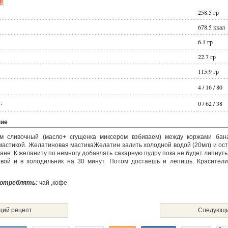
258.5
гр
678.5
ккал
6.1
гр
22.7
гр
115.9
гр
4
/
16
/
80
:
0
/
62
/
38
ние
ем сливочный (масло+ сгущенка миксером взбиваем) между коржами бан
астикой. Желатиновая мастикаЖелатин залить холодной водой (20мл) и ост
ане. К желаниту по немногу добавлять сахарную пудру пока не будет липнуть 
вой и в холодильник на 30 минут. Потом достаешь и лепишь. Красители
потреблять:
чай ,кофе
ий рецепт
Следующи