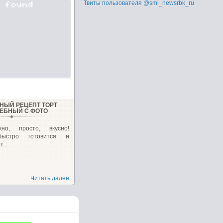
Твиты пользователя @smi_newsrbk_ru
НЫЙ РЕЦЕПТ ТОРТ
ЕБНЫЙ С ФОТО
жно, просто, вкусно!
ыстро готовится и
...
Читать далее