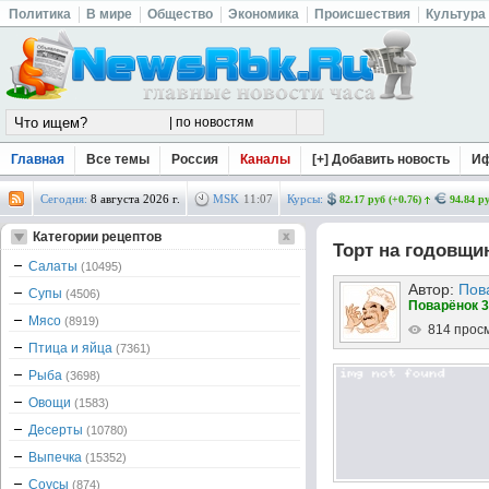
Политика
В мире
Общество
Экономика
Происшествия
Культура
Главная
Все темы
Россия
Каналы
[+] Добавить новость
И
Сегодня:
8 августа 2026 г.
MSK
11
:
07
Курсы:
82.17 руб (+0.76)
94.84 ру
Категории рецептов
Торт на годовщи
Салаты
(10495)
Автор:
Пов
Супы
(4506)
Поварёнок 3
Мясо
(8919)
814 прос
Птица и яйца
(7361)
Рыба
(3698)
Овощи
(1583)
Десерты
(10780)
Выпечка
(15352)
Соусы
(874)