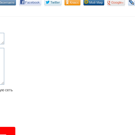
Вконтакте
Facebook
Twitter
Класс
Мой Мир
Google+
ую сеть