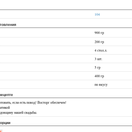
104
отовления
900 гр
200 гр
4 стол.л.
3 шт.
5 гр
400 гр
по вкусу
рецепте
отовить, если есть повод! Восторг обеспечен!
матикой
одовщину нашей свадьбы.
порции