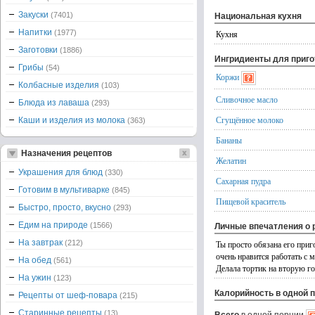
Закуски
(7401)
Национальная кухня
Напитки
(1977)
Кухня
Заготовки
(1886)
Ингридиенты для приг
Грибы
(54)
Коржи
Колбасные изделия
(103)
Сливочное масло
Блюда из лаваша
(293)
Сгущённое молоко
Каши и изделия из молока
(363)
Бананы
Назначения рецептов
Желатин
Украшения для блюд
(330)
Сахарная пудра
Готовим в мультиварке
(845)
Пищевой краситель
Быстро, просто, вкусно
(293)
Едим на природе
(1566)
Личные впечатления о 
На завтрак
(212)
Ты просто обязана его приг
очень нравится работать с 
На обед
(561)
Делала тортик на вторую г
На ужин
(123)
Калорийность в одной 
Рецепты от шеф-повара
(215)
Старинные рецепты
(13)