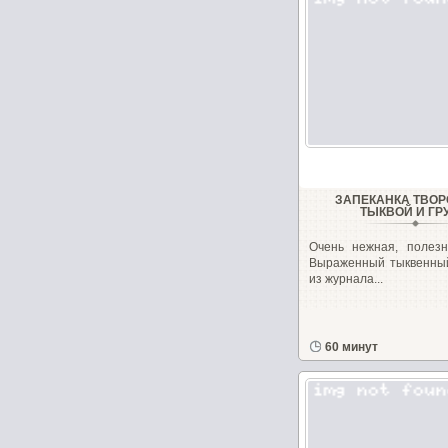
ЗАПЕКАНКА ТВО
ТЫКВОЙ И ГР
Очень нежная, полезн
Выраженный тыквенный
из журнала...
60 минут