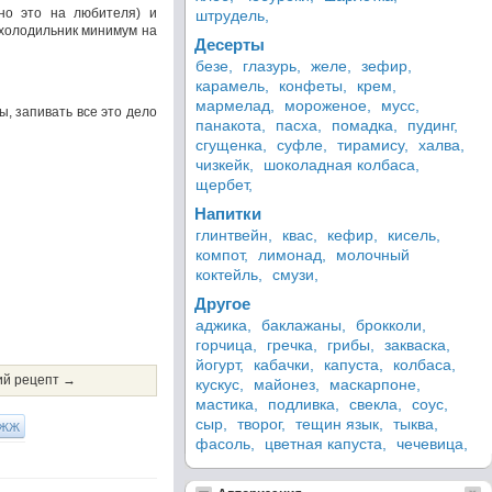
но это на любителя) и
штрудель,
 холодильник минимум на
Десерты
безе,
глазурь,
желе,
зефир,
карамель,
конфеты,
крем,
мармелад,
мороженое,
мусс,
, запивать все это дело
панакота,
пасха,
помадка,
пудинг,
сгущенка,
суфле,
тирамису,
халва,
чизкейк,
шоколадная колбаса,
щербет,
Напитки
глинтвейн,
квас,
кефир,
кисель,
компот,
лимонад,
молочный
коктейль,
смузи,
Другое
аджика,
баклажаны,
брокколи,
горчица,
гречка,
грибы,
закваска,
йогурт,
кабачки,
капуста,
колбаса,
й рецепт →
кускус,
майонез,
маскарпоне,
мастика,
подливка,
свекла,
соус,
сыр,
творог,
тещин язык,
тыква,
ЖЖ
фасоль,
цветная капуста,
чечевица,