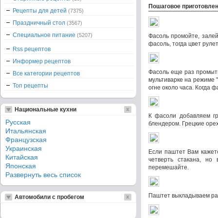
Пошаговое приготовле
Рецепты для детей
(7375)
Праздничный стол
(3567)
Специальное питание
(5207)
Фасоль промойте, залей
фасоль, тогда цвет руле
Rss рецептов
Информер рецептов
Фасоль еще раз промыть,
Все категории рецептов
мультиварке на режиме "
Топ рецепты
огне около часа. Когда 
Национальные кухни
К фасоли добавляем гр
Русская
блендером. Грецкие орех
Итальянская
Французская
Украинская
Если паштет Вам кажетс
Китайская
четверть стакана, но 
Японская
перемешайте.
Развернуть весь список
Паштет выкладываем рав
Автомобили с пробегом