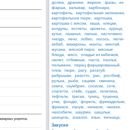
долма,
драники,
жаркое,
зразы,
из
фарша,
кальмар,
карбонара,
картофель,
картофельная запеканка,
картофельное пюре,
картошка,
картошка с мясом,
каша,
клецки,
колдуны,
котлеты,
крокеты,
курица,
кутья,
лазанья,
лапша,
ласточкино
гнездо,
лечо,
лобио,
лосось,
люля-
кебаб,
макароны,
манты,
минтай,
мусака,
мясной пирог,
мясные
блюда,
мясо,
оладьи из кабачков,
омлет,
отбивные,
паста,
паэлья,
пельмени,
перец фаршированный,
плов,
пюре,
рагу,
рататуй,
ребрышки,
ризотто,
рис,
ростбиф,
рулька,
рыба,
сациви,
свинина,
семга,
скумбрия,
сосиски,
соте,
спагетти,
стейк,
судак,
телятина,
тефтели,
треска,
тунец,
тушенка,
утка,
фондю,
форель,
фрикадельки,
фрикасе,
ханум,
хинкали,
чанахи,
чахохбили,
шаурма,
шашлык,
шницель,
эскалоп,
язык,
яичница,
линарных рецептов,
Закуски