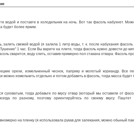
ние
те водой и поставте в холодильник на ночь. Вот так фасоль набухнет. Мож
та будет более ярким.
 залить свежей водой (я залила 1 литр воды, т. к. после набухания фасоль 
Тушение" 1 час. Если Вы варите на плите, тогда фасоль нужно довести до ки
фасоль сварится, воду слить, оставив примерно пол стакана отвара. Фасоль пр
ецкие орехи, измельченный чеснок, паприку и молотый кориандр. Все п
и можно измельчить отдельно и потом добавить в фасоль, тогда масса будет
я суховатым, тогда добавьте по вкусу отвар (который мы оставили от фас
всегда по разному, поэтому ориентируйтесь по своему вкусу. Паштет
номерно на пленку (я использовала рукав для запекания, можно обыный паке