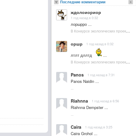
Последние комментарии
ждолоиориор
1 год назад в 0:32
лоршрро ...
В Конкурсе экологических проектов в Подмосковье активно участвовала молодежь :: NewsRbk.ru...
оршр
1 год назад в 0:32
лтлт дллтд
...
В Конкурсе экологических проектов в Подмосковье активно участвовала молодежь :: NewsRbk.ru...
Panos
1 год назад в 7:31
Panos Naidin ...
...
Riahnna
1 год назад в 6:56
Riahnna Dempster ...
...
Caira
1 год назад в 3:25
Caira Grohol ...