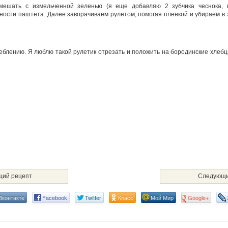
мешать с измельченной зеленью (я еще добавляю 2 зубчика чеснока, 
ности паштета. Далее заворачиваем рулетом, помогая пленкой и убираем в
реблению. Я люблю такой рулетик отрезать и положить на бородинские хлебцы
ий рецепт
Следующи
Вконтакте
Facebook
Twitter
Класс
Мой Мир
Google+