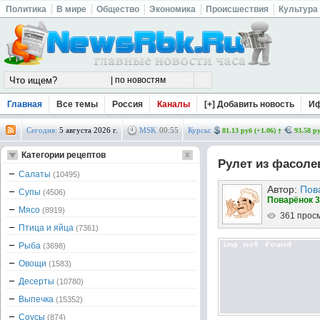
Политика
В мире
Общество
Экономика
Происшествия
Культура
Главная
Все темы
Россия
Каналы
[+] Добавить новость
И
Сегодня:
5 августа 2026 г.
MSK
00
:
55
Курсы:
81.13 руб (+1.06)
93.58 ру
Категории рецептов
Рулет из фасоле
Салаты
(10495)
Автор:
Пов
Супы
(4506)
Поварёнок 3
Мясо
(8919)
361 прос
Птица и яйца
(7361)
Рыба
(3698)
Овощи
(1583)
Десерты
(10780)
Выпечка
(15352)
Соусы
(874)