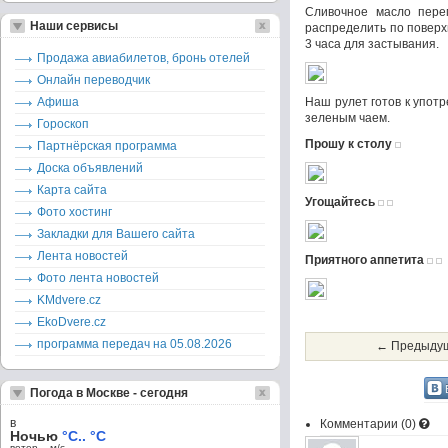
Сливочное масло пере
Наши сервисы
распределить по поверх
3 часа для застывания.
Продажа авиабилетов, бронь отелей
Онлайн переводчик
Афиша
Наш рулет готов к упот
зеленым чаем.
Гороскоп
Прошу к столу
Партнёрская программа
Доска объявлений
Карта сайта
Угощайтесь
Фото хостинг
Закладки для Вашего сайта
Лента новостей
Приятного аппетита
Фото лента новостей
KMdvere.cz
EkoDvere.cz
программа передач на 05.08.2026
← Предыдущ
Погода в Москве - сегодня
в
Комментарии (
0
)
Ночью
°C.. °C
ветер – м/c