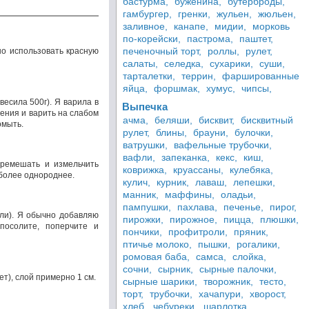
бастурма,
буженина,
бутерброды,
гамбургер,
гренки,
жульен,
жюльен,
заливное,
канапе,
мидии,
морковь
по-корейски,
пастрома,
паштет,
печеночный торт,
роллы,
рулет,
но использовать красную
салаты,
селедка,
сухарики,
суши,
тарталетки,
террин,
фаршированные
яйца,
форшмак,
хумус,
чипсы,
весила 500г). Я варила в
Выпечка
пения и варить на слабом
ачма,
беляши,
бисквит,
бисквитный
омыть.
рулет,
блины,
брауни,
булочки,
ватрушки,
вафельные трубочки,
вафли,
запеканка,
кекс,
киш,
еремешать и измельчить
коврижка,
круассаны,
кулебяка,
 более однороднее.
кулич,
курник,
лаваш,
лепешки,
манник,
маффины,
оладьи,
пампушки,
пахлава,
печенье,
пирог,
оли). Я обычно добавляю
пирожки,
пирожное,
пицца,
плюшки,
 посолите, поперчите и
пончики,
профитроли,
пряник,
птичье молоко,
пышки,
рогалики,
ромовая баба,
самса,
слойка,
сочни,
сырник,
сырные палочки,
т), слой примерно 1 см.
сырные шарики,
творожник,
тесто,
торт,
трубочки,
хачапури,
хворост,
хлеб,
чебуреки,
шарлотка,