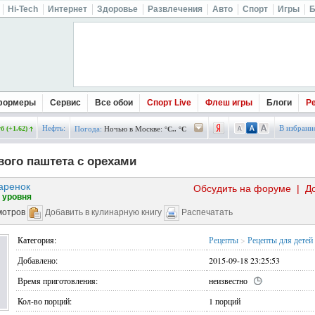
Hi-Tech
Интернет
Здоровье
Развлечения
Авто
Спорт
Игры
Б
формеры
Сервис
Все обои
Спорт Live
Флеш игры
Блоги
Р
Нефть:
В избранн
б (+1.62)
Погода:
Ночью в Москве:
°C.. °C
вого паштета с орехами
аренок
Обсудить на форуме
|
Д
 уровня
мотров
Добавить в кулинарную книгу
Распечатать
Категория:
Рецепты
>
Рецепты для детей
Добавлено:
2015-09-18 23:25:53
Время приготовления:
неизвестно
Кол-во порций:
1 порций