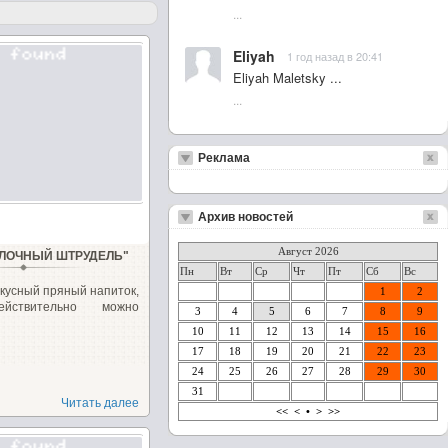
...
Eliyah
1 год назад в 20:41
Eliyah Maletsky ...
...
Реклама
Архив новостей
Август 2026
ЛОЧНЫЙ ШТРУДЕЛЬ"
Пн
Вт
Ср
Чт
Пт
Сб
Вс
кусный пряный напиток,
1
2
йствительно можно
3
4
5
6
7
8
9
10
11
12
13
14
15
16
17
18
19
20
21
22
23
24
25
26
27
28
29
30
31
Читать далее
<<
<
•
>
>>