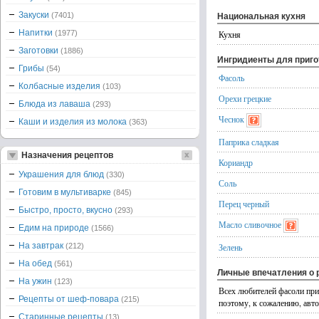
Закуски
(7401)
Национальная кухня
Напитки
(1977)
Кухня
Заготовки
(1886)
Ингридиенты для приг
Грибы
(54)
Фасоль
Колбасные изделия
(103)
Орехи грецкие
Блюда из лаваша
(293)
Чеснок
Каши и изделия из молока
(363)
Паприка сладкая
Назначения рецептов
Кориандр
Украшения для блюд
(330)
Соль
Готовим в мультиварке
(845)
Перец черный
Быстро, просто, вкусно
(293)
Масло сливочное
Едим на природе
(1566)
На завтрак
(212)
Зелень
На обед
(561)
Личные впечатления о 
На ужин
(123)
Всех любителей фасоли при
Рецепты от шеф-повара
(215)
поэтому, к сожалению, авто
Старинные рецепты
(13)