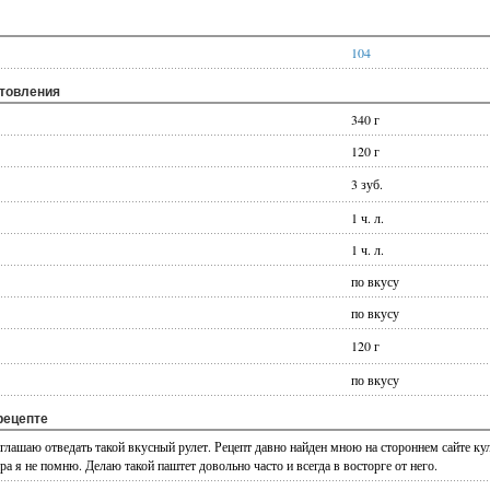
104
отовления
340 г
120 г
3 зуб.
1 ч. л.
1 ч. л.
по вкусу
по вкусу
120 г
по вкусу
рецепте
глашаю отведать такой вкусный рулет. Рецепт давно найден мною на стороннем сайте ку
ра я не помню. Делаю такой паштет довольно часто и всегда в восторге от него.