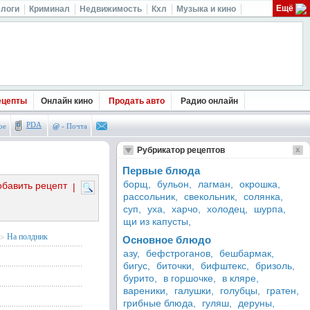
Ещё
логи
Криминал
Недвижимость
Кхл
Музыка и кино
ецепты
Онлайн кино
Продать авто
Радио онлайн
PDA
ое
@
- Почта
Рубрикатор рецептов
Первые блюда
борщ,
бульон,
лагман,
окрошка,
обавить рецепт
|
рассольник,
свекольник,
солянка,
суп,
уха,
харчо,
холодец,
шурпа,
щи из капусты,
>
На полдник
Основное блюдо
азу,
бефстроганов,
бешбармак,
бигус,
биточки,
бифштекс,
бризоль,
бурито,
в горшочке,
в кляре,
вареники,
галушки,
голубцы,
гратен,
грибные блюда,
гуляш,
деруны,