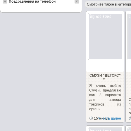
Поздравления на телефон
Смотрите также в категор
СМУЗИ "ДЕТОКС"
Я очень люблю
Смузи, предлагаю
вам 3 варианта
для вывода
С
токсинов из
п
органи...
Р
15 минут
Читать далее
в