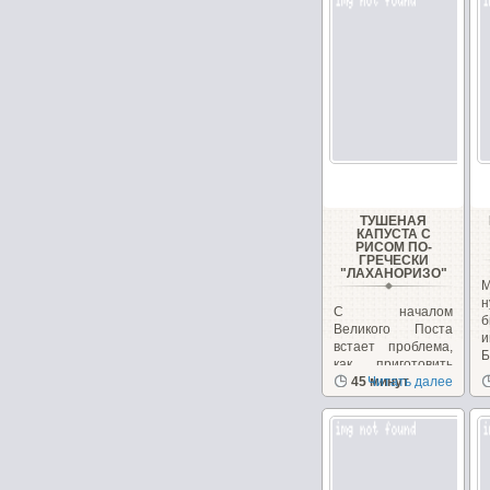
ТУШЕНАЯ
КАПУСТА С
РИСОМ ПО-
ГРЕЧЕСКИ
"ЛАХАНОРИЗО"
М
н
С началом
б
Великого Поста
и
встает проблема,
Б
как приготовить
вкусные и
45 минут
Читать далее
питательные...