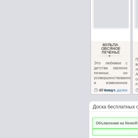
МУЛЬТИ-
ОВСЯНОЕ
ПЕЧЕНЬЕ
П
Это любимое с
в
детства овсяное
л
печенье, но
А
усовершенствованное
и измененное
п
для...
40 минут
Читать далее
Доска бесплатных 
Объявления на NewsR