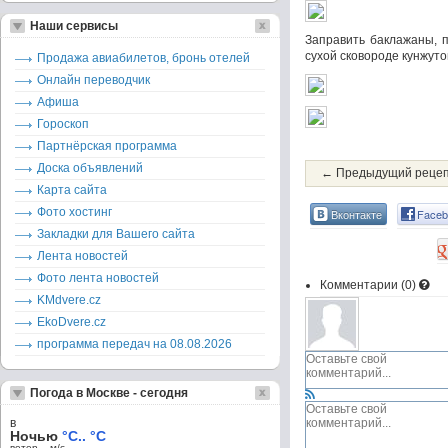
Наши сервисы
Заправить баклажаны, 
сухой сковороде кунжуто
Продажа авиабилетов, бронь отелей
Онлайн переводчик
Афиша
Гороскоп
Партнёрская программа
Доска объявлений
← Предыдущий реце
Карта сайта
Фото хостинг
Вконтакте
Faceb
Закладки для Вашего сайта
Лента новостей
Фото лента новостей
Комментарии (
0
)
KMdvere.cz
EkoDvere.cz
программа передач на 08.08.2026
Погода в Москве - сегодня
в
Ночью
°C.. °C
ветер – м/c