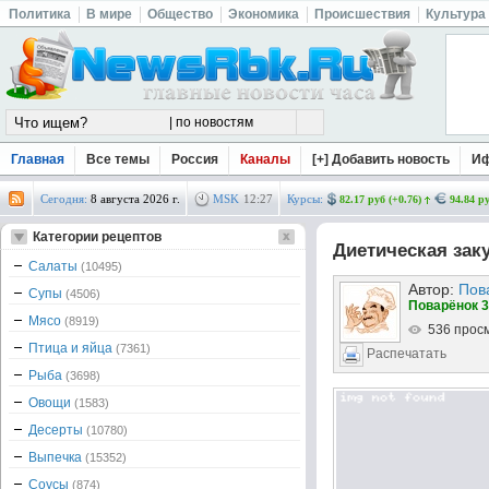
Политика
В мире
Общество
Экономика
Происшествия
Культура
Главная
Все темы
Россия
Каналы
[+] Добавить новость
И
Сегодня:
8 августа 2026 г.
MSK
12
27
Курсы:
82.17 руб (+0.76)
94.84 ру
Категории рецептов
Диетическая зак
Салаты
(10495)
Автор:
Пов
Супы
(4506)
Поварёнок 3
Мясо
(8919)
536 прос
Птица и яйца
(7361)
Распечатать
Рыба
(3698)
Овощи
(1583)
Десерты
(10780)
Выпечка
(15352)
Соусы
(874)