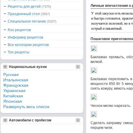
Личные впечатления о 
Рецепты для детей
(7375)
У этой закуски есть нескол
Праздничный стол
(3567)
и быстро готовится, практи
Специальное питание
(5207)
получается полезной, но в 
острый и пикантный.
Rss рецептов
Информер рецептов
Пошаговое приготовле
Все категории рецептов
Топ рецепты
Баклажан промыть, обс
вилкой.
Национальные кухни
Русская
Баклажан переложить в 
Итальянская
мощности 850 Вт 5 мину
Французская
снять кожуру, мякоть нар
Украинская
Китайская
Японская
Чеснок мелко нарезать.
Развернуть весь список
Автомобили с пробегом
Сделать заправку: смеш
перцем чили.