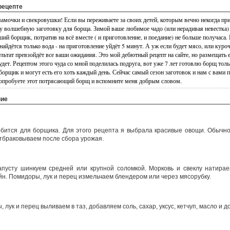
рецепте
мочки и свекровушки! Если вы переживаете за своих детей, которым вечно некогда приг
ту волшебную заготовку для борща. Зимой ваше любимое чадо (или нерадивая невестка) 
ший борщик, потратив на всё вместе ( и приготовление, и поедание) не больше получаса
найдётся только вода - на приготовление уйдёт 5 минут. А уж если будет мясо, или куро
ультат превзойдёт все ваши ожидания. Это мой дебютный рецепт на сайте, но размещать е
удет. Рецептом этого чуда со мной поделилась подруга, вот уже 7 лет готовлю борщ тольк
орщик и могут есть его хоть каждый день. Сейчас самый сезон заготовок и нам с вами п
 попробуете этот потрясающий борщ и вспомните меня добрым словом.
ние
обится для борщика. Для этого рецепта я выбрала красивые овощи. Обычно
отбраковываем после сбора урожая.
апусту шинкуем средней или крупной соломкой. Морковь и свеклу натирае
йн. Помидоры, лук и перец измельчаем блендером или через мясорубку.
лук и перец выливаем в таз, добавляем соль, сахар, уксус, кетчуп, масло и д