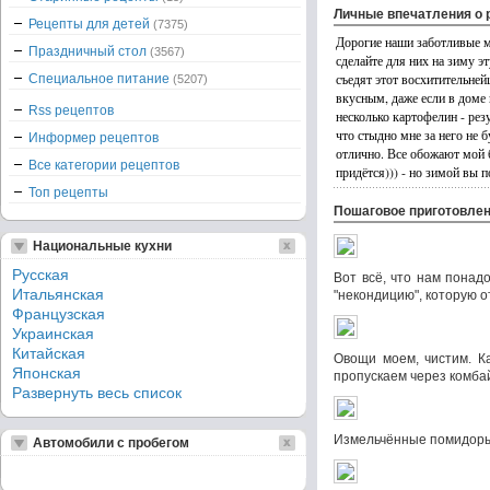
Личные впечатления о 
Рецепты для детей
(7375)
Дорогие наши заботливые ма
Праздничный стол
(3567)
сделайте для них на зиму э
съедят этот восхитительней
Специальное питание
(5207)
вкусным, даже если в доме 
Rss рецептов
несколько картофелин - рез
что стыдно мне за него не б
Информер рецептов
отлично. Все обожают мой б
Все категории рецептов
придётся))) - но зимой вы
Топ рецепты
Пошаговое приготовле
Национальные кухни
Русская
Вот всё, что нам понад
Итальянская
"некондицию", которую 
Французская
Украинская
Китайская
Овощи моем, чистим. К
Японская
пропускаем через комба
Развернуть весь список
Измельчённые помидоры, 
Автомобили с пробегом