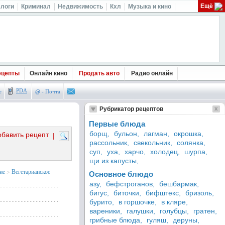
Ещё
логи
Криминал
Недвижимость
Кхл
Музыка и кино
ецепты
Онлайн кино
Продать авто
Радио онлайн
PDA
е
@
- Почта
Рубрикатор рецептов
Первые блюда
борщ,
бульон,
лагман,
окрошка,
обавить рецепт
|
рассольник,
свекольник,
солянка,
суп,
уха,
харчо,
холодец,
шурпа,
щи из капусты,
ие
>
Вегетарианское
Основное блюдо
азу,
бефстроганов,
бешбармак,
бигус,
биточки,
бифштекс,
бризоль,
бурито,
в горшочке,
в кляре,
вареники,
галушки,
голубцы,
гратен,
грибные блюда,
гуляш,
деруны,