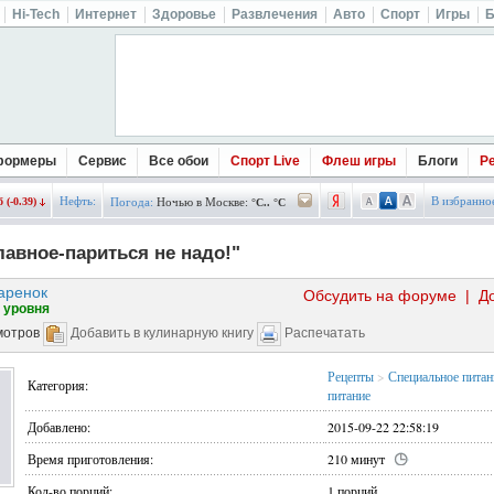
Hi-Tech
Интернет
Здоровье
Развлечения
Авто
Спорт
Игры
Б
формеры
Сервис
Все обои
Спорт Live
Флеш игры
Блоги
Р
Нефть:
В избранно
 (-0.39)
Погода:
Ночью в Москве:
°C.. °C
лавное-париться не надо!"
аренок
Обсудить на форуме
|
Д
 уровня
мотров
Добавить в кулинарную книгу
Распечатать
Рецепты
>
Специальное питан
Категория:
питание
Добавлено:
2015-09-22 22:58:19
Время приготовления:
210 минут
Кол-во порций:
1 порций