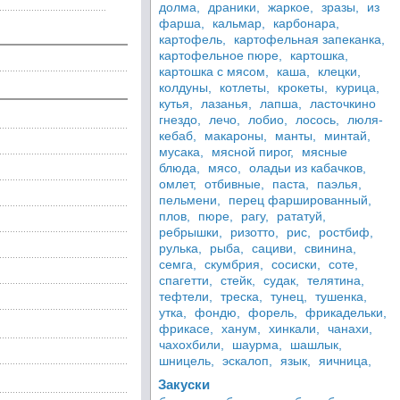
долма,
драники,
жаркое,
зразы,
из
фарша,
кальмар,
карбонара,
картофель,
картофельная запеканка,
картофельное пюре,
картошка,
картошка с мясом,
каша,
клецки,
колдуны,
котлеты,
крокеты,
курица,
кутья,
лазанья,
лапша,
ласточкино
гнездо,
лечо,
лобио,
лосось,
люля-
кебаб,
макароны,
манты,
минтай,
мусака,
мясной пирог,
мясные
блюда,
мясо,
оладьи из кабачков,
омлет,
отбивные,
паста,
паэлья,
пельмени,
перец фаршированный,
плов,
пюре,
рагу,
рататуй,
ребрышки,
ризотто,
рис,
ростбиф,
рулька,
рыба,
сациви,
свинина,
семга,
скумбрия,
сосиски,
соте,
спагетти,
стейк,
судак,
телятина,
тефтели,
треска,
тунец,
тушенка,
утка,
фондю,
форель,
фрикадельки,
фрикасе,
ханум,
хинкали,
чанахи,
чахохбили,
шаурма,
шашлык,
шницель,
эскалоп,
язык,
яичница,
Закуски