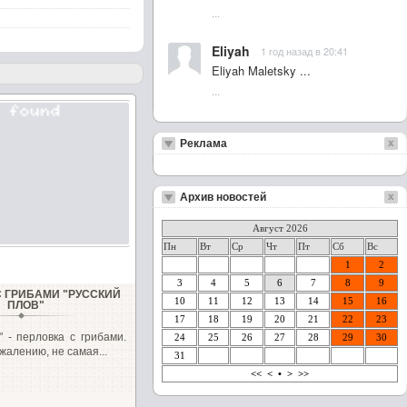
...
Eliyah
1 год назад в 20:41
Eliyah Maletsky ...
...
Реклама
Архив новостей
Август 2026
Пн
Вт
Ср
Чт
Пт
Сб
Вс
1
2
3
4
5
6
7
8
9
С ГРИБАМИ "РУССКИЙ
10
11
12
13
14
15
16
ПЛОВ"
17
18
19
20
21
22
23
" - перловка с грибами.
24
25
26
27
28
29
30
жалению, не самая...
31
<<
<
•
>
>>