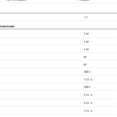
101
отовления
2 кг
1 кг
1 кг
кг
кг
300 г
7 ст. л.
300 г
5 ст. л.
4 ст. л.
3 ст. л.