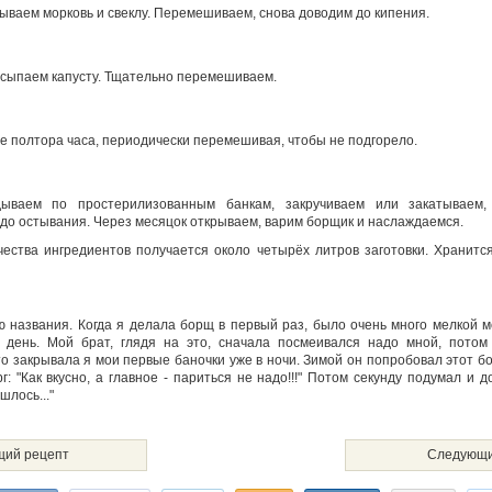
ываем морковь и свеклу. Перемешиваем, снова доводим до кипения.
сыпаем капусту. Тщательно перемешиваем.
е полтора часа, периодически перемешивая, чтобы не подгорело.
ываем по простерилизованным банкам, закручиваем или закатываем,
до остывания. Через месяцок открываем, варим борщик и наслаждаемся.
ичества ингредиентов получается около четырёх литров заготовки. Хранит
ю названия. Когда я делала борщ в первый раз, было очень много мелкой мо
 день. Мой брат, глядя на это, сначала посмеивался надо мной, потом
что закрывала я мои первые баночки уже в ночи. Зимой он попробовал этот б
: "Как вкусно, а главное - париться не надо!!!" Потом секунду подумал и до
шлось..."
ий рецепт
Следующи