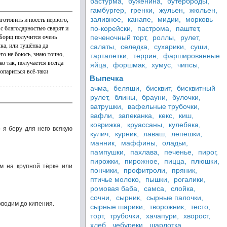
бастурма,
буженина,
бутерброды,
гамбургер,
гренки,
жульен,
жюльен,
отовить и поесть первого,
заливное,
канапе,
мидии,
морковь
с благодарностью сварят и
по-корейски,
пастрома,
паштет,
. Борщ получится очень
печеночный торт,
роллы,
рулет,
чка, или тушёнка да
салаты,
селедка,
сухарики,
суши,
го не боюсь, знаю точно,
тарталетки,
террин,
фаршированные
о так, получается всегда
яйца,
форшмак,
хумус,
чипсы,
опариться всё-таки
Выпечка
ачма,
беляши,
бисквит,
бисквитный
рулет,
блины,
брауни,
булочки,
ватрушки,
вафельные трубочки,
вафли,
запеканка,
кекс,
киш,
коврижка,
круассаны,
кулебяка,
 я беру для него всякую
кулич,
курник,
лаваш,
лепешки,
манник,
маффины,
оладьи,
пампушки,
пахлава,
печенье,
пирог,
пирожки,
пирожное,
пицца,
плюшки,
м на крупной тёрке или
пончики,
профитроли,
пряник,
птичье молоко,
пышки,
рогалики,
ромовая баба,
самса,
слойка,
сочни,
сырник,
сырные палочки,
оводим до кипения.
сырные шарики,
творожник,
тесто,
торт,
трубочки,
хачапури,
хворост,
хлеб,
чебуреки,
шарлотка,