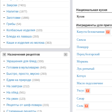
Закуски
(7401)
Национальная кухня
Напитки
(1977)
Кухня
Заготовки
(1886)
Грибы
(54)
Ингридиенты для приг
Колбасные изделия
(103)
Капуста белокочанная
Блюда из лаваша
(293)
Свекла
Каши и изделия из молока
(363)
Помидор
Перец болгарский
Назначения рецептов
Морковь
Украшения для блюд
(330)
Готовим в мультиварке
(845)
Лук репчатый
Быстро, просто, вкусно
(293)
Кетчуп
Едим на природе
(1566)
Масло подсолнечное
На завтрак
(212)
Уксус
На обед
(561)
Сахар
На ужин
(123)
Рецепты от шеф-повара
(215)
Соль
Старинные рецепты
(13)