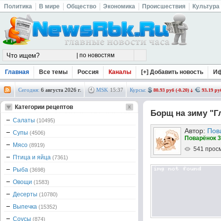
Политика
В мире
Общество
Экономика
Происшествия
Культура
Главная
Все темы
Россия
Каналы
[+] Добавить новость
И
Сегодня:
6 августа 2026 г.
MSK
15
:
37
Курсы:
80.93 руб (-0.20)
93.19 руб
Категории рецептов
Борщ на зиму "Г
Салаты
(10495)
Автор:
Пов
Супы
(4506)
Поварёнок 3
Мясо
(8919)
541 прос
Птица и яйца
(7361)
Рыба
(3698)
Овощи
(1583)
Десерты
(10780)
Выпечка
(15352)
Соусы
(874)