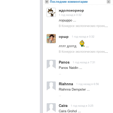
Последние комментарии
ждолоиориор
1 год назад в 0:32
лоршрро ...
В Конкурсе экологических проектов в Подмосковье активно участвовала молодежь :: NewsRbk.ru...
оршр
1 год назад в 0:32
лтлт дллтд
...
В Конкурсе экологических проектов в Подмосковье активно участвовала молодежь :: NewsRbk.ru...
Panos
1 год назад в 7:31
Panos Naidin ...
...
Riahnna
1 год назад в 6:56
Riahnna Dempster ...
...
Caira
1 год назад в 3:25
Caira Grohol ...