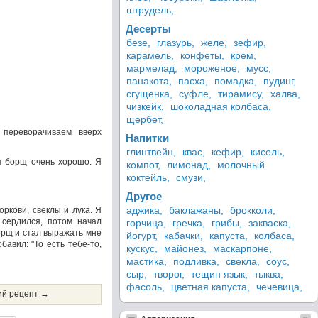
штрудель,
Десерты
безе,
глазурь,
желе,
зефир,
карамель,
конфеты,
крем,
мармелад,
мороженое,
мусс,
панакота,
пасха,
помадка,
пудинг,
сгущенка,
суфле,
тирамису,
халва,
чизкейк,
шоколадная колбаса,
щербет,
 переворачиваем вверх
Напитки
глинтвейн,
квас,
кефир,
кисель,
ся борщ очень хорошо. Я
компот,
лимонад,
молочный
коктейль,
смузи,
Другое
аджика,
баклажаны,
брокколи,
ркови, свеклы и лука. Я
 сердился, потом начал
горчица,
гречка,
грибы,
закваска,
орщ и стал выражать мне
йогурт,
кабачки,
капуста,
колбаса,
бавил: "То есть тебе-то,
кускус,
майонез,
маскарпоне,
мастика,
подливка,
свекла,
соус,
сыр,
творог,
тещин язык,
тыква,
фасоль,
цветная капуста,
чечевица,
й рецепт →