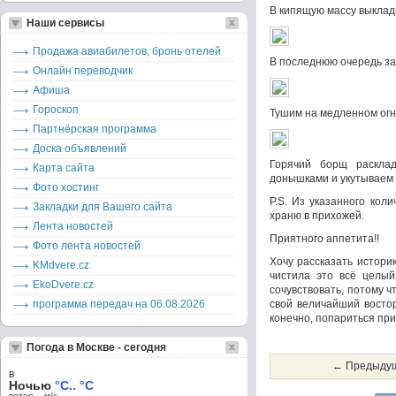
В кипящую массу выклад
Наши сервисы
Продажа авиабилетов, бронь отелей
В последнюю очередь за
Онлайн переводчик
Афиша
Гороскоп
Тушим на медленном огн
Партнёрская программа
Доска объявлений
Горячий борщ расклад
Карта сайта
донышками и укутываем 
Фото хостинг
P.S. Из указанного кол
Закладки для Вашего сайта
храню в прихожей.
Лента новостей
Приятного аппетита!!
Фото лента новостей
Хочу рассказать истори
KMdvere.cz
чистила это всё целый
EkoDvere.cz
сочувствовать, потому 
программа передач на 06.08.2026
свой величайший восторг
конечно, попариться при
Погода в Москве - сегодня
← Предыдущ
в
Ночью
°C.. °C
ветер – м/c